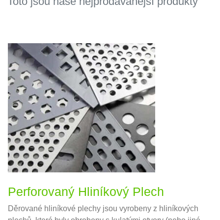
Toto jsou naše nejprodávanější produkty
Perforovaný Hliníkový Plech
Děrované hliníkové plechy jsou vyrobeny z hliníkových