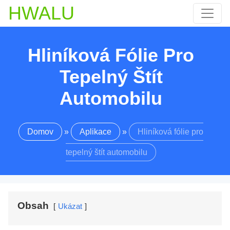
HWALU
Hliníková Fólie Pro
Tepelný Štít
Automobilu
Domov
»
Aplikace
»
Hliníková fólie pro
tepelný štít automobilu
Obsah
Ukázat