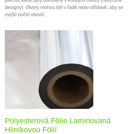
plechů, které byly obrobeny s kulatými otvory (nebo jiné
designy). Otvory mohou být v řadě nebo střídavě, aby se
zvýšil počet otvorů.
Polyesterová Fólie Laminovaná
Hliníkovou Fólií