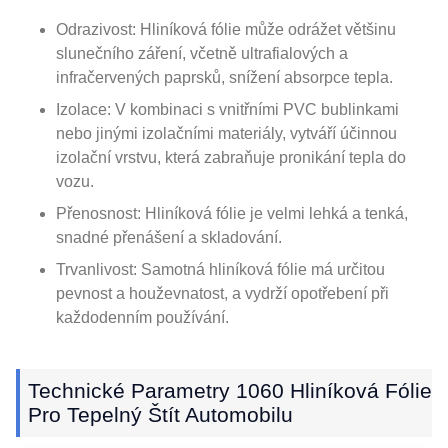
Odrazivost: Hliníková fólie může odrážet většinu
slunečního záření, včetně ultrafialových a
infračervených paprsků, snížení absorpce tepla.
Izolace: V kombinaci s vnitřními PVC bublinkami
nebo jinými izolačními materiály, vytváří účinnou
izolační vrstvu, která zabraňuje pronikání tepla do
vozu.
Přenosnost: Hliníková fólie je velmi lehká a tenká,
snadné přenášení a skladování.
Trvanlivost: Samotná hliníková fólie má určitou
pevnost a houževnatost, a vydrží opotřebení při
každodenním používání.
Technické Parametry 1060 Hliníková Fólie
Pro Tepelný Štít Automobilu