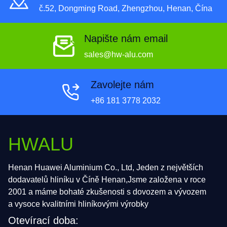
č.52, Dongming Road, Zhengzhou, Henan, Čína
Napište nám email
sales@hw-alu.com
Zavolejte nám
+86 181 3778 2032
HWALU
Henan Huawei Aluminium Co., Ltd, Jeden z největších
dodavatelů hliníku v Číně Henan,Jsme založena v roce
2001 a máme bohaté zkušenosti s dovozem a vývozem
a vysoce kvalitními hliníkovými výrobky
Otevírací doba: