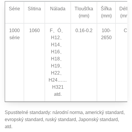
Série
Slitina
Nálada
Tloušťka
Šířka
Délka
(mm)
(mm)
(mm)
1000
1060
F、Ó、
0.16-0.2
100-
C
série
H12、
2650
H14、
H16、
H18、
H19、
H22、
H24……
H321
atd.
Spustitelné standardy: národní norma, americký standard,
evropský standard, ruský standard, Japonský standard,
atd.