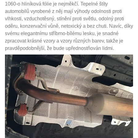
1060-o hliníková fólie je nejměkčí. Tepelné štíty
automobilů vyrobené z něj mají výhody odolnosti proti
vlhkosti, vzduchotěsný, stínění proti světlu, odolný proti
oděru, konzervační vůně, netoxický a bez chuti. Navíc, díky
svému elegantnímu stříbrno-bílému lesku, je snadné
zpracovat krásné vzory a vzory různých barev, takže je
pravděpodobnější, že bude upřednostňován lidmi.