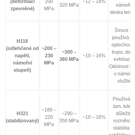
(deformací
200
~12 – 18%
320 MPa
námořní
zpevněné)
MPa
deska temp
Široce se
používá pr
H116
oplechová
(odlehčené od
~200 –
~300 –
trupu; dob
napětí,
230
~10 – 16%
360 MPa
exfoliace 
námořní
MPa
Odolnost S
stupeň)
v námořní
službě
Používá s
tam, kde j
~180 –
H321
~290 –
důležitá
220
~10 – 16%
(stabilizovaný)
350 MPa
rozměrov
MPa
stabilita p