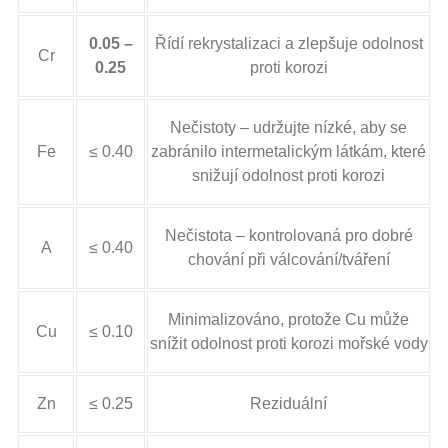
0.05 –
Řídí rekrystalizaci a zlepšuje odolnost
Cr
0.25
proti korozi
Nečistoty – udržujte nízké, aby se
Fe
≤ 0.40
zabránilo intermetalickým látkám, které
snižují odolnost proti korozi
Nečistota – kontrolovaná pro dobré
A
≤ 0.40
chování při válcování/tváření
Minimalizováno, protože Cu může
Cu
≤ 0.10
snížit odolnost proti korozi mořské vody
Zn
≤ 0.25
Reziduální