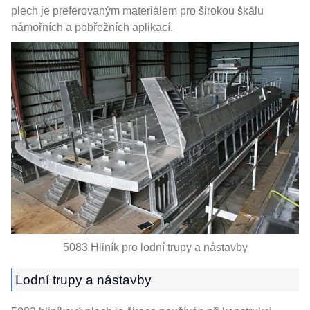
plech je preferovaným materiálem pro širokou škálu
námořních a pobřežních aplikací.
5083 Hliník pro lodní trupy a nástavby
Lodní trupy a nástavby