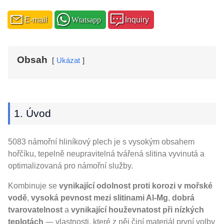
E-mail
Wtatsapp
Inquiry
Obsah
Ukázat
1. Úvod
5083 námořní hliníkový plech je s vysokým obsahem
hořčíku, tepelně neupravitelná tvářená slitina vyvinutá a
optimalizovaná pro námořní služby.
Kombinuje se
vynikající odolnost proti korozi v mořské
vodě
,
vysoká pevnost mezi slitinami Al-Mg
,
dobrá
tvarovatelnost
a
vynikající houževnatost při nízkých
teplotách
— vlastnosti, které z něj činí materiál první volby