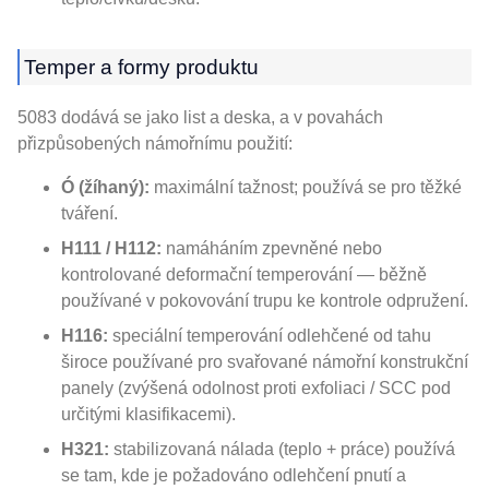
Temper a formy produktu
5083 dodává se jako list a deska, a v povahách
přizpůsobených námořnímu použití:
Ó (žíhaný):
maximální tažnost; používá se pro těžké
tváření.
H111 / H112:
namáháním zpevněné nebo
kontrolované deformační temperování — běžně
používané v pokovování trupu ke kontrole odpružení.
H116:
speciální temperování odlehčené od tahu
široce používané pro svařované námořní konstrukční
panely (zvýšená odolnost proti exfoliaci / SCC pod
určitými klasifikacemi).
H321:
stabilizovaná nálada (teplo + práce) používá
se tam, kde je požadováno odlehčení pnutí a