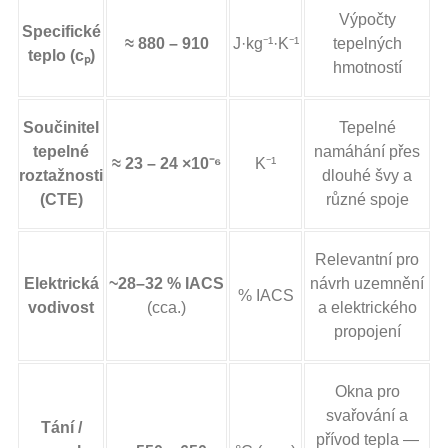
Výpočty
Specifické
≈ 880 – 910
J·kg⁻¹·K⁻¹
tepelných
teplo (cₚ)
hmotností
Součinitel
Tepelné
tepelné
namáhání přes
≈ 23 – 24 ×10⁻⁶
K⁻¹
roztažnosti
dlouhé švy a
(CTE)
různé spoje
Relevantní pro
Elektrická
~28–32 % IACS
návrh uzemnění
% IACS
vodivost
(cca.)
a elektrického
propojení
Okna pro
svařování a
Tání /
přívod tepla —