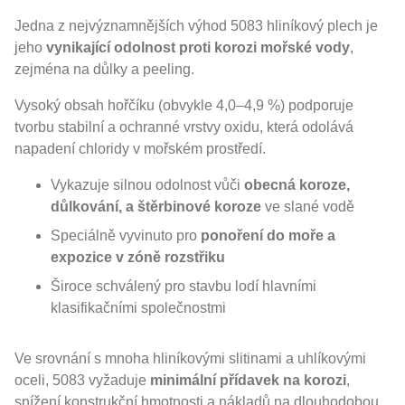
Jedna z nejvýznamnějších výhod 5083 hliníkový plech je
jeho
vynikající odolnost proti korozi mořské vody
,
zejména na důlky a peeling.
Vysoký obsah hořčíku (obvykle 4,0–4,9 %) podporuje
tvorbu stabilní a ochranné vrstvy oxidu, která odolává
napadení chloridy v mořském prostředí.
Vykazuje silnou odolnost vůči
obecná koroze,
důlkování, a štěrbinové koroze
ve slané vodě
Speciálně vyvinuto pro
ponoření do moře a
expozice v zóně rozstřiku
Široce schválený pro stavbu lodí hlavními
klasifikačními společnostmi
Ve srovnání s mnoha hliníkovými slitinami a uhlíkovými
oceli, 5083 vyžaduje
minimální přídavek na korozi
,
snížení konstrukční hmotnosti a nákladů na dlouhodobou