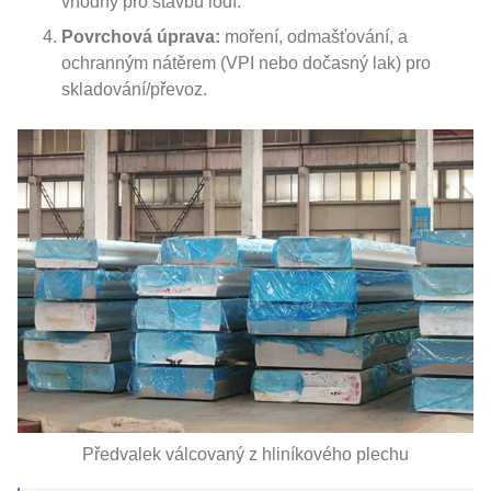
vhodný pro stavbu lodí.
Povrchová úprava:
moření, odmašťování, a
ochranným nátěrem (VPI nebo dočasný lak) pro
skladování/převoz.
Předvalek válcovaný z hliníkového plechu