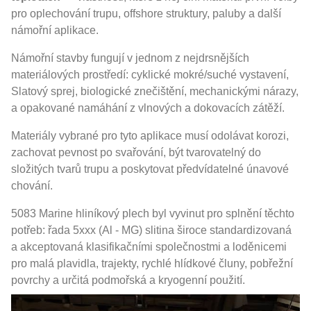
pro oplechování trupu, offshore struktury, paluby a další
námořní aplikace.
Námořní stavby fungují v jednom z nejdrsnějších
materiálových prostředí: cyklické mokré/suché vystavení,
Slatový sprej, biologické znečištění, mechanickými nárazy,
a opakované namáhání z vlnových a dokovacích zátěží.
Materiály vybrané pro tyto aplikace musí odolávat korozi,
zachovat pevnost po svařování, být tvarovatelný do
složitých tvarů trupu a poskytovat předvídatelné únavové
chování.
5083 Marine hliníkový plech byl vyvinut pro splnění těchto
potřeb: řada 5xxx (Al - MG) slitina široce standardizovaná
a akceptovaná klasifikačními společnostmi a loděnicemi
pro malá plavidla, trajekty, rychlé hlídkové čluny, pobřežní
povrchy a určitá podmořská a kryogenní použití.