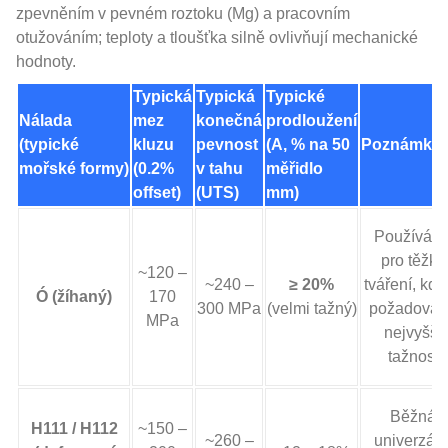
zpevněním v pevném roztoku (Mg) a pracovním
otužováním; teploty a tloušťka silně ovlivňují mechanické
hodnoty.
Typická
Typická
Typické
Nálada
mez
konečná
prodloužení
(typické
kluzu
pevnost
(A, % na 50
Poznámky
mořské formy)
(0.2%
v tahu
měřidlo
offset)
(UTS)
mm)
Používá s
pro těžké
~120 –
~240 –
≥ 20%
tváření, kde
Ó (žíhaný)
170
300 MPa
(velmi tažný)
požadová
MPa
nejvyšší
tažnost
Běžná
H111 / H112
~150 –
~260 –
univerzáln