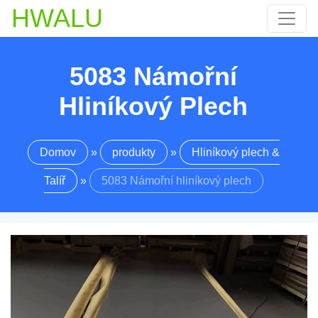
HWALU
5083 Námořní
Hliníkový Plech
Domov
»
produkty
»
Hliníkový plech &
Talíř
»
5083 Námořní hliníkový plech