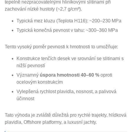
tepelně nezpracovatelnými hliníkovými slitinami při
zachování nízké hustoty (~2,7 g/cm³).
Typická mez kluzu (Teplota H116): ~200–230 MPa
Typická konečná pevnost v tahu: ~300–360 MPa
Tento vysoký poměr pevnosti k hmotnosti to umožňuje:
Konstrukce tenčích desek ve srovnání se slitinami s
nižší pevností
Významný
úspora hmotnosti 40–60 %
oproti
ocelovým konstrukcím
Vylepšená rychlost plavidla, nosnost, a palivová
účinnost
Tato výhoda je zvláště důležitá pro rychlé trajekty, hlídková
plavidla, Offshore platformy, a luxusní jachty.