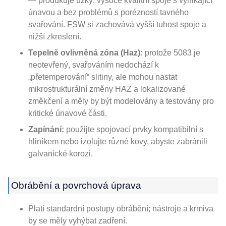
— produkuje úzký, vysoce kvalitní spoje s vynikající
únavou a bez problémů s porézností tavného
svařování. FSW si zachovává vyšší tuhost spoje a
nižší zkreslení.
Tepelně ovlivněná zóna (Haz):
protože 5083 je
neotevřený, svařováním nedochází k
„přetemperování“ slitiny, ale mohou nastat
mikrostrukturální změny HAZ a lokalizované
změkčení a měly by být modelovány a testovány pro
kritické únavové části.
Zapínání:
použijte spojovací prvky kompatibilní s
hliníkem nebo izolujte různé kovy, abyste zabránili
galvanické korozi.
Obrábění a povrchová úprava
Platí standardní postupy obrábění; nástroje a krmiva
by se měly vyhýbat zadření.