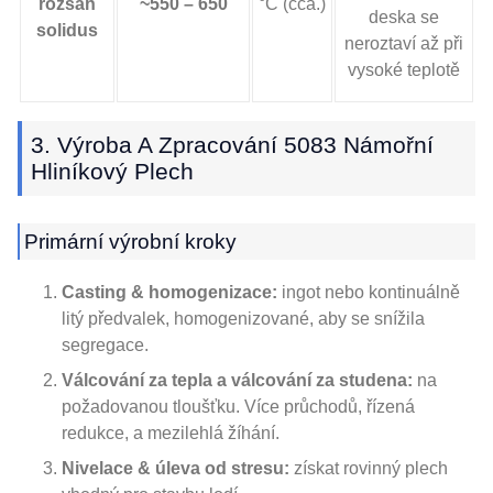
rozsah
~550 – 650
°C (cca.)
deska se
solidus
neroztaví až při
vysoké teplotě
3. Výroba A Zpracování 5083 Námořní
Hliníkový Plech
Primární výrobní kroky
Casting & homogenizace:
ingot nebo kontinuálně
litý předvalek, homogenizované, aby se snížila
segregace.
Válcování za tepla a válcování za studena:
na
požadovanou tloušťku. Více průchodů, řízená
redukce, a mezilehlá žíhání.
Nivelace & úleva od stresu:
získat rovinný plech