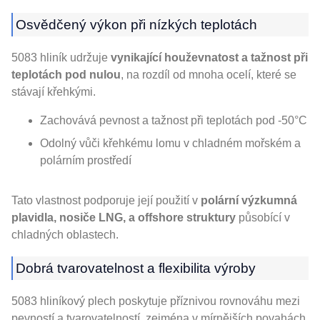
Osvědčený výkon při nízkých teplotách
5083 hliník udržuje
vynikající houževnatost a tažnost při
teplotách pod nulou
, na rozdíl od mnoha ocelí, které se
stávají křehkými.
Zachovává pevnost a tažnost při teplotách pod -50°C
Odolný vůči křehkému lomu v chladném mořském a
polárním prostředí
Tato vlastnost podporuje její použití v
polární výzkumná
plavidla, nosiče LNG, a offshore struktury
působící v
chladných oblastech.
Dobrá tvarovatelnost a flexibilita výroby
5083 hliníkový plech poskytuje příznivou rovnováhu mezi
pevností a tvarovatelností, zejména v mírnějších povahách