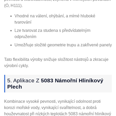
(Ó, H111).
Vhodné na válení, ohýbání, a mírné hluboké
tvarování
Lze tvarovat za studena s předvídatelným
odpružením
Umožňuje složité geometrie trupu a zakřivené panely
Tato flexibilita výroby snižuje složitost nástrojů a zkracuje
výrobní cykly.
5. Aplikace Z
5083 Námořní Hliníkový
Plech
Kombinace vysoké pevnosti, vynikající odolnost proti
korozi mořské vody, vynikající svařitelnost, a dobrá
houževnatost při nízkých teplotách 5083 námořní hliníkový