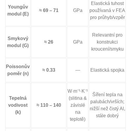
Elastická tuhost
Youngův
≈ 69 – 71
GPa
používaná v FEA
modul (E)
pro průhyb/vzpěr
Relevantní pro
Smykový
≈ 26
GPa
konstrukci
modul (G)
kroucení/smyku
Poissonův
≈ 0.33
—
Elastická spojka
poměr (n)
W·m⁻¹·K⁻¹
Šíření tepla na
Tepelná
(slitina &
palubách/vrších;
vodivost
≈ 110 – 140
závislé
nižší než čistý Al,
(k)
na
stále dobrý
teplotě)