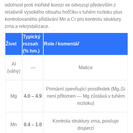
odolnost proti mořské korozi se odvozují především z
relativně vysokého obsahu hořčíku v tuhém roztoku plus
kontrolovaného přidávání Mn a Cr pro kontrolu struktury
zrna a rekrystalizace.
Typický
Živel
rozsah
Role / komentář
(% hm.)
Al
—
Matice
(váhy)
Primární zpevňující prostředek (Mg₂Si
Mg
4.0 – 4.9
není přítomen — Mg zůstává v tuhém
roztoku)
Kontrola struktury zrna, posiluje
Mn
0.4 – 1.0
disperzí