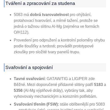
Tváření a zpracování za studena
5083 má
dobrá tvarovatelnost
pro ohýbání,
protahovací tvarování, a mírné tažení, protože se
jedná o tažnou slitinu Al-Mg (zejména ve formách
O/H112).
Provedení pro odpružení a kontrolní poloměry ohybu
podle tloušťky a tvrdosti; provádět prototypové
zkoušky pro složité tvary panelů trupu.
Svařování a spojování
Tavné svařování:
GATAW/TIG a LIG/PER zde
Běžné. Mezi doporučené přídavné slitiny patří
5183
a
5356
(Al-Mg výplňové dráty), vybrány tak, aby
vyhovovaly mechanickým a korozním potřebám.
Svařování třením (FSW):
stále oblíbenější pro 5083