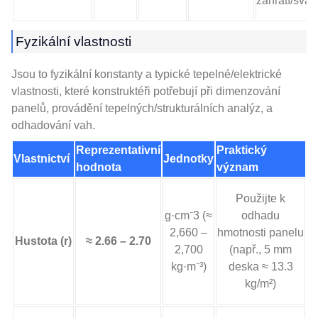
zahřátí/svař
Fyzikální vlastnosti
Jsou to fyzikální konstanty a typické tepelné/elektrické
vlastnosti, které konstruktéři potřebují při dimenzování
panelů, provádění tepelných/strukturálních analýz, a
odhadování vah.
Reprezentativní
Praktický
Vlastnictví
Jednotky
hodnota
význam
Použijte k
g·cm⁻3 (≈
odhadu
2,660 –
hmotnosti panelu
Hustota (r)
≈ 2.66 – 2.70
2,700
(např., 5 mm
kg·m⁻³)
deska ≈ 13.3
kg/m²)