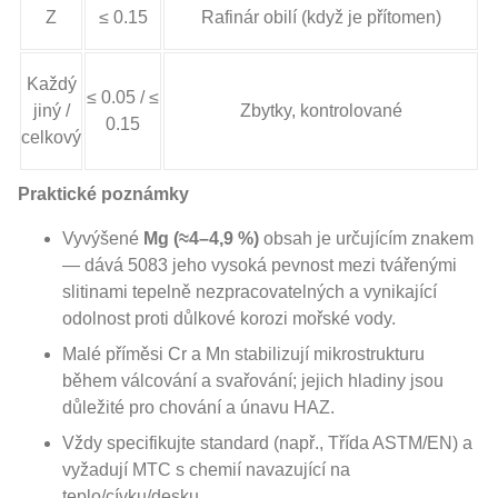
Z
≤ 0.15
Rafinár obilí (když je přítomen)
Každý
≤ 0.05 / ≤
jiný /
Zbytky, kontrolované
0.15
celkový
Praktické poznámky
Vyvýšené
Mg (≈4–4,9 %)
obsah je určujícím znakem
— dává 5083 jeho vysoká pevnost mezi tvářenými
slitinami tepelně nezpracovatelných a vynikající
odolnost proti důlkové korozi mořské vody.
Malé příměsi Cr a Mn stabilizují mikrostrukturu
během válcování a svařování; jejich hladiny jsou
důležité pro chování a únavu HAZ.
Vždy specifikujte standard (např., Třída ASTM/EN) a
vyžadují MTC s chemií navazující na
teplo/cívku/desku.