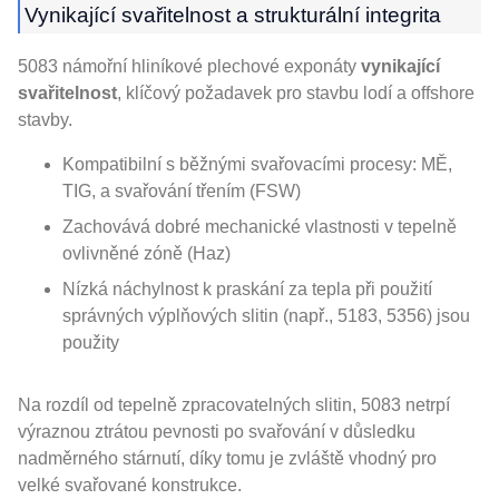
Vynikající svařitelnost a strukturální integrita
5083 námořní hliníkové plechové exponáty
vynikající
svařitelnost
, klíčový požadavek pro stavbu lodí a offshore
stavby.
Kompatibilní s běžnými svařovacími procesy: MĚ,
TIG, a svařování třením (FSW)
Zachovává dobré mechanické vlastnosti v tepelně
ovlivněné zóně (Haz)
Nízká náchylnost k praskání za tepla při použití
správných výplňových slitin (např., 5183, 5356) jsou
použity
Na rozdíl od tepelně zpracovatelných slitin, 5083 netrpí
výraznou ztrátou pevnosti po svařování v důsledku
nadměrného stárnutí, díky tomu je zvláště vhodný pro
velké svařované konstrukce.