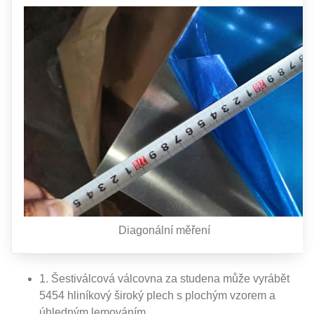
Diagonální měření
1. Šestiválcová válcovna za studena může vyrábět
5454 hliníkový široký plech s plochým vzorem a
úhledným lemováním.