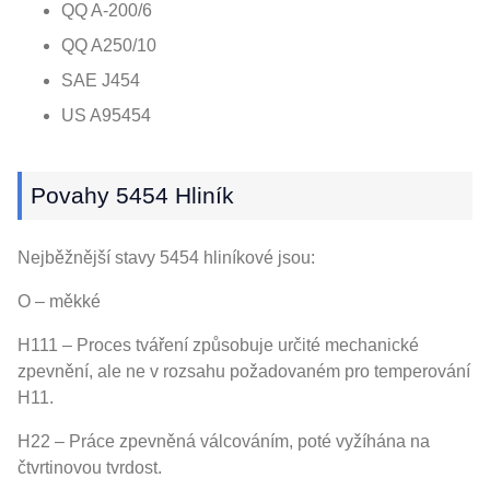
QQ A-200/6
QQ A250/10
SAE J454
US A95454
Povahy 5454 Hliník
Nejběžnější stavy 5454 hliníkové jsou:
O – měkké
H111 – Proces tváření způsobuje určité mechanické
zpevnění, ale ne v rozsahu požadovaném pro temperování
H11.
H22 – Práce zpevněná válcováním, poté vyžíhána na
čtvrtinovou tvrdost.