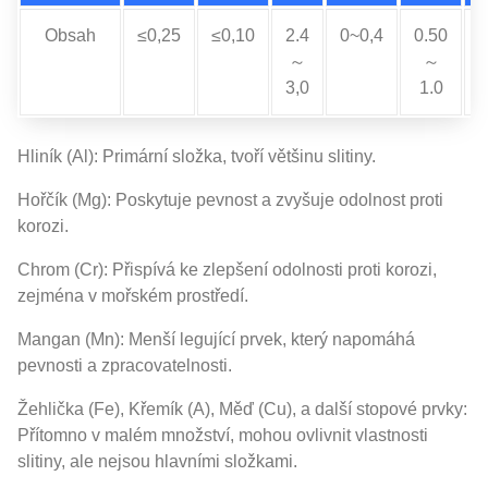
Obsah
≤0,25
≤0,10
2.4
0~0,4
0.50
0
～
～
3,0
1.0
Hliník (Al): Primární složka, tvoří většinu slitiny.
Hořčík (Mg): Poskytuje pevnost a zvyšuje odolnost proti
korozi.
Chrom (Cr): Přispívá ke zlepšení odolnosti proti korozi,
zejména v mořském prostředí.
Mangan (Mn): Menší legující prvek, který napomáhá
pevnosti a zpracovatelnosti.
Žehlička (Fe), Křemík (A), Měď (Cu), a další stopové prvky:
Přítomno v malém množství, mohou ovlivnit vlastnosti
slitiny, ale nejsou hlavními složkami.