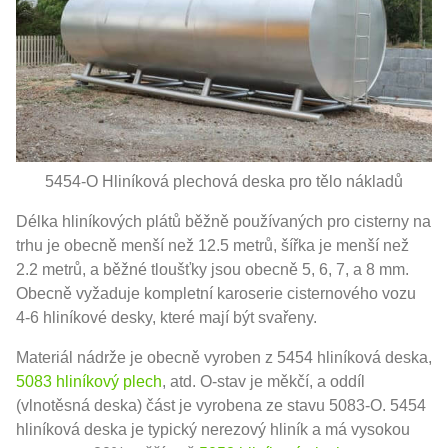
5454-O Hliníková plechová deska pro tělo nákladů
Délka hliníkových plátů běžně používaných pro cisterny na
trhu je obecně menší než 12.5 metrů, šířka je menší než
2.2 metrů, a běžné tloušťky jsou obecně 5, 6, 7, a 8 mm.
Obecně vyžaduje kompletní karoserie cisternového vozu
4-6 hliníkové desky, které mají být svařeny.
Materiál nádrže je obecně vyroben z 5454 hliníková deska,
5083 hliníkový plech
, atd. O-stav je měkčí, a oddíl
(vlnotěsná deska) část je vyrobena ze stavu 5083-O. 5454
hliníková deska je typický nerezový hliník a má vysokou