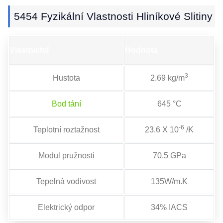
5454 Fyzikální Vlastnosti Hliníkové Slitiny
Vlastnictví
Hodnota
3
Hustota
2.69 kg/m
Bod tání
645 °C
-6
Teplotní roztažnost
23.6 X 10
/K
Modul pružnosti
70.5 GPa
Tepelná vodivost
135W/m.K
Elektrický odpor
34% IACS