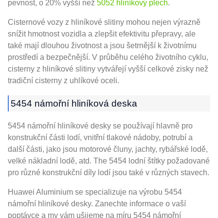
pevnost, o 20% vyšší než
5052 hliníkový plech
.
Cisternové vozy z hliníkové slitiny mohou nejen výrazně
snížit hmotnost vozidla a zlepšit efektivitu přepravy, ale
také mají dlouhou životnost a jsou šetrnější k životnímu
prostředí a bezpečnější. V průběhu celého životního cyklu,
cisterny z hliníkové slitiny vytvářejí vyšší celkové zisky než
tradiční cisterny z uhlíkové oceli.
5454 námořní hliníková deska
5454 námořní hliníkové desky se používají hlavně pro
konstrukční části lodí, vnitřní tlakové nádoby, potrubí a
další části, jako jsou motorové čluny, jachty, rybářské lodě,
velké nákladní lodě, atd. The 5454 lodní štítky požadované
pro různé konstrukční díly lodí jsou také v různých stavech.
Huawei Aluminium se specializuje na výrobu 5454
námořní hliníkové desky. Zanechte informace o vaší
poptávce a my vám ušijeme na míru 5454 námořní