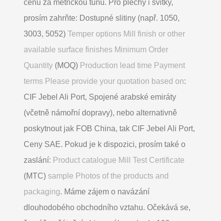
cenu za metrickou tunu. Pro plechy i svitky,
prosím zahrňte: Dostupné slitiny (např. 1050,
3003, 5052)
Temper options Mill finish or other
available surface finishes Minimum Order
Quantity
(MOQ)
Production lead time Payment
terms Please provide your quotation based on
:
CIF Jebel Ali Port, Spojené arabské emiráty
(včetně námořní dopravy), nebo alternativně
poskytnout jak FOB China, tak CIF Jebel Ali Port,
Ceny SAE. Pokud je k dispozici, prosím také o
zaslání:
Product catalogue Mill Test Certificate
(MTC)
sample Photos of the products and
packaging
. Máme zájem o navázání
dlouhodobého obchodního vztahu. Očekává se,