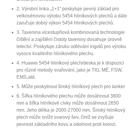
2. Výrobní linka „1+1“ poskytuje pevný základ pro
velkosériovou výrobu 5454 hliníkových plechů a dále
zaručuje dobrý výkon 5454 hliníkových plechů.
3. Tavenina vícestupňová kombinovaná technologie
čištění a zajištění čistoty taveniny dosahuje úrovně
letectví. Poskytuje záruku odlévání ingotů pro výrobu
vysoce kvalitního hliníkového plechu.
4. Huawei 5454 hliníkový plech/deska je k dispozici
pro různé metody svařování, jako je TIG, MĚ, FSW,
EMS,atd.
5. Může poskytnout široký hliníkový plech pro tanker
6. Šířka hliníkového plechu může dosáhnout 3800
mm a šířka hliníkové cívky může dosáhnout 2650
mm. Jeho délka je 2000-27000 mm. Široký hliníkový
plech může snížit svarový šev, čímž se zvyšuje
pevnost základního kovu a odolnost proti korozi.