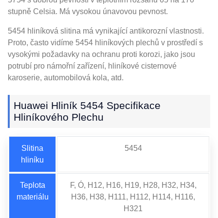
stupně Celsia. Má vysokou únavovou pevnost.
5454 hliníková slitina má vynikající antikorozní vlastnosti.
Proto, často vidíme 5454 hliníkových plechů v prostředí s
vysokými požadavky na ochranu proti korozi, jako jsou
potrubí pro námořní zařízení, hliníkové cisternové
karoserie, automobilová kola, atd.
Huawei Hliník 5454 Specifikace
Hliníkového Plechu
Slitina
5454
hliníku
Teplota
F, Ó, H12, H16, H19, H28, H32, H34,
materiálu
H36, H38, H111, H112, H114, H116,
H321