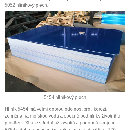
5052 hliníkový plech.
5454 hliníkový plech
Hliník 5454 má velmi dobrou odolnost proti korozi,
zejména na mořskou vodu a obecné podmínky životního
prostředí. Síla je střední až vysoká a podobná spojenci
5754 s dobrou pevností v teplotním rozsahu 65 na 170