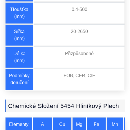
Tloušťka
0.4-500
(mm)
Šířka
20-2650
(mm)
Délka
Přizpůsobené
(mm)
Podmínky
FOB, CFR, CIF
doručení
Chemické Složení 5454 Hliníkový Plech
Elementy
A
Cu
Mg
Fe
Mn