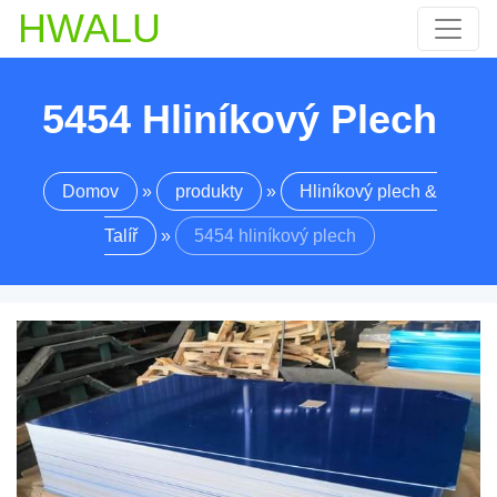
HWALU
5454 Hliníkový Plech
Domov
»
produkty
»
Hliníkový plech &
Talíř
»
5454 hliníkový plech