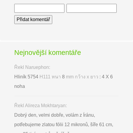
Nejnovější komentáře
Řekl Naruephon:
Hliník 5754
H111 หนา
8
mm กว้าง x ยาว
: 4 X 6
noha
Řekl Alireza Mokhtaryan:
Dobrý den, velmi dobře, volám z Íránu,
potřebujeme zlatou fólii 12 mikronů, šíře 61 cm,