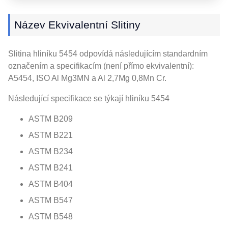
Název Ekvivalentní Slitiny
Slitina hliníku 5454 odpovídá následujícím standardním
označením a specifikacím (není přímo ekvivalentní):
A5454, ISO Al Mg3MN a Al 2,7Mg 0,8Mn Cr.
Následující specifikace se týkají hliníku 5454
ASTM B209
ASTM B221
ASTM B234
ASTM B241
ASTM B404
ASTM B547
ASTM B548