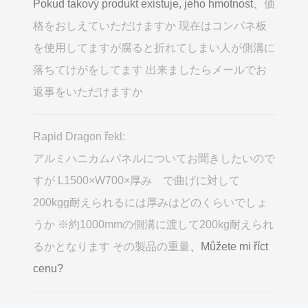
Pokud takový produkt existuje, jeho hmotnost、
価
格をおしえていただけますか 現在はコンパネ板
を使用してますが腐ると折れてしまい人が側溝に
落ちてけがをしてます 出来ましたらメールでお
返事をいただけますか
Rapid Dragon řekl:
アルミハニカムパネルについてお聞きしたいので
すが L1500×W700×厚み で曲げに対して
200kgg耐えられるには厚みはどのくらいでしょ
うか ※約1000mmの側溝に渡して200kg耐えられ
るかとなります その製品の重量
、Můžete mi říct
cenu?