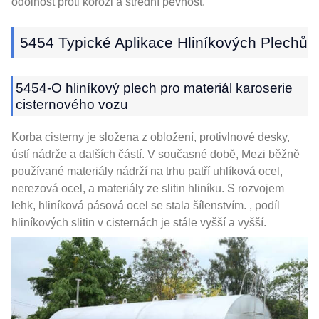
odolnost proti korozi a střední pevnost.
5454 Typické Aplikace Hliníkových Plechů
5454-O hliníkový plech pro materiál karoserie
cisternového vozu
Korba cisterny je složena z obložení, protivlnové desky,
ústí nádrže a dalších částí. V současné době, Mezi běžně
používané materiály nádrží na trhu patří uhlíková ocel,
nerezová ocel, a materiály ze slitin hliníku. S rozvojem
lehk, hliníková pásová ocel se stala šílenstvím. , podíl
hliníkových slitin v cisternách je stále vyšší a vyšší.