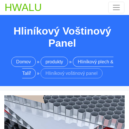
HWALU
Hliníkový Voštinový
Panel
Domov
»
produkty
»
Hliníkový plech &
Talíř
»
Hliníkový voštinový panel