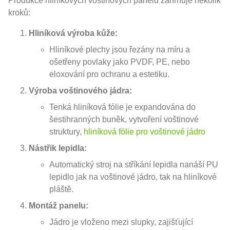
Produkce hliníkových voštinových panelů zahrnuje několik
kroků:
Hliníková výroba kůže:
Hliníkové plechy jsou řezány na míru a
ošetřeny povlaky jako PVDF, PE, nebo
eloxování pro ochranu a estetiku.
Výroba voštinového jádra:
Tenká hliníková fólie je expandována do
šestihranných buněk, vytvoření voštinové
struktury,
hliníková fólie pro voštinové jádro
Nástřik lepidla:
Automatický stroj na stříkání lepidla nanáší PU
lepidlo jak na voštinové jádro, tak na hliníkové
pláště.
Montáž panelu:
Jádro je vloženo mezi slupky, zajišťující