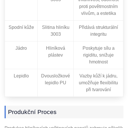
proti povětrnostním
vlivům, a estetika
Spodní kůže
Slitina hliníku
Přidává strukturální
3003
integritu
Jádro
Hliníková
Poskytuje sílu a
plástev
rigiditu, snižuje
hmotnost
Lepidlo
Dvousložkové
Vazby kůží k jádru,
lepidlo PU
umožňuje flexibilitu
při tvarování
Produkční Proces