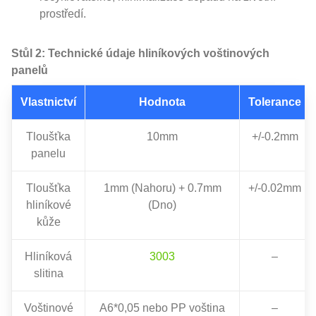
prostředí.
Stůl 2: Technické údaje hliníkových voštinových
panelů
Vlastnictví
Hodnota
Tolerance
Tloušťka
10mm
+/-0.2mm
panelu
Tloušťka
1mm (Nahoru) + 0.7mm
+/-0.02mm
hliníkové
(Dno)
kůže
Hliníková
3003
–
slitina
Voštinové
A6*0,05 nebo PP voština
–