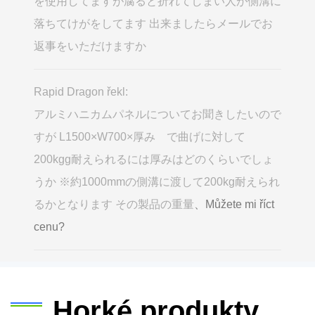
を使用してますが腐ると折れてしまい人が側溝に
落ちてけがをしてます 出来ましたらメールでお
返事をいただけますか
Rapid Dragon řekl:
アルミハニカムパネルについてお聞きしたいので
すが L1500×W700×厚み で曲げに対して
200kgg耐えられるには厚みはどのくらいでしょ
うか ※約1000mmの側溝に渡して200kg耐えられ
るかとなります その製品の重量
、Můžete mi říct
cenu?
Horké produkty