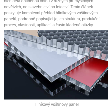
nich dělá oblíbenou volbu v různých průmyslových
odvětvích, od stavebnictví po letectví. Tento článek
poskytuje komplexní přehled hliníkových voštinových
panelů, podrobně popisující jejich strukturu, produkční
proces, vlastnosti, aplikací, a často kladené otázky.
Hliníkový voštinový panel