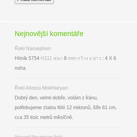
Nejnovější komentáře
Řekl Naruephon:
Hliník 5754
H111 หนา
8
mm กว้าง x ยาว
: 4 X 6
noha
Řekl Alireza Mokhtaryan:
Dobrý den, velmi dobře, volám z Íránu,
potřebujeme zlatou fólii 12 mikronů, šíře 61 cm,
cca 35 tisíc metrů měsíčně.