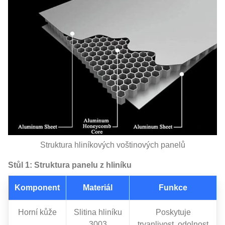
Struktura hliníkových voštinových panelů
Stůl 1: Struktura panelu z hliníku
Komponent
Materiál
Funkce
Horní kůže
Slitina hliníku
Poskytuje
3003
trvanlivost, odolnost