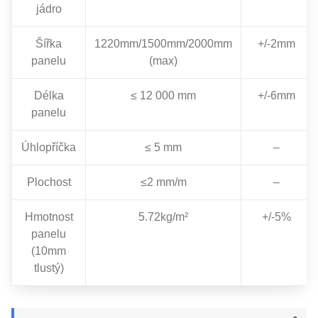
jádro
Šířka
1220mm/1500mm/2000mm
+/-2mm
panelu
(max)
Délka
≤ 12 000 mm
+/-6mm
panelu
Úhlopříčka
≤ 5 mm
–
Plochost
≤2 mm/m
–
Hmotnost
5.72kg/m²
+/-5%
panelu
(10mm
tlustý)