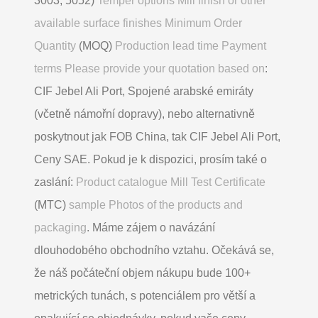
3003, 5052)
Temper options Mill finish or other
available surface finishes Minimum Order
Quantity
(MOQ)
Production lead time Payment
terms Please provide your quotation based on
:
CIF Jebel Ali Port, Spojené arabské emiráty
(včetně námořní dopravy), nebo alternativně
poskytnout jak FOB China, tak CIF Jebel Ali Port,
Ceny SAE. Pokud je k dispozici, prosím také o
zaslání:
Product catalogue Mill Test Certificate
(MTC)
sample Photos of the products and
packaging
. Máme zájem o navázání
dlouhodobého obchodního vztahu. Očekává se,
že náš počáteční objem nákupu bude 100+
metrických tunách, s potenciálem pro větší a