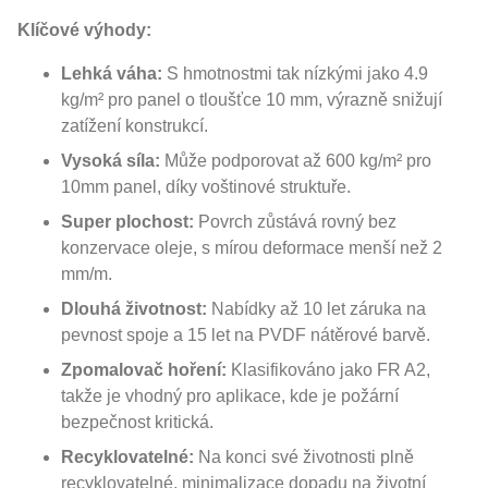
Klíčové výhody:
Lehká váha:
S hmotnostmi tak nízkými jako 4.9
kg/m² pro panel o tloušťce 10 mm, výrazně snižují
zatížení konstrukcí.
Vysoká síla:
Může podporovat až 600 kg/m² pro
10mm panel, díky voštinové struktuře.
Super plochost:
Povrch zůstává rovný bez
konzervace oleje, s mírou deformace menší než 2
mm/m.
Dlouhá životnost:
Nabídky až 10 let záruka na
pevnost spoje a 15 let na PVDF nátěrové barvě.
Zpomalovač hoření:
Klasifikováno jako FR A2,
takže je vhodný pro aplikace, kde je požární
bezpečnost kritická.
Recyklovatelné:
Na konci své životnosti plně
recyklovatelné, minimalizace dopadu na životní