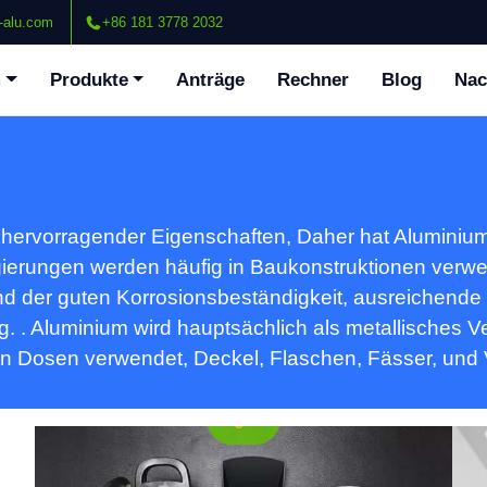
-alu.com
+86 181 3778 2032
m
Produkte
Anträge
Rechner
Blog
Nac
Aluminium -Discs für Kochgeschirr -
30
effizient, Leicht & Vielseitig
Lit
 hervorragender Eigenschaften, Daher hat Aluminium
Entdecken Sie Aluminium -Discs für
Kochgeschirr mit überlegener
011
erungen werden häufig in Baukonstruktionen verwe
Wärmeleitfähigkeit, Leichtes Design, und
nd der guten Korrosionsbeständigkeit, ausreichende
Korrosionsbeständigkeit. Ideal zum Braten
ng. . Aluminium wird hauptsächlich als metallisches
von Pfannen, Schnellkochtöpfe, und
von Dosen verwendet, Deckel, Flaschen, Fässer, und
Backbleche.
Aluminiumblätter für Boot Decking