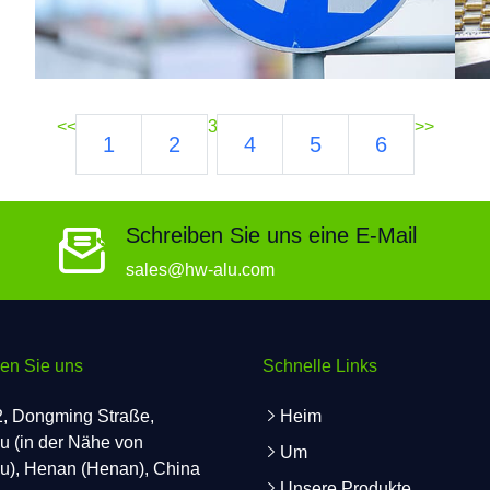
<<
3
>>
1
2
4
5
6
Schreiben Sie uns eine E-Mail
sales@hw-alu.com
ren Sie uns
Schnelle Links
, Dongming Straße,
Heim
 (in der Nähe von
Um
), Henan (Henan), China
Unsere Produkte