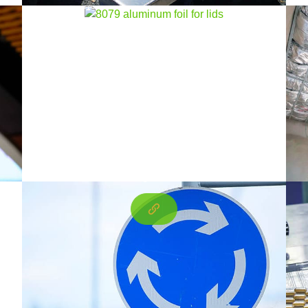
sicherzustellen, dass Sie fundierte
80
Dieser Artikel enthält eine eingehende
Entscheidungen für einen optimalen
au
Erforschung von Aluminiumkreisen für
Produktschutz und die Präsentation treffen.
Straßenschilder. Es deckt ihre materiellen
Eigenschaften ab, Produktionsmethoden,
und Rolle bei
Verkehrszeichenanwendungen. Für
Hersteller entwickelt, Beschaffungsfachleute,
und Qualitätssicherungsteams, Es bietet
maßgebliche Erkenntnisse, die auf
Industriestandards und praktischen
Erfahrungen beruhen.