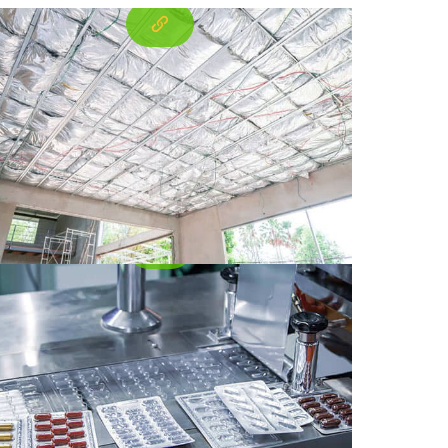
11 Pharmazeutische Verpackung
s Aluminiumfolie
8011 Pharmazeutische Verpackung aus
Aluminiumfolie. Es deckt seine Komposition
ab, Eigenschaften, Anwendungen, Vorteile,
Produktionsprozesse, und ökologische
Nachhaltigkeit.