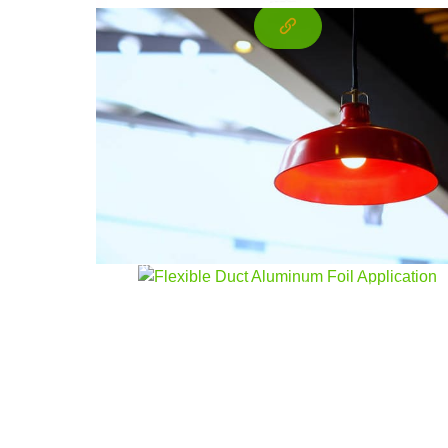
Flexible Kanal -Aluminiumfolie
Dieser Artikel behandelt flexible Kanal -
Aluminiumfolien -Schlüsselmerkmale,
Vorteile, und verschiedene Anwendungen,
vor allem in HLK -Systemen. Entdecken Sie
die verschiedenen verwendeten
Aluminiumlegierungen, Leistungsmerkmale
wie thermische Leitfähigkeit und
Barriereigenschaften, und die
Herstellungsprozesse, die Qualität
gewährleisten.