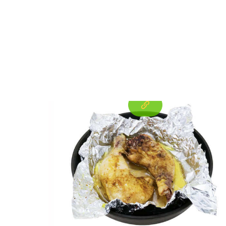
Gebrauch.
Entdecken Sie die Vorteile der Aluminium -
Haushaltsfolie 8011 Für die tägliche
Küchengebrauch. Sicher für
Lebensmittelkontakt, hitzebeständig, und
recycelbar - ideal zum Backen, Verpackung,
und Lagerung.
Aluminiumkreis für
Lampenabdeckung
Erforschen Sie die Vorteile des
Aluminiumkreises für die
Lampenabdeckungsherstellung,
einschließlich einer überlegenen
Wärmeabteilung, Korrosionsbeständigkeit,
und ästhetische Oberflächen. Erfahren Sie
mehr über Legierungen, Anwendungen, und
wie man den richtigen Lieferanten auswählt.