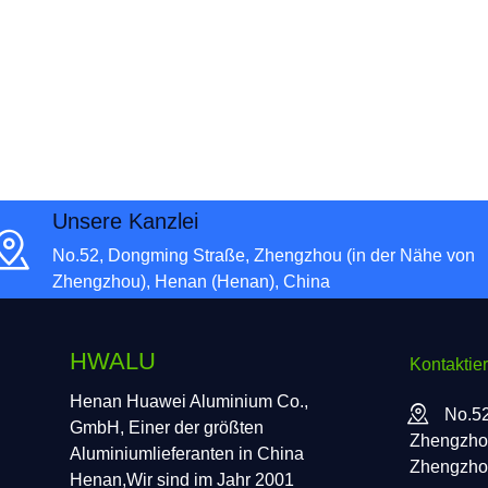
Unsere Kanzlei
No.52, Dongming Straße, Zhengzhou (in der Nähe von
Zhengzhou), Henan (Henan), China
HWALU
Kontaktie
Henan Huawei Aluminium Co.,
No.52
GmbH, Einer der größten
Zhengzhou
Aluminiumlieferanten in China
Zhengzhou
Henan,Wir sind im Jahr 2001