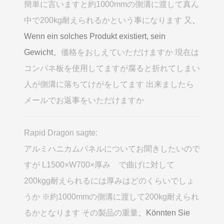
簡単に言いますと約1000mmの側溝に渡して真ん
中で200kg耐えられるかという事になります 又
、
Wenn ein solches Produkt existiert, sein
Gewicht、
価格をおしえていただけますか 現在は
コンパネ板を使用してますが腐ると折れてしまい
人が側溝に落ちてけがをしてます 出来ましたら
メールでお返事をいただけますか
Rapid Dragon sagte:
アルミハニカムパネルについてお聞きしたいので
すが L1500×W700×厚み で曲げに対して
200kgg耐えられるには厚みはどのくらいでしょ
うか ※約1000mmの側溝に渡して200kg耐えられ
るかとなります その製品の重量
、Könnten Sie