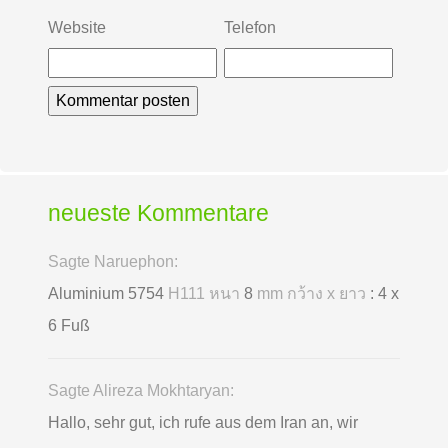
Website
Telefon
neueste Kommentare
Sagte Naruephon:
Aluminium 5754
H111 หนา
8
mm กว้าง x ยาว
: 4 x
6 Fuß
Sagte Alireza Mokhtaryan:
Hallo, sehr gut, ich rufe aus dem Iran an, wir