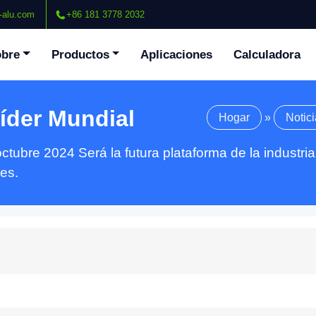
-alu.com
+86 181 3778 2032
bre
Productos
Aplicaciones
Calculadora
íder Mundial
Hogar
»
Notici
ctubre 2024 Será la futura plataforma de la industri
es.