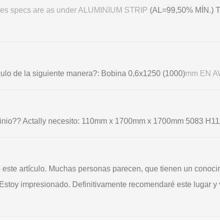
rices specs are as under ALUMINIUM STRIP
(AL=99,50% MÍN.)
ículo de la siguiente manera?: Bobina 0,6х1250 (1000)
mm EN AW
minio?? Actally necesito: 110mm x 1700mm x 1700mm 5083 H11
é este artículo. Muchas personas parecen, que tienen un conoci
. Estoy impresionado. Definitivamente recomendaré este lugar y