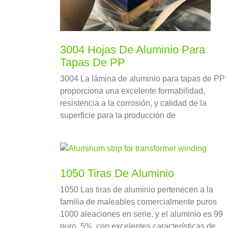
3004 Hojas De Aluminio Para
Tapas De PP
3004 La lámina de aluminio para tapas de PP
proporciona una excelente formabilidad,
resistencia a la corrosión, y calidad de la
superficie para la producción de
revestimientos para tapas de PP, cierres de
botellas, y componentes de embalaje. Ideal
para comida, bebida, y aplicaciones
farmacéuticas.
1050 Tiras De Aluminio
1050 Las tiras de aluminio pertenecen a la
familia de maleables comercialmente puros
1000 aleaciones en serie, y el aluminio es 99
puro. 5%, con excelentes características de