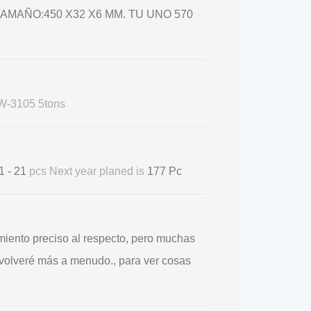
 TAMAÑO:450 X32 X6 MM. TU UNO 570
-3105 5tons
1 - 21
pcs Next year planed is
177 Pc
miento preciso al respecto, pero muchas
 volveré más a menudo., para ver cosas