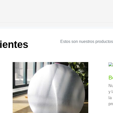
ientes
Estos son nuestros producto
B
Nu
y 
la
pr