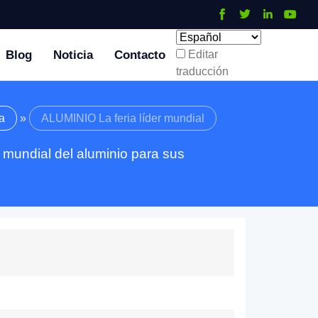
Blog
Noticia
Contacto
Editar
traducción
a
»
ALUMINIO La feria líder mundial
a mundial del aluminio para sus