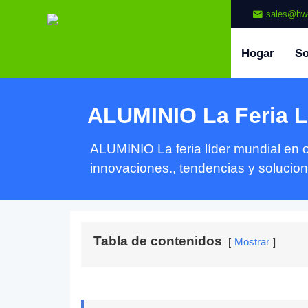
sales@hw
Hogar
So
ALUMINIO La Feria L
ALUMINIO La feria líder mundial en o
innovaciones., tendencias y solucion
Tabla de contenidos
Mostrar