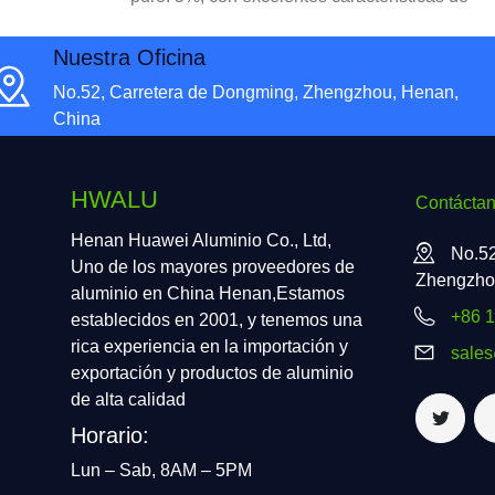
procesamiento de moldeo, alta resistencia a la
corrosión, Buena conductividad eléctrica y
Nuestra Oficina
térmica.
No.52, Carretera de Dongming, Zhengzhou, Henan,
China
HWALU
Contácta
Henan Huawei Aluminio Co., Ltd,
No.52
Uno de los mayores proveedores de
Zhengzho
aluminio en China Henan,Estamos
+86 
establecidos en 2001, y tenemos una
rica experiencia en la importación y
sale
exportación y productos de aluminio
de alta calidad
Horario:
Lun – Sab, 8AM – 5PM