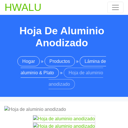
HWALU
Hoja De Aluminio
Anodizado
Hogar
»
Productos
»
Lámina de
aluminio & Plato
»
Hoja de aluminio
anodizado