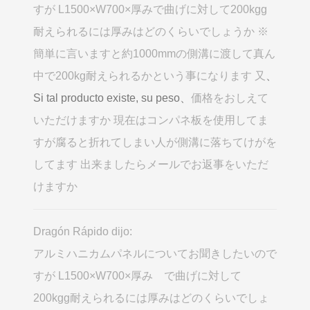
すが L1500×W700×厚みで曲げに対して200kgg
耐えられるには厚みはどのくらいでしょうか ※
簡単に言いますと約1000mmの側溝に渡して真ん
中で200kg耐えられるかという事になります 又
、
Si tal producto existe, su peso、
価格をおしえて
いただけますか 現在はコンパネ板を使用してま
すが腐ると折れてしまい人が側溝に落ちてけがを
してます 出来ましたらメールでお返事をいただ
けますか
Dragón Rápido dijo:
アルミハニカムパネルについてお聞きしたいので
すが L1500×W700×厚み で曲げに対して
200kgg耐えられるには厚みはどのくらいでしょ