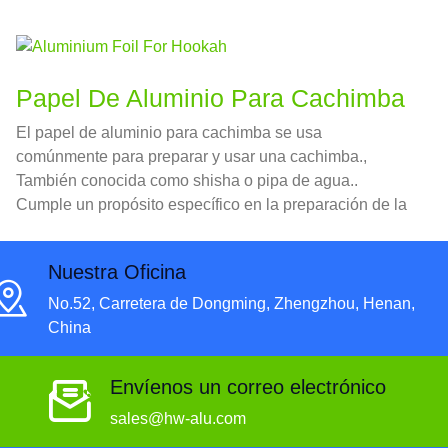
las características de alta plasticidad., resistencia a la
corrosión, conductividad eléctrica, y conductividad
térmica.
Papel De Aluminio Para Cachimba
El papel de aluminio para cachimba se usa
comúnmente para preparar y usar una cachimba.,
También conocida como shisha o pipa de agua..
Cumple un propósito específico en la preparación de la
cachimba., particularmente en la colocación y manejo
del carbón y del tabaco..
Nuestra Oficina
No.52, Carretera de Dongming, Zhengzhou, Henan,
China
Envíenos un correo electrónico
sales@hw-alu.com