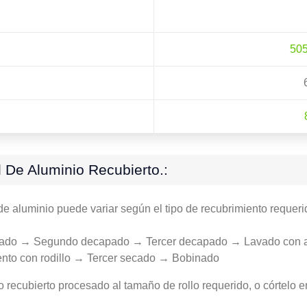
50
De Aluminio Recubierto.:
e aluminio puede variar según el tipo de recubrimiento requerido
apado → Segundo decapado → Tercer decapado → Lavado con 
to con rodillo → Tercer secado → Bobinado
o recubierto procesado al tamaño de rollo requerido, o córtelo e