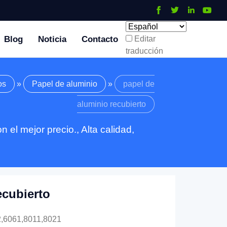
Blog
Noticia
Contacto
Editar
traducción
os
»
Papel de aluminio
»
papel de
aluminio recubierto
 el mejor precio., Alta calidad,
ecubierto
2,6061,8011,8021