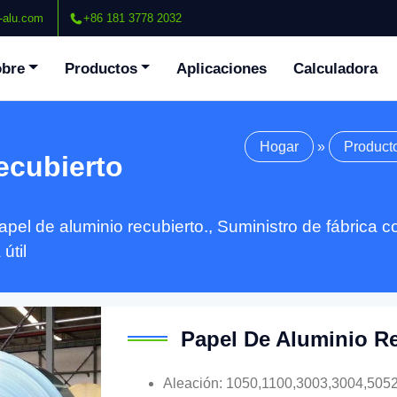
-alu.com
+86 181 3778 2032
bre
Productos
Aplicaciones
Calculadora
Hogar
»
Product
ecubierto
el de aluminio recubierto., Suministro de fábrica con
útil
Papel De Aluminio R
Aleación: 1050,1100,3003,3004,505