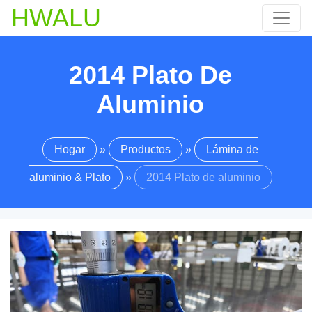
HWALU
2014 Plato De
Aluminio
Hogar
»
Productos
»
Lámina de
aluminio & Plato
»
2014 Plato de aluminio