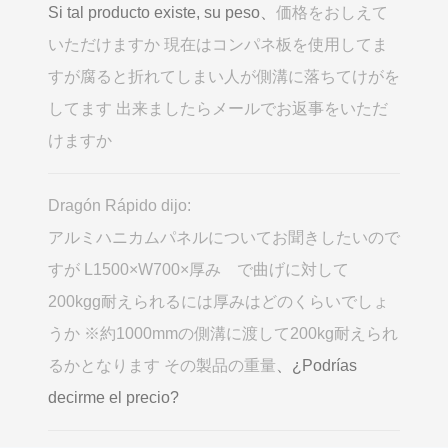
Si tal producto existe, su peso、
価格をおしえて
いただけますか 現在はコンパネ板を使用してま
すが腐ると折れてしまい人が側溝に落ちてけがを
してます 出来ましたらメールでお返事をいただ
けますか
Dragón Rápido dijo:
アルミハニカムパネルについてお聞きしたいので
すが L1500×W700×厚み で曲げに対して
200kgg耐えられるには厚みはどのくらいでしょ
うか ※約1000mmの側溝に渡して200kg耐えられ
るかとなります その製品の重量
、¿Podrías
decirme el precio?