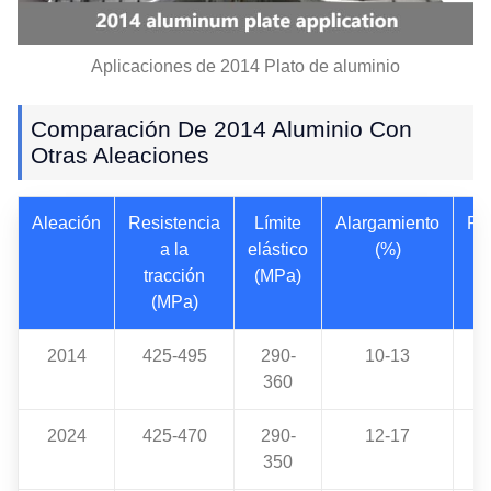
Aplicaciones de 2014 Plato de aluminio
Comparación De 2014 Aluminio Con
Otras Aleaciones
Aleación
Resistencia
Límite
Alargamiento
Re
a la
elástico
(%)
a 
tracción
(MPa)
(MPa)
2014
425-495
290-
10-13
360
2024
425-470
290-
12-17
1
350