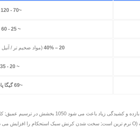
~70 - 120 MPa
~ 25 - 60 MPa
20 – 40%
(مواد ضخیم تر / آنیل 
~ 20 - 35 HB
~69 گیگا پاسکال
و کشیدگی زیاد باعث می شود 1050 بخشش در ترسیم عمیق; کاهش قابل توجه پلاستیک را بدون ترک تحمل می کند.
کشش/بازده بسته به مزاج متفاوت است (O نرم ترین است; سخت شدن کرنش سبک استحکام 