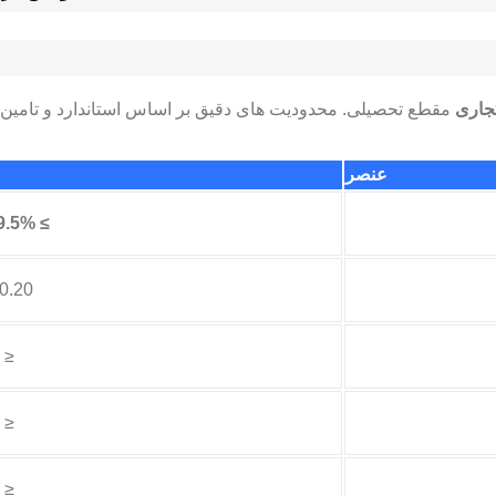
تجاری
مقطع تحصیلی. محدودیت های دقیق بر اساس استاندارد و تامین
عنصر
≥ 99.5% (تعادل)
0.20 – 0.40
≤ 0.25
≤ 0.05
≤ 0.05