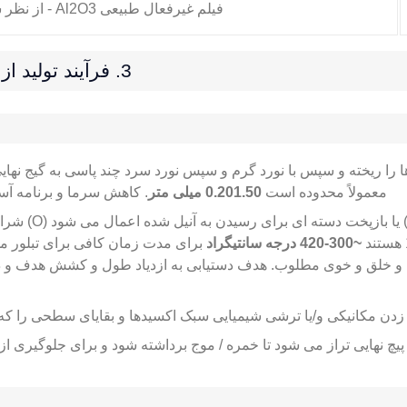
فیلم غیرفعال طبیعی Al2O3 - از نظر شیمیایی پایدار و نازک
3. فرآیند تولید از
را ریخته و سپس با نورد گرم و سپس نورد سرد چند پاسی به گیج نهای
معمولاً محدوده است
0.201.50 میلی متر
. کاهش سرما و برنامه آسی
مستمر (پشت س
~300-420 درجه سانتیگراد
برای مدت زمان کافی برای تبلور مج
ط و خلق و خوی مطلوب. هدف دستیابی به ازدیاد طول و کشش هدف و 
زدن مکانیکی و/یا ترشی شیمیایی سبک اکسیدها و بقایای سطحی را که
یچ نهایی تراز می شود تا خمره / موج برداشته شود و برای جلوگیری