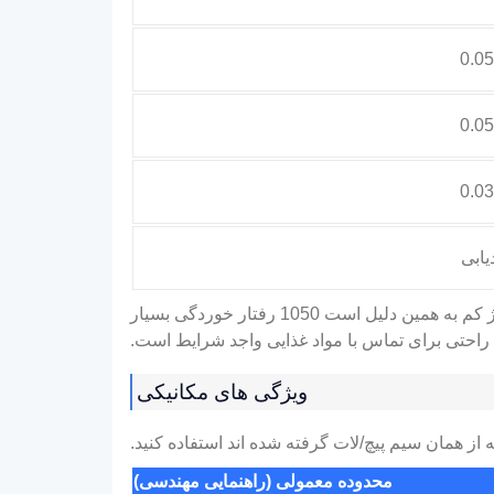
یابی
نیاز به MTC تامین کننده با مقادیر واقعی اندازه گیری شده و قابلیت ردیابی گرما/لات. کم مس و آلیاژ کم به همین دلیل است 1050 رفتار خوردگی بسیار
 راحتی برای تماس با مواد غذایی واجد شرایط است.
ویژگی های مکانیکی
از همان سیم پیچ/لات گرفته شده اند استفاده کنید.
محدوده معمولی (راهنمایی مهندسی)