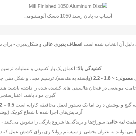
آسیاب به پایان رسید 1050 دیسک آلومینیومی
انعطاف پذیری عالی
و شکل‌پذیری - برای س
کشیدگی بالا:
اعماق یک بار کشیدن و عملیات ترسیم م
 معمولی:
~ 1.6 - 2.2
(وابسته به هندسه). ترسیم مجدد و شکل دهی چن
مت موضعی در فنجان ها/سینی های کشیده شده را داشته باشید; هن
گیری مواد باشد. اعتبارسنجی 
 گیج و پوشش دارد, اما یک دستورالعمل محافظه کارانه است
0.5 – 2 × ضخامت مواد
آزمایش‌های اجرا شده با شعاع کوچک (پو
فیت لبه خالی:
سوراخ‌ها و بریدگی‌ها شروع پارگی را تشویق می‌کنند -
ی توانند به عنوان بخشی از سیستم روانکاری برای کشش عمل کنند, ا