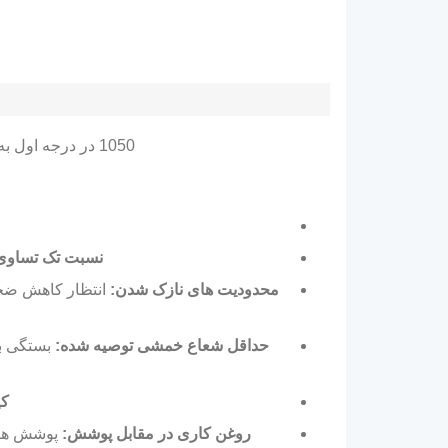
1050 در درجه اول به دلیل آن انتخاب شده است
نسبت تک تساوی
محدودیت های نازک شدن:
انتظار کاهش ضخا
حداقل شعاع خمشی توصیه شده:
بستگی به
کی
روغن کاری در مقابل پوشش:
پوشش ها م