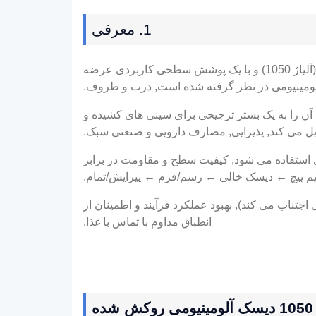
1. معرفی
یک قطعه خالی برش خورده از آلومینیوم خالص تجاری است (آلیاژ 1050) و با یک پوشش سطحی کاربردی عرضه
لومینیومی در نظر گرفته شده است, درب و ظروف.
آن را به یک بستر ترجیحی برای سینی های کشیده و
ل می کند, پذیرایی, مصارف دارویی و صنعتی سبک.
ای در جایی که شکل پذیری استفاده می شود, کیفیت سطح و مقاومت در برابر
م پیچ ← دیسک خالی ← رسم/فرم ← پیرایش/تمام.
تناب می کند), بهبود عملکرد فرآیند و اطمینان از
انطباق مداوم با تماس با غذا.
1050 دیسک آلومینیومی روکش شده