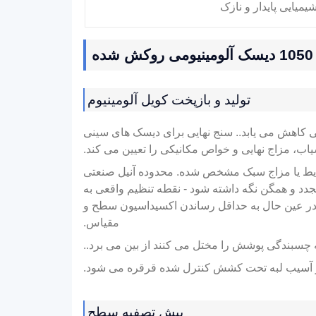
1050 دیسک آلومینیومی روکش شده
تولید و بازپخت کویل آلومینیوم
ی کاهش می یابد.. سنج نهایی برای دیسک های سینی
اب، مزاج نهایی و خواص مکانیکی را تعیین می کند.
ر هم) یا بازپخت دسته ای برای رسیدن به آنیل شده اعمال می شود (O) شرایط یا مزاج سبک مشخص شده. محدوده آنیل صنعتی
دد و همگن نگه داشته شود - نقطه تنظیم واقعی به
در عین حال به حداقل رساندن اکسیداسیون سطح و
مقیاس.
 چسبندگی پوشش را مختل می کنند از بین می برد..
 از آسیب لبه تحت کشش کنترل شده قرقره می شود.
پیش تصفیه سطح