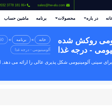
+86 181 3778 2032
sales@hw-alu.com
انه
در باره
محصولات
برنامه
ماشین حساب
ینیومی روکش شده
خانه
»
برنامه
»
یومی - درجه غذا
آلومینیومی - درجه غذا
برای سینی آلومینیومی شکل پذیری عالی را ارائه می دهد, 