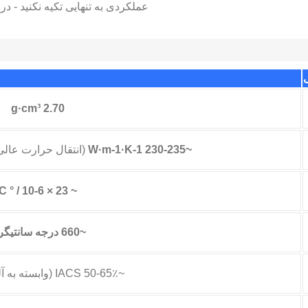
عملکردی به تنهایی تکیه نکنید - د
2.70 g·cm³
~230-235 W·m-1·K-1
(انتقال حرارت عالی
~ 23 × 10-6 / ° C
~660 درجه سانتیگراد
~50-65٪ IACS (وابسته به آلیاژ / مزاج)