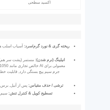
اکسید سطحی
ریخته گری & نورد گرم/سرد:
آسیاب اسلب ها 
انیلینگ (نرم شدن):
معمولی برای Al خالص تجاری مانند 1050 هستند
جرم سیم پیچ بستگی دارد, قابلیت خ
ترشی / حذف مقیاس:
پس از آنیل, برس 
تسطیح کویل & کنترل تنش:
سیم پ