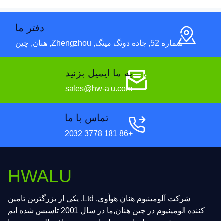
دفتر ما
شماره 52, جاده دونگ مینگ, Zhengzhou, هنان, چین
به ما ایمیل بزنید
sales@hw-alu.com
تماس با ما
+86 181 3778 2032
HWALU
شرکت آلومینیوم هنان هوآوی, Ltd, یکی از بزرگترین تامین
کننده الومینیوم در چین هنان,ما در سال 2001 تاسیس شده ایم