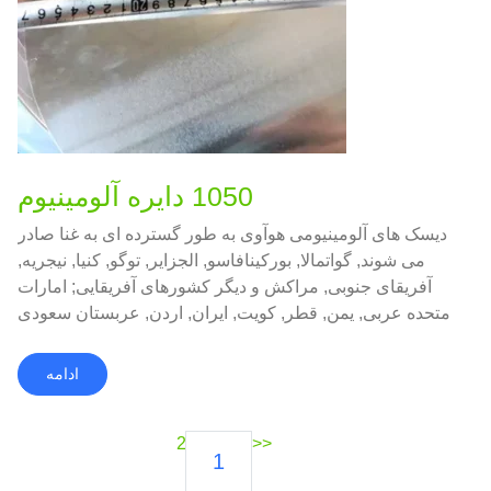
1050 دایره آلومینیوم
دیسک های آلومینیومی هوآوی به طور گسترده ای به غنا صادر
می شوند, گواتمالا, بورکینافاسو, الجزایر, توگو, کنیا, نیجریه,
آفریقای جنوبی, مراکش و دیگر کشورهای آفریقایی; امارات
متحده عربی, یمن, قطر, کویت, ایران, اردن, عربستان سعودی
و دیگر ملت خاورمیانه.
ادامه
2
<<
1