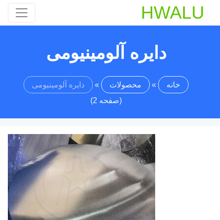
HWALU
دایره آلومینیومی
خانه
»
محصولات
»
دایره آلومینیومی
(صفحه 2)