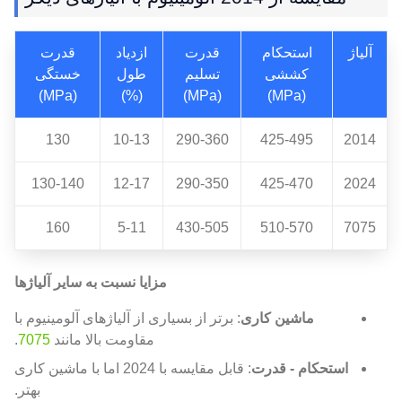
آلیاژ
استحکام
قدرت
ازدیاد
قدرت
کششی
تسلیم
طول
خستگی
(MPa)
(%)
(MPa)
(MPa)
130
10-13
290-360
425-495
2014
130-140
12-17
290-350
425-470
2024
160
5-11
430-505
510-570
7075
مزایا نسبت به سایر آلیاژها
ماشین کاری
: برتر از بسیاری از آلیاژهای آلومینیوم با
مقاومت بالا مانند
7075
.
استحکام - قدرت
: قابل مقایسه با 2024 اما با ماشین کاری
بهتر.