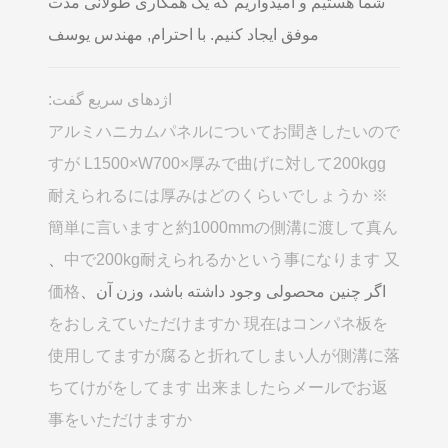
شما هستیم و امیدواریم که یک همکاری طولانی مدت
موفق ایجاد کنیم. با احترام, مهندس یوسف
اژدهای سریع گفت:
アルミハニカムパネルについてお聞きしたいので
すが L1500×W700×厚みで曲げに対して200kgg
耐えられるには厚みはどのくらいでしょうか ※
簡単に言いますと約1000mmの側溝に渡して真ん
、
中で200kg耐えられるかという事になります 又
اگر چنین محصولی وجود داشته باشد، وزن آن、
価格
をおしえていただけますか 現在はコンパネ板を
使用してますが腐ると折れてしまい人が側溝に落
ちてけがをしてます 出来ましたらメールでお返
事をいただけますか