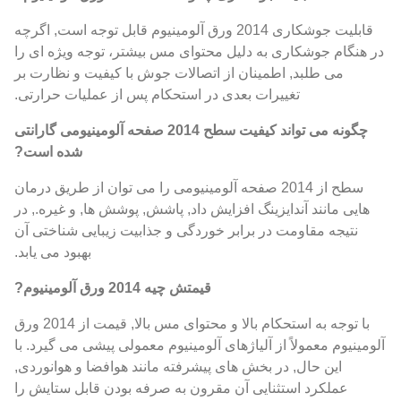
قابلیت جوشکاری 2014 ورق آلومینیوم قابل توجه است, اگرچه
در هنگام جوشکاری به دلیل محتوای مس بیشتر، توجه ویژه ای را
می طلبد, اطمینان از اتصالات جوش با کیفیت و نظارت بر
تغییرات بعدی در استحکام پس از عملیات حرارتی.
چگونه می تواند کیفیت سطح 2014 صفحه آلومینیومی گارانتی
شده است?
سطح از 2014 صفحه آلومینیومی را می توان از طریق درمان
هایی مانند آندایزینگ افزایش داد, پاشش, پوشش ها, و غیره., در
نتیجه مقاومت در برابر خوردگی و جذابیت زیبایی شناختی آن
بهبود می یابد.
قیمتش چیه 2014 ورق آلومینیوم?
با توجه به استحکام بالا و محتوای مس بالا, قیمت از 2014 ورق
آلومینیوم معمولاً از آلیاژهای آلومینیوم معمولی پیشی می گیرد. با
این حال, در بخش های پیشرفته مانند هوافضا و هوانوردی,
عملکرد استثنایی آن مقرون به صرفه بودن قابل ستایش را