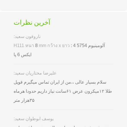
آخرین نظرات
ناروفون سعید:
آلومینیوم 5754
: 4
mm กว้าง x ยาว
8
H111 หนา
ایکس 6 پا
علیرضا مختاریان سعید:
سلام بسیار عالی ،،من از ایران تماس میگیرم فویل
طلا ۱۲میکرون عرض ۶۱سانت نیاز داریم حدودا هرماه
۳۵هزار متر
یوسف ابوطوان سعید: