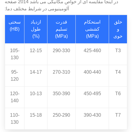
در اینجا مقایسه ای از خواص مکانیکی می باشد 2014 صفحه
آلومینیومی در شرایط مختلف دما:
خلق
استحکام
قدرت
ازدیاد
سختی
و
کششی
تسلیم
طول
(HB)
خوی
(MPa)
(MPa)
(%)
105-
12-15
290-330
425-460
T3
130
95-
14-17
270-310
400-440
T4
120
120-
10-13
350-390
450-495
T6
140
110-
15-18
250-290
390-430
T7
130