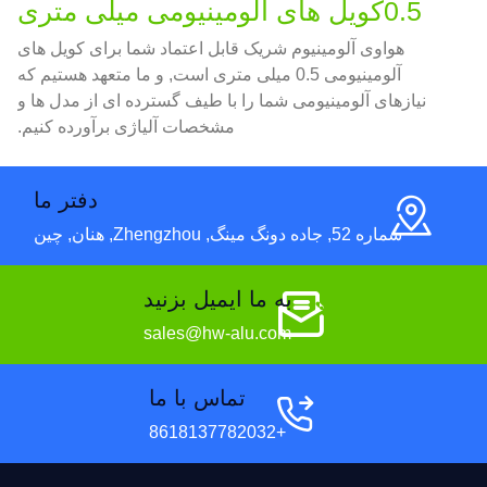
0.5کویل های آلومینیومی میلی متری
هواوی آلومینیوم شریک قابل اعتماد شما برای کویل های
آلومینیومی 0.5 میلی متری است, و ما متعهد هستیم که
نیازهای آلومینیومی شما را با طیف گسترده ای از مدل ها و
مشخصات آلیاژی برآورده کنیم.
دفتر ما
شماره 52, جاده دونگ مینگ, Zhengzhou, هنان, چین
به ما ایمیل بزنید
sales@hw-alu.com
تماس با ما
+8618137782032