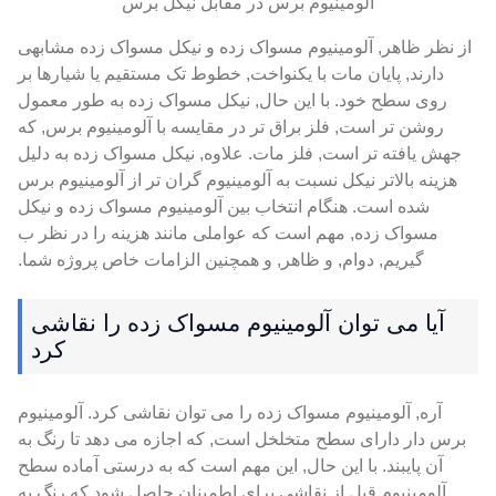
آلومینیوم برس در مقابل نیکل برس
از نظر ظاهر, آلومینیوم مسواک زده و نیکل مسواک زده مشابهی
دارند, پایان مات با یکنواخت, خطوط تک مستقیم یا شیارها بر
روی سطح خود. با این حال, نیکل مسواک زده به طور معمول
روشن تر است, فلز براق تر در مقایسه با آلومینیوم برس, که
جهش یافته تر است, فلز مات. علاوه, نیکل مسواک زده به دلیل
هزینه بالاتر نیکل نسبت به آلومینیوم گران تر از آلومینیوم برس
شده است. هنگام انتخاب بین آلومینیوم مسواک زده و نیکل
مسواک زده, مهم است که عواملی مانند هزینه را در نظر ب
گیریم, دوام, و ظاهر, و همچنین الزامات خاص پروژه شما.
آیا می توان آلومینیوم مسواک زده را نقاشی
کرد
آره, آلومینیوم مسواک زده را می توان نقاشی کرد. آلومینیوم
برس دار دارای سطح متخلخل است, که اجازه می دهد تا رنگ به
آن پایبند. با این حال, این مهم است که به درستی آماده سطح
آلومینیوم قبل از نقاشی برای اطمینان حاصل شود که رنگ به