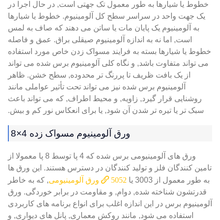
خطوط یا شیارها به طور معمول تک جهتی است, در حال اجرا در
یک جهت واحد در سراسر سطح کل آلومینیوم. خطوط یا شیارها
به آلومینیوم یک پایان مات یا ساتن می دهند که صاف به لمس
است, اما نه به اندازه آلومینیوم صیقلی براق. عمق و فاصله
خطوط یا شیارها بسته به فرایند مسواک زدن خاص مورد استفاده
می تواند متفاوت باشد, و نگاه کلی آلومینیوم برس شده می تواند
از یک بافت ظریف تا پررنگ تر محدوده, سطح خشن. ظاهر
آلومینیوم برس شده نیز می تواند تحت تأثیر عواملی مانند
روشنایی قرار گیرد, زاویه, و محیط اطراف, که می تواند باعث
سبک تر یا تیره تر شدن آن شود, یا برای انعکاس نور کم و بیش.
ورق آلومینیوم مسواک زده 4×8
ورق های آلومینیومی برس شده که 4 پا توسط 8 پا معمولا از
تامین کنندگان فلز و تولید کنندگان در دسترس هستند. این ورق ها
به طور معمول از 3003 یا
5052 ورق آلومینیومی
, که به خاطر
قدرتشون شناخته شده, دوام, و مقاومت در برابر خوردگی. ورق
آلومینیوم برس در این اندازه اغلب برای انواع برنامه های کاربردی
استفاده می شود, مانند روکش معماری, پانل های دیواری, و