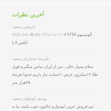
آخرین نظرات
ناروفون سعید:
آلومینیوم 5754
: 4
mm กว้าง x ยาว
8
H111 หนา
ایکس 6 پا
علیرضا مختاریان سعید:
سلام بسیار عالی ،،من از ایران تماس میگیرم فویل
طلا ۱۲میکرون عرض ۶۱سانت نیاز داریم حدودا هرماه
۳۵هزار متر
یوسف ابوطوان سعید:
تیم فروش عزیز, امیدوارم حالتون خوب باشه. ما به