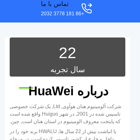
تماس با ما
+86 181 3778 2032
22
سال تجربه
درباره HuaWei
شرکت آلومینیوم هنان هوآوی, Ltd, یک شرکت خصوصی
تاسیس شده در 2001, در شهر Huiguo واقع شده است
که پایتخت معروف الومینیوم در استان هنان است, چین.
با انباشت بیش از 22 سال ها, HWALU برند خود را در
داخل و خارج از کشور تاسیس کرده است. در مرحله