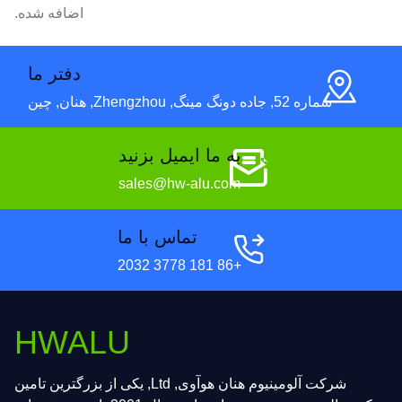
اضافه شده.
دفتر ما
شماره 52, جاده دونگ مینگ, Zhengzhou, هنان, چین
به ما ایمیل بزنید
sales@hw-alu.com
تماس با ما
+86 181 3778 2032
HWALU
شرکت آلومینیوم هنان هوآوی, Ltd, یکی از بزرگترین تامین