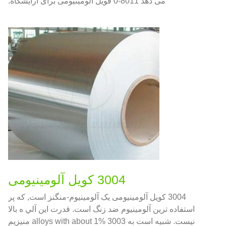
می دهد 8011-0 فویل آلومینیومی برای آرایشگاه.
3004 کویل آلومینیومی
3004 کویل آلومینیومی یک آلومینیوم-منگنز است, که پر
استفاده ترین آلومینیوم ضد زنگ است. قدرت اين آلي ه بالا
نيست. شبیه است به 3003 alloys with about 1% منیزیم