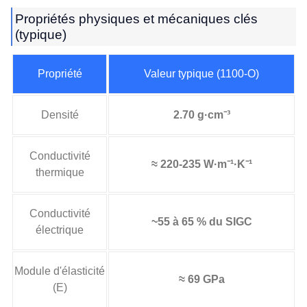
Propriétés physiques et mécaniques clés
(typique)
Propriété
Valeur typique (1100-O)
Densité
2.70 g·cm⁻³
Conductivité
≈ 220-235 W·m⁻¹·K⁻¹
thermique
Conductivité
~55 à 65 % du SIGC
électrique
Module d'élasticité
≈ 69 GPa
(E)