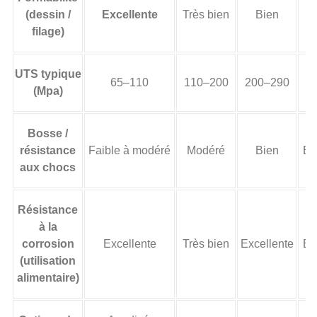
(dessin /
Excellente
Très bien
Bien
filage)
UTS typique
65–110
110–200
200–290
5
(Mpa)
Bosse /
résistance
Faible à modéré
Modéré
Bien
Ex
aux chocs
Résistance
à la
corrosion
Excellente
Très bien
Excellente
Ex
(utilisation
alimentaire)