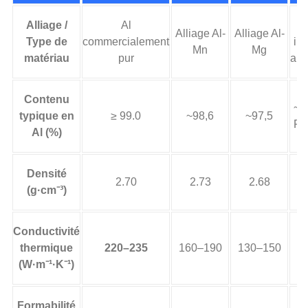
Alliage /
Al
Alliage Al-
Alliage Al-
Type de
commercialement
in
Mn
Mg
matériau
pur
aus
Contenu
~7
typique en
≥ 99.0
~98,6
~97,5
Fe
Al (%)
Densité
2.70
2.73
2.68
(g·cm⁻³)
Conductivité
thermique
220–235
160–190
130–150
(W·m⁻¹·K⁻¹)
Formabilité