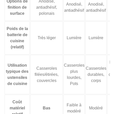
Options de
Anodisé,
Anodisé,
Anodisé,
po
finition de
antiadhésif,
antiadhésif
antiadhésif
p
surface
polonais
Poids de la
batterie de
Très léger
Lumière
Lumière
cuisine
(relatif)
Ex
Utilisation
Casseroles
Casseroles
Casseroles
h
typique des
plus
filées/étirées,
durables,
ca
ustensiles
lourdes,
couvercles
corps
h
de cuisine
Pots
Coût
Faible à
matériel
Bas
Modéré
modéré