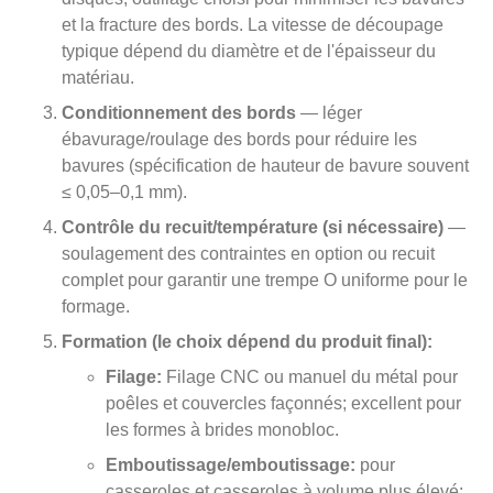
et la fracture des bords. La vitesse de découpage
typique dépend du diamètre et de l'épaisseur du
matériau.
Conditionnement des bords
— léger
ébavurage/roulage des bords pour réduire les
bavures (spécification de hauteur de bavure souvent
≤ 0,05–0,1 mm).
Contrôle du recuit/température (si nécessaire)
—
soulagement des contraintes en option ou recuit
complet pour garantir une trempe O uniforme pour le
formage.
Formation (le choix dépend du produit final):
Filage:
Filage CNC ou manuel du métal pour
poêles et couvercles façonnés; excellent pour
les formes à brides monobloc.
Emboutissage/emboutissage:
pour
casseroles et casseroles à volume plus élevé;