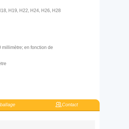
 H18, H19, H22, H24, H26, H28
 millimètre; en fonction de
ètre
allage
Contact