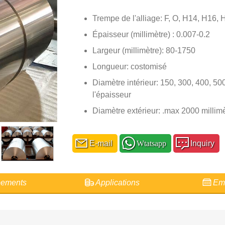
Trempe de l'alliage: F, O, H14, H16,
Épaisseur (millimètre) : 0.007-0.2
Largeur (millimètre): 80-1750
Longueur: costomisé
Diamètre intérieur: 150, 300, 400, 500
l'épaisseur
Diamètre extérieur: .max 2000 millim
E-mail
Wtatsapp
Inquiry
ements
Applications
Emb