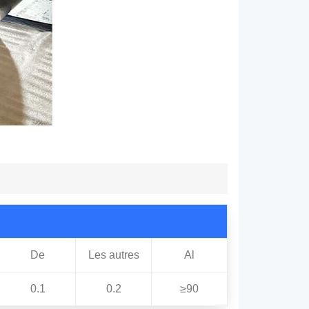
De
Les autres
Al
0.1
0.2
≥90