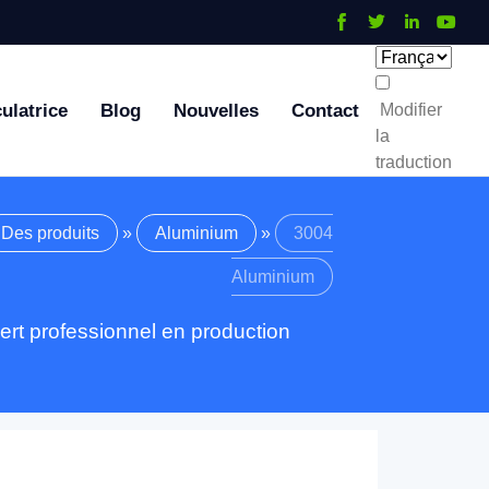
ulatrice
Blog
Nouvelles
Contact
Modifier
la
traduction
Des produits
»
Aluminium
»
3004
Aluminium
rt professionnel en production