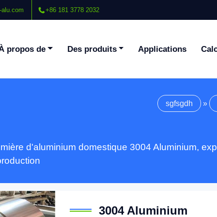
-alu.com
+86 181 3778 2032
À propos de
Des produits
Applications
Calc
sgfsgdh
»
emière d'aluminium domestique 3004 Aluminium, expe
production
3004 Aluminium