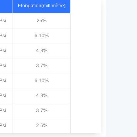
Élongation(millimètre)
Psi
25%
Psi
6-10%
Psi
4-8%
Psi
3-7%
Psi
6-10%
Psi
4-8%
Psi
3-7%
Psi
2-6%