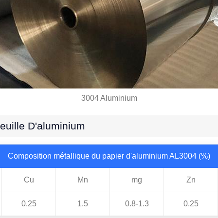
3004 Aluminium
euille D'aluminium
Composition métallique du papier d'aluminium AL3004 (%)
Cu
Mn
mg
Zn
0.25
1.5
0.8-1.3
0.25