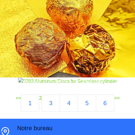
5083 Disques en aluminium pour cylindre
sans couture | Précision & Force
Découvrir 5083 disques en aluminium pour la
production de cylindres sans couture. Léger, résistant
à la corrosion, et parfait pour les applications à haute
pression dans les secteurs industriels et automobiles.
<<
2
>>
1
3
4
5
6
Notre bureau