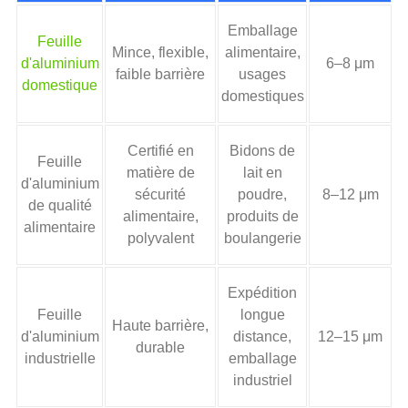
Emballage
Feuille
Mince, flexible,
alimentaire,
d'aluminium
6–8 μm
faible barrière
usages
domestique
domestiques
Certifié en
Bidons de
Feuille
matière de
lait en
d'aluminium
sécurité
poudre,
8–12 μm
de qualité
alimentaire,
produits de
alimentaire
polyvalent
boulangerie
Expédition
Feuille
longue
Haute barrière,
d'aluminium
distance,
12–15 μm
durable
industrielle
emballage
industriel