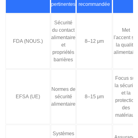
pertinentes
recommandée
Sécurité
du contact
Met
alimentaire
l'accent su
FDA (NOUS.)
8–12 μm
et
la qualité
propriétés
alimentaire
barrières
Focus sur
la sécurité
Normes de
et la
EFSA (UE)
sécurité
8–15 μm
protection
alimentaire
des
matériaux
Systèmes
Assurance