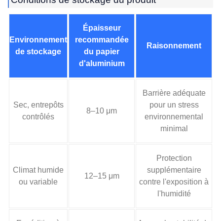
Épaisseur
Environnement
recommandée
Raisonnement
de stockage
du papier
d'aluminium
Barrière adéquate
Sec, entrepôts
pour un stress
8–10 μm
contrôlés
environnemental
minimal
Protection
Climat humide
supplémentaire
12–15 μm
ou variable
contre l'exposition à
l'humidité