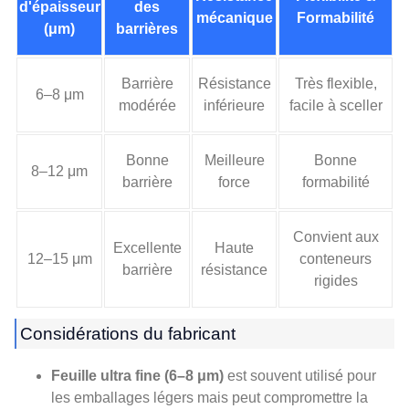
d'épaisseur
des
mécanique
Formabilité
(μm)
barrières
Barrière
Résistance
Très flexible,
6–8 μm
modérée
inférieure
facile à sceller
Bonne
Meilleure
Bonne
8–12 μm
barrière
force
formabilité
Convient aux
Excellente
Haute
12–15 μm
conteneurs
barrière
résistance
rigides
Considérations du fabricant
Feuille ultra fine (6–8 μm)
est souvent utilisé pour
les emballages légers mais peut compromettre la