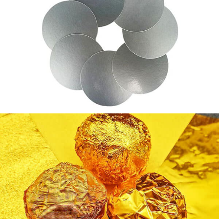
de chocolat
Feuille d'aluminium dorée de qualité alimentaire pour
emballage de chocolat. Sûr, hygiénique, et conçu pour
préserver l'arôme, goût, et de la fraîcheur.
5083 Disques en aluminium pour cylindre
sans couture | Précision & Force