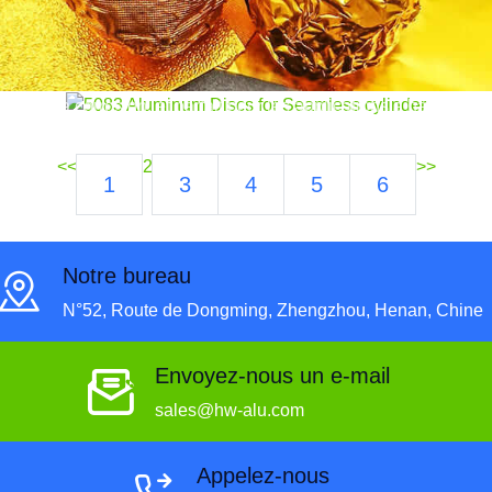
Découvrir 5083 disques en aluminium pour la
production de cylindres sans couture. Léger, résistant
à la corrosion, et parfait pour les applications à haute
pression dans les secteurs industriels et automobiles.
<<
2
>>
1
3
4
5
6
Notre bureau
N°52, Route de Dongming, Zhengzhou, Henan, Chine
Envoyez-nous un e-mail
sales@hw-alu.com
Appelez-nous