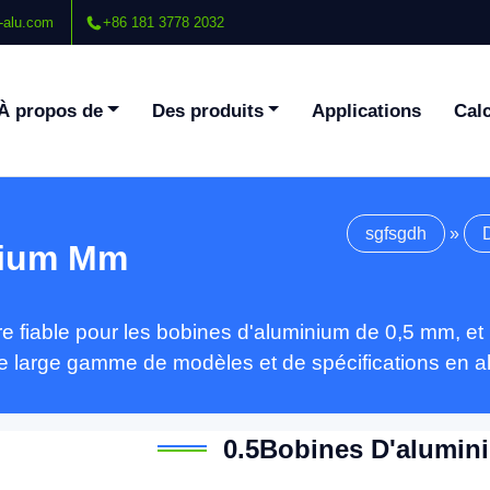
-alu.com
+86 181 3778 2032
À propos de
Des produits
Applications
Calc
sgfsgdh
»
nium Mm
re fiable pour les bobines d'aluminium de 0,5 mm, 
 large gamme de modèles et de spécifications en al
0.5Bobines D'alumi