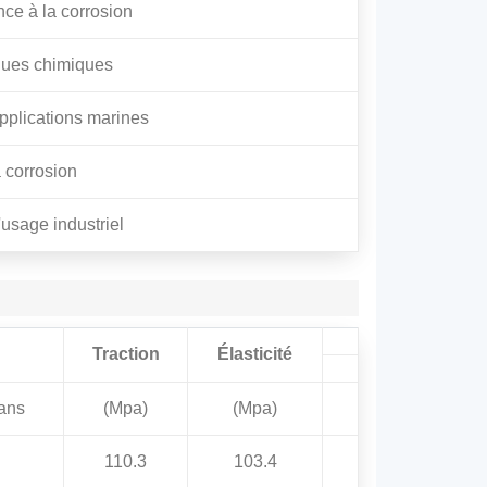
ce à la corrosion
aques chimiques
applications marines
a corrosion
'usage industriel
Traction
Élasticité
ans
(Mpa)
(Mpa)
110.3
103.4