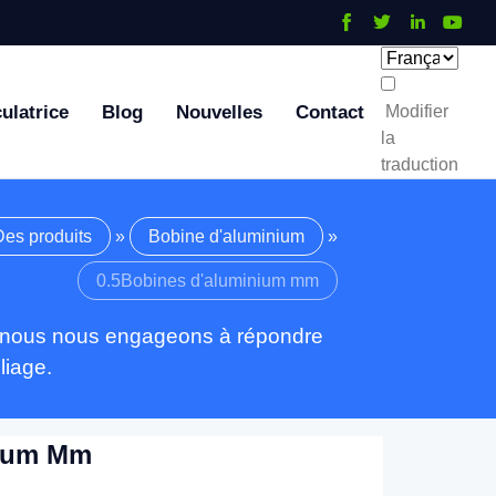
ulatrice
Blog
Nouvelles
Contact
Modifier
la
traduction
Des produits
»
Bobine d'aluminium
»
0.5Bobines d'aluminium mm
et nous nous engageons à répondre
liage.
nium Mm