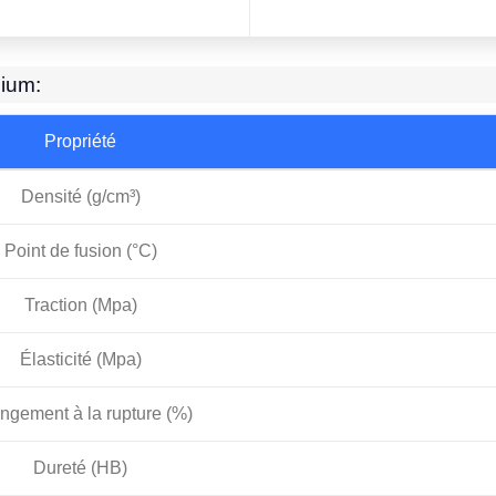
nium:
Propriété
Densité (g/cm³)
Point de fusion (°C)
Traction (Mpa)
Élasticité (Mpa)
ongement à la rupture (%)
Dureté (HB)