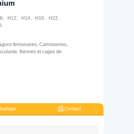
nium
H116、H12、H14、H16、H22、
.
gons ferroviaires, Carrosseries,
sculante, Bennes et cages de
allage
Contact