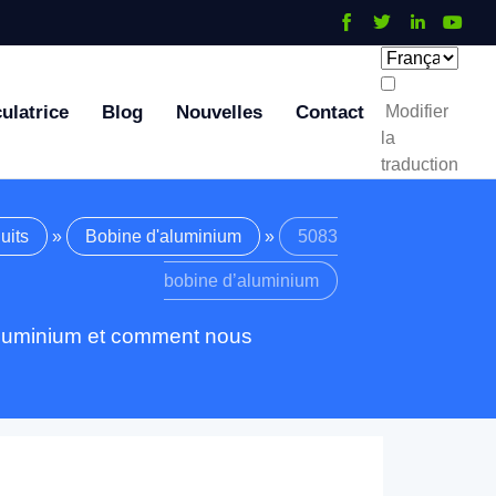
ulatrice
Blog
Nouvelles
Contact
Modifier
la
traduction
uits
»
Bobine d'aluminium
»
5083
bobine d’aluminium
'aluminium et comment nous