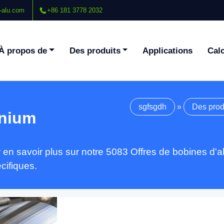
-alu.com
+86 181 3778 2032
À propos de
Des produits
Applications
Calc
sgfsgdh
»
Des prod
inium
 en savoir plus sur notre 5083 Offres de bobines d
cifiques.