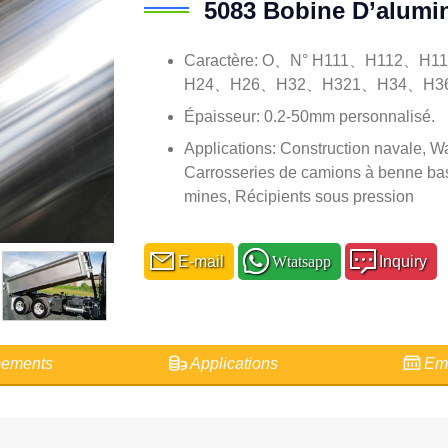
5083 Bobine D’alumi
Caractère: O、N° H111、H112、
H24、H26、H32、H321、H34、H36
Épaisseur: 0.2-50mm personnalisé.
Applications: Construction navale, Wa
Carrosseries de camions à benne ba
mines, Récipients sous pression
E-mail
Wtatsapp
Inquiry
ements
Applications
Emb