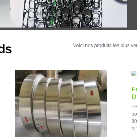
ds
Voici nos produits les plus v
F
D'
Le
po
80
fo