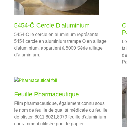
5454-Ô Cercle D'aluminium
C
P
5454-O le cercle en aluminium représente
5454 cercle en aluminium trempé O en alliage
Le
d'aluminium, appartient à 5000 Série alliage
fa
d’aluminium.
da
Pa
fo
in
co
pa
Feuille Pharmaceutique
Film pharmaceutique, également connu sous
le nom de feuille de qualité médicale ou feuille
de blister, 8011,8021,8079 feuille d'aluminium
couramment utilisée pour le papier