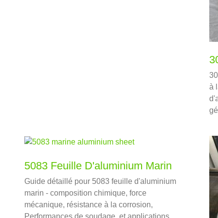
d'emballage pharmaceutique.
3
30
à 
d'
gé
du
5083 Feuille D'aluminium Marin
Guide détaillé pour 5083 feuille d'aluminium
marin - composition chimique, force
mécanique, résistance à la corrosion,
Performances de soudage, et applications