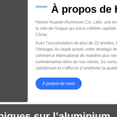
À propos de
Henan Huawei Aluminium Co., Ltée, une entr
la ville de Huiguo qui est la célèbre capita
Chine.
Avec l’accumulation de plus de 22 années,
l’étranger. Au stade actuel, notre stratégie
commerce international de manière plus ren
ur
Fe
commentaires réels de nos clients, Se consac
sa
satisfaisant et s’efforcer d’améliorer la qualit
8011 Feuille d'aluminium H18 pour
À propos de nous
emballage blister
Découvrez les performances supérieures de
8011 Feuille d'aluminium H18 pour
piques sur l’aluminium