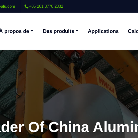
-alu.com
+86 181 3778 2032
À propos de
Des produits
Applications
Calc
ader Of China Alum