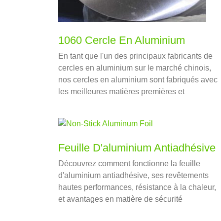
1060 Cercle En Aluminium
En tant que l'un des principaux fabricants de
cercles en aluminium sur le marché chinois,
nos cercles en aluminium sont fabriqués avec
les meilleures matières premières et
machines, les principaux produits
comprennent 1000 série, 3000 série, 5000 et
8000 série, avec une sortie de plus de 5000
tonnes/mois
Feuille D'aluminium Antiadhésive
Découvrez comment fonctionne la feuille
d'aluminium antiadhésive, ses revêtements
hautes performances, résistance à la chaleur,
et avantages en matière de sécurité
alimentaire et de durabilité. Un guide à lire