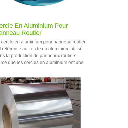
ercle En Aluminium Pour
anneau Routier
 cercle en aluminium pour panneau routier
it référence au cercle en aluminium utilisé
ns la production de panneaux routiers..
rce que les cercles en aluminium ont une
rte résistance à la corrosion et aux
tempéries, les cercles en aluminium
nviennent très bien à la production de
nneaux routiers.