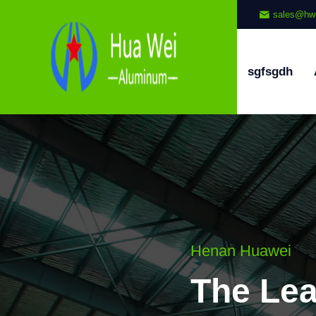
sales@hw
sgfsgdh
Henan Huawei
The Le