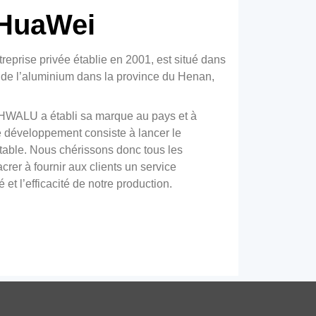
 HuaWei
eprise privée établie en 2001, est situé dans
le de l’aluminium dans la province du Henan,
 HWALU a établi sa marque au pays et à
 de développement consiste à lancer le
table. Nous chérissons donc tous les
uille d'aluminium pour panneaux
rer à fournir aux clients un service
ndwich isolés
é et l’efficacité de notre production.
Feuille d'aluminium haute performance pour
panneaux sandwich isolés, offrant une faible
émissivité, protection supérieure contre la
vapeur pour les toits, des murs, et chambres
froides.