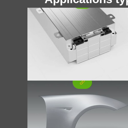
Feuille d'aluminium pour garde-b
automobile
Ailes automobiles (également appelés
panneaux de feuilles ou garde-boue) sont
une partie importante de l’extérieur du
véhicule. Leur fonction principale est de
recouvrir les roues et de protéger la
carrosserie du véhicule des projections de
boue., eau, sable, et d'autres objets.