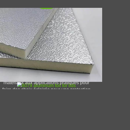
9 feuille d'aluminium pour les
uvercles
Tout apprendre sur 8079 feuille d'aluminium
pour les couvercles de la science des
matériaux aux applications pratiques pour
faire des choix éclairés pour une protection
et une présentation optimales de produits.