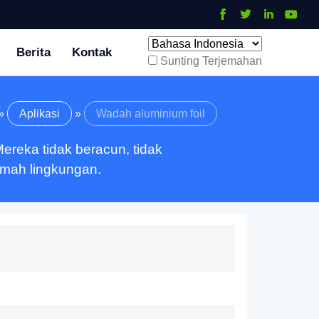
Berita
Kontak
Sunting Terjemahan
»
Aplikasi
»
Wadah aluminium foil
reka tidak beracun, tidak
amah lingkungan.