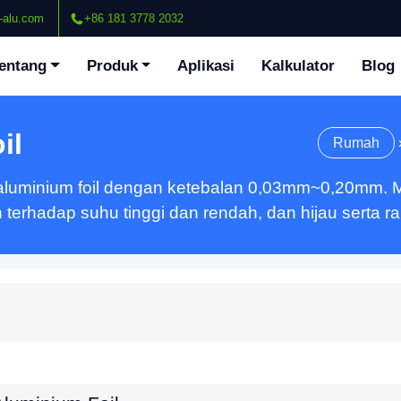
-alu.com
+86 181 3778 2032
entang
Produk
Aplikasi
Kalkulator
Blog
il
Rumah
aluminium foil dengan ketebalan 0,03mm~0,20mm. Me
 terhadap suhu tinggi dan rendah, dan hijau serta r