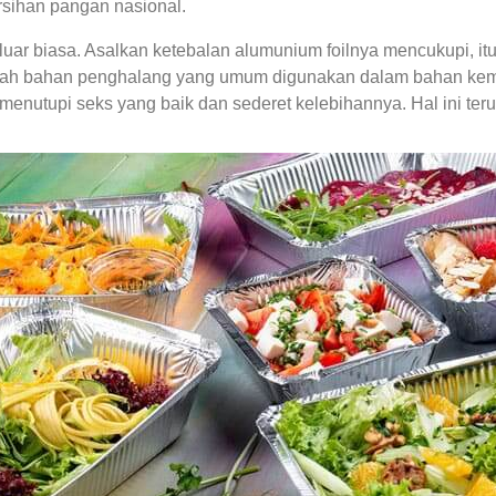
rsihan pangan nasional.
g luar biasa. Asalkan ketebalan alumunium foilnya mencukupi, 
alah bahan penghalang yang umum digunakan dalam bahan kemasa
n menutupi seks yang baik dan sederet kelebihannya. Hal ini ter