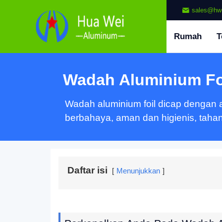
sales@hw
Rumah
T
Wadah Aluminium Fo
Wadah aluminium foil dicap dengan 
berbahaya, aman dan higienis, tahan
Daftar isi
Menunjukkan