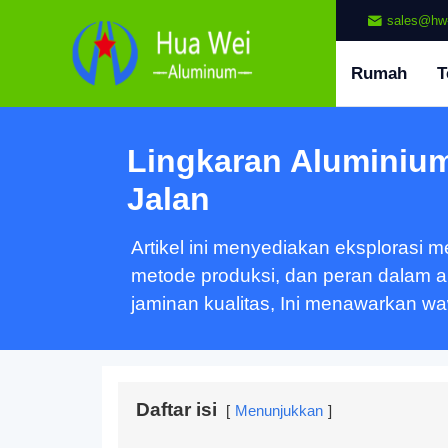
sales@hw
Rumah
T
Lingkaran Aluminiu
Jalan
Artikel ini menyediakan eksplorasi m
metode produksi, dan peran dalam ap
jaminan kualitas, Ini menawarkan wa
Daftar isi
Menunjukkan