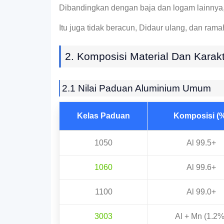
Dibandingkan dengan baja dan logam lainnya,
Itu juga tidak beracun, Didaur ulang, dan ra
2. Komposisi Material Dan Karakt
2.1 Nilai Paduan Aluminium Umum
Kelas Paduan
Komposisi (
1050
Al 99.5+
1060
Al 99.6+
1100
Al 99.0+
3003
Al + Mn (1.2%