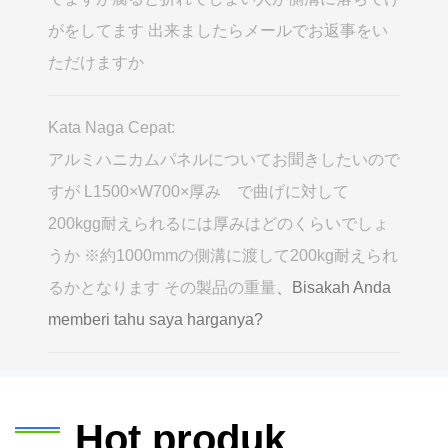
がをしてます 出来ましたらメールでお返事をい
ただけますか
Kata Naga Cepat:
アルミハニカムパネルについてお聞きしたいので
すが L1500×W700×厚み で曲げに対して
200kgg耐えられるには厚みはどのくらいでしょ
うか ※約1000mmの側溝に渡して200kg耐えられ
るかとなります その製品の重量
、Bisakah Anda
memberi tahu saya harganya?
Hot produk