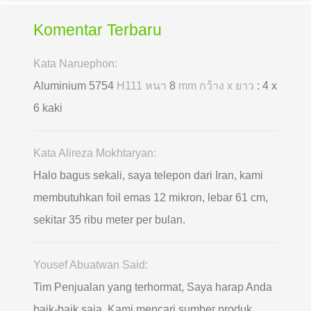
Komentar Terbaru
Kata Naruephon:
Aluminium 5754
H111 หนา
8
mm กว้าง x ยาว
: 4 x
6 kaki
Kata Alireza Mokhtaryan:
Halo bagus sekali, saya telepon dari Iran, kami
membutuhkan foil emas 12 mikron, lebar 61 cm,
sekitar 35 ribu meter per bulan.
Yousef Abuatwan Said:
Tim Penjualan yang terhormat, Saya harap Anda
baik-baik saja. Kami mencari sumber produk