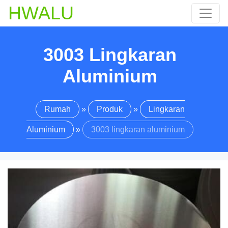
HWALU
3003 Lingkaran
Aluminium
Rumah
»
Produk
»
Lingkaran
Aluminium
»
3003 lingkaran aluminium