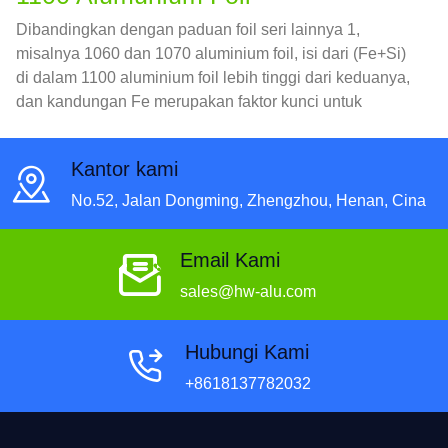
Dibandingkan dengan paduan foil seri lainnya 1,
misalnya 1060 dan 1070 aluminium foil, isi dari (Fe+Si)
di dalam 1100 aluminium foil lebih tinggi dari keduanya,
dan kandungan Fe merupakan faktor kunci untuk
meningkatkan kekuatan dan ketangguhan
Kantor kami
No.52, Jalan Dongming, Zhengzhou, Henan, Cina
Email Kami
sales@hw-alu.com
Hubungi Kami
+8618137782032