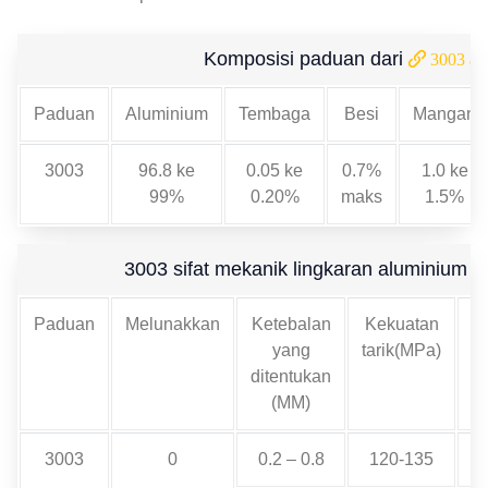
Komposisi paduan dari
3003 al
Paduan
Aluminium
Tembaga
Besi
Mangan
3003
96.8 ke
0.05 ke
0.7%
1.0 ke
99%
0.20%
maks
1.5%
3003 sifat mekanik lingkaran aluminium
Paduan
Melunakkan
Ketebalan
Kekuatan
K
yang
tarik(MPa)
l
ditentukan
(MM)
3003
0
0.2 – 0.8
120-135