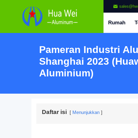
sales@hw
Rumah
T
Pameran Industri Al
Shanghai 2023 (Hua
Aluminium)
Daftar isi
Menunjukkan