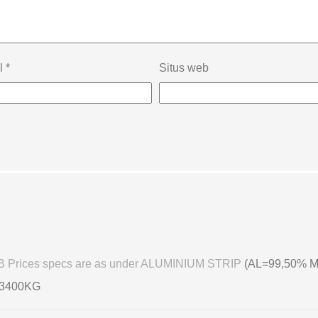
l
*
Situs web
FOB Prices specs are as under ALUMINIUM STRIP
(AL=99,50% M
 3400KG