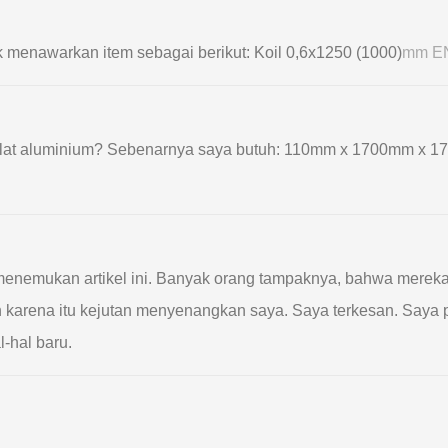
 menawarkan item sebagai berikut: Koil 0,6х1250 (1000)
mm EN
lat aluminium? Sebenarnya saya butuh: 110mm x 1700mm x 1
 menemukan artikel ini. Banyak orang tampaknya, bahwa merek
 Oleh karena itu kejutan menyenangkan saya. Saya terkesan. Say
l-hal baru.