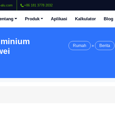
-alu.com
+86 181 3778 2032
entang
Produk
Aplikasi
Kalkulator
Blog
uminium
Rumah
»
Berita
wei