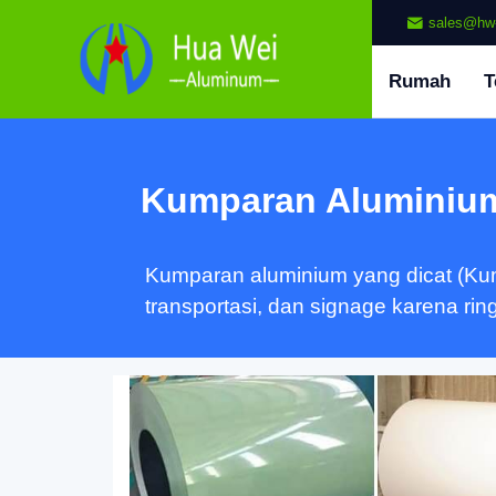
sales@hw
Rumah
T
Kumparan Aluminium
Kumparan aluminium yang dicat (Kump
transportasi, dan signage karena ring