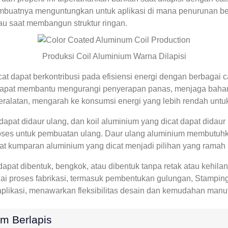
embuatnya menguntungkan untuk aplikasi di mana penurunan ber
tau saat membangun struktur ringan.
Produksi Coil Aluminium Warna Dilapisi
t dapat berkontribusi pada efisiensi energi dengan berbagai ca
at membantu mengurangi penyerapan panas, menjaga bahan yan
ralatan, mengarah ke konsumsi energi yang lebih rendah untuk
pat didaur ulang, dan koil aluminium yang dicat dapat didaur 
oses untuk pembuatan ulang. Daur ulang aluminium membutuhkan
t kumparan aluminium yang dicat menjadi pilihan yang ramah 
dapat dibentuk, bengkok, atau dibentuk tanpa retak atau kehila
 proses fabrikasi, termasuk pembentukan gulungan, Stampin
aplikasi, menawarkan fleksibilitas desain dan kemudahan manuf
m Berlapis