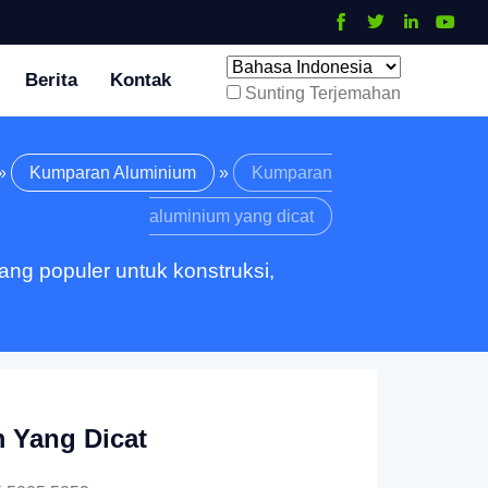
Berita
Kontak
Sunting Terjemahan
»
Kumparan Aluminium
»
Kumparan
aluminium yang dicat
ang populer untuk konstruksi,
 Yang Dicat