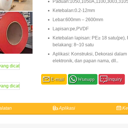
Paduan:1050,1050A,1100,3003,3105
Ketebalan:0.2-12mm
Lebar:600mm – 2600mm
Lapisan:pe,PVDF
Ketebalan lapisan: PE≥ 18 satu(pe)
belakang: 8~10 satu
Aplikasi: Konstruksi, Dekorasi dalam
elektronik, dan papan nama, dll..
E-mail
Wtatsapp
Inquiry
latan
Aplikasi
Ke