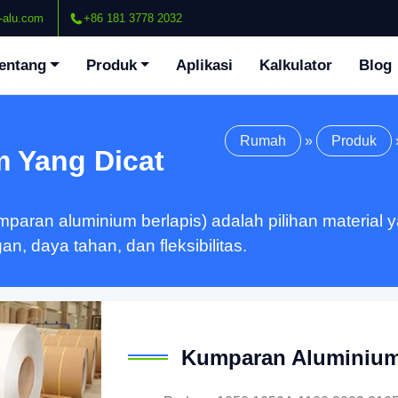
-alu.com
+86 181 3778 2032
entang
Produk
Aplikasi
Kalkulator
Blog
Rumah
»
Produk
 Yang Dicat
aran aluminium berlapis) adalah pilihan material y
an, daya tahan, dan fleksibilitas.
Kumparan Aluminium