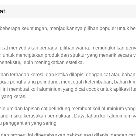
at
erapa keuntungan, menjadikannya pilihan populer untuk berba
cat menyediakan berbagai pilihan warna, memungkinkan penyesu
 untuk menciptakan produk dan struktur yang menarik secara vi
 bertekstur, lebih meningkatkan estetika.
han terhadap korosi, dan ketika dilapisi dengan cat atau bahan
ebagai penghalang pelindung, mencegah kelembaban, bahan kimi
ni membuat koil aluminium yang dicat cocok untuk aplikasi l
 yang keras.
nium dan lapisan cat pelindung membuat koil aluminium yang 
angi risiko kerusakan permukaan. Daya tahan koil aluminium 
 penggantian yang sering.
dan properti ini dipertahankan bahkan saat dilapisi dengan c