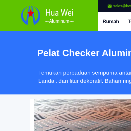
sales@hw
Rumah
T
Pelat Checker Alumi
Temukan perpaduan sempurna antara 
Landai, dan fitur dekoratif, Bahan 