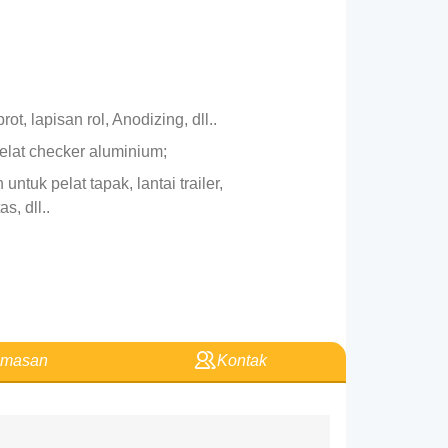
, lapisan rol, Anodizing, dll..
elat checker aluminium;
ntuk pelat tapak, lantai trailer,
s, dll..
masan
Kontak