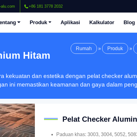
-alu.com
+86 181 3778 2032
entang
Produk
Aplikasi
Kalkulator
Blog
Rumah
»
Produk
»
nium Hitam
kekuatan dan estetika dengan pelat checker alumini
ringan ini memastikan keamanan dan gaya dalam pen
Pelat Checker Alumi
Paduan khas: 3003, 3004, 5052, 5083,