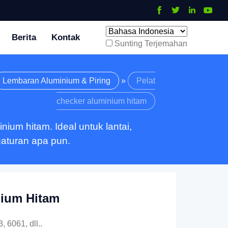
Berita
Kontak
Sunting Terjemahan
Lembaran Aluminium & Piring
»
Pelat
checker aluminium hitam
um hitam. Ideal untuk lantai,
gaturan apa pun.
nium Hitam
 6061, dll..