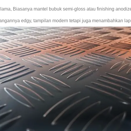
n lama, Biasanya mantel bubuk semi-gloss atau finishing anodiz
 tangannya edgy, tampilan modern tetapi juga menambahkan lap