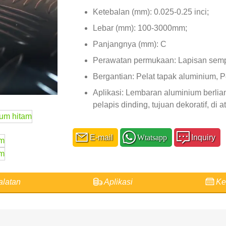
Ketebalan (mm): 0.025-0.25 inci;
Lebar (mm): 100-3000mm;
Panjangnya (mm): C
Perawatan permukaan: Lapisan semprot
Bergantian: Pelat tapak aluminium, P
Aplikasi: Lembaran aluminium berlian u
pelapis dinding, tujuan dekoratif, di ata
E-mail
Wtatsapp
Inquiry
latan
Aplikasi
Ke