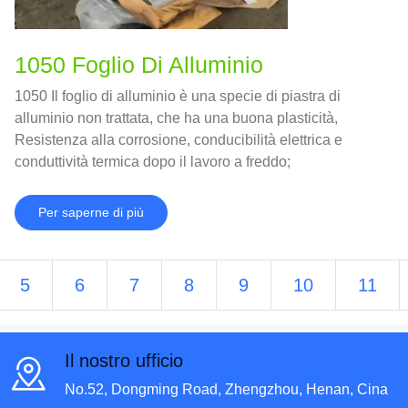
1050 Foglio Di Alluminio
1050 Il foglio di alluminio è una specie di piastra di
alluminio non trattata, che ha una buona plasticità,
Resistenza alla corrosione, conducibilità elettrica e
conduttività termica dopo il lavoro a freddo;
Per saperne di più
5
6
7
8
9
10
11
Il nostro ufficio
No.52, Dongming Road, Zhengzhou, Henan, Cina