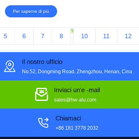
con il miglior servizio e prodotti di alta qualità.
Per saperne di più
9
5
6
7
8
10
11
12
Il nostro ufficio
No.52, Dongming Road, Zhengzhou, Henan, Cina
Inviaci un'e -mail
sales@hw-alu.com
Chiamaci
+86 181 3778 2032