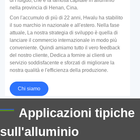
di Huiguo, che è la famosa capitale in alluminio
nella provincia di Henan, Cina.
Con l'accumulo di più di 22 anni, Hwalu ha stabilito
il suo marchio in nazionale e all'estero. Nella fase
attuale, La nostra strategia di sviluppo è quella di
lanciare il commercio internazionale in modo più
conveniente. Quindi amiamo tutto il vero feedback
del nostro cliente, Dedica a fornire ai clienti un
servizio soddisfacente e sforzati di migliorare la
Alluminio di grado aereo
nostra qualità e l'efficienza della produzione.
L'alluminio di grado dell'aeromobile è una lega di
Chi siamo
alluminio di deformazione ad alta resistenza, che è
ampiamente utilizzato nel settore dell'aviazione.
Applicazioni tipiche
sull'alluminio