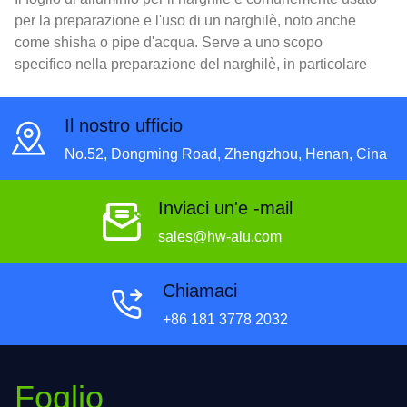
per la preparazione e l'uso di un narghilè, noto anche
come shisha o pipe d'acqua. Serve a uno scopo
specifico nella preparazione del narghilè, in particolare
nel posizionamento e nella gestione del carbone e del
tabacco.
Il nostro ufficio
No.52, Dongming Road, Zhengzhou, Henan, Cina
Inviaci un'e -mail
sales@hw-alu.com
Chiamaci
+86 181 3778 2032
Foglio