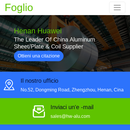
Foglio
Henan Huawei
The Leader Of China Aluminum
Sheet/Plate & Coil Supplier
Ottieni una citazione
Il nostro ufficio
No.52, Dongming Road, Zhengzhou, Henan, Cina
Inviaci un'e -mail
sales@hw-alu.com