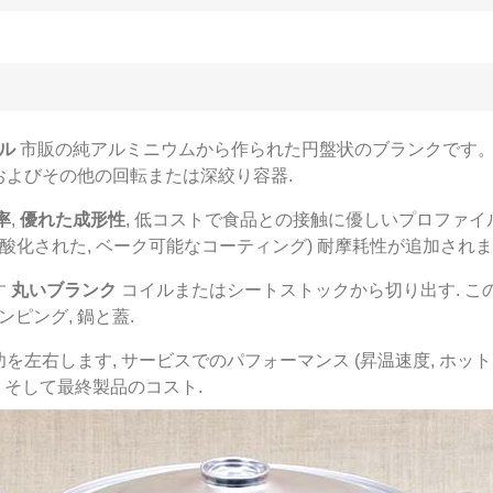
ル
市販の純アルミニウムから作られた円盤状のブランクです。 (AA
ンおよびその他の回転または深絞り容器.
率
,
優れた成形性
, 低コストで食品との接触に優しいプロファイル
酸化された, ベーク可能なコーティング) 耐摩耗性が追加されま
す
丸いブランク
コイルまたはシートストックから切り出す. こ
ピング, 鍋と蓋.
左右します, サービスでのパフォーマンス (昇温速度, ホット
, そして最終製品のコスト.