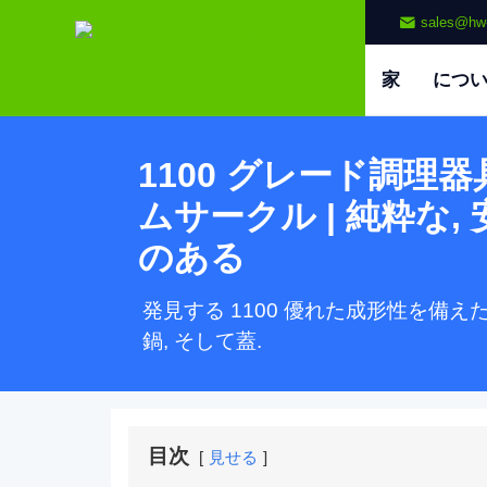
sales@hw
家
につ
1100 グレード調理
ムサークル | 純粋な, 
のある
発見する 1100 優れた成形性を備
鍋, そして蓋.
目次
見せる