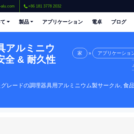
-alu.com
+86 181 3778 2032
いて
製品
アプリケーション
電卓
ブログ
器具アルミニウ
家
»
アプリケーショ
安全 & 耐久性
えたグレードの調理器具用アルミニウム製サークル, 食品