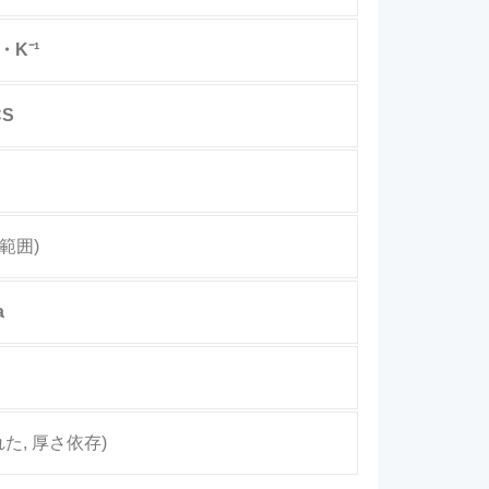
・K⁻¹
CS
範囲)
a
た, 厚さ依存)