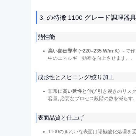
3. の特徴 1100 グレード調
熱性能
高い熱伝導率 (~220–235 W/m·K)
～で作
中のエネルギー効率を向上させます。.
成形性とスピニング/絞り加工
非常に高い延性と伸び
引き裂きのリスク
容量, 必要なプロセス段階の数を減らす.
表面品質と仕上げ
1100のきれいな表面は陽極酸化処理を