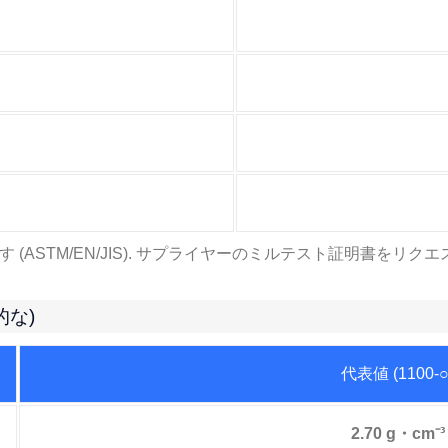
STM/EN/JIS). サプライヤーのミルテスト証明書をリクエスト
的な)
代表値 (1100-○
2.70 g・cm⁻³