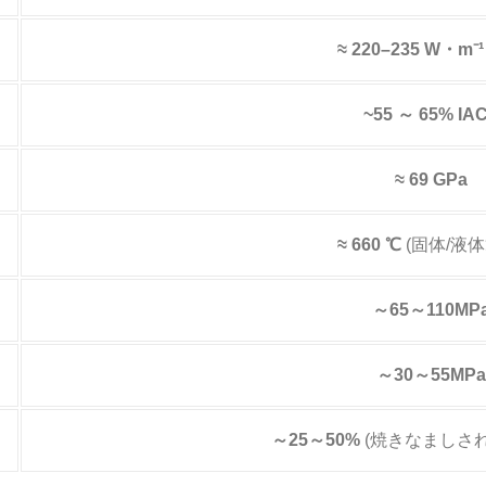
≈ 220–235 W・m⁻¹
~55 ～ 65% IA
≈ 69 GPa
≈ 660 ℃
(固体/液体
～65～110MP
～30～55MPa
～25～50%
(焼きなましされ