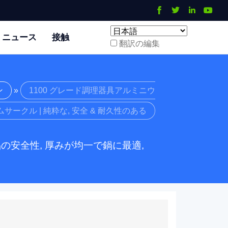
ニュース
接触
翻訳の編集
ン
»
1100 グレード調理器具アルミニウ
ムサークル | 純粋な, 安全 & 耐久性のある
の安全性, 厚みが均一で鍋に最適,