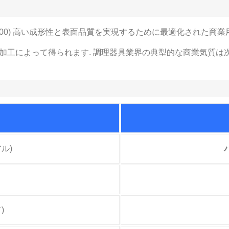
 1100) 高い成形性と表面品質を実現するために最適化された商
間加工によって得られます. 調理器具業界の典型的な商業気質は
ル)
バ
)