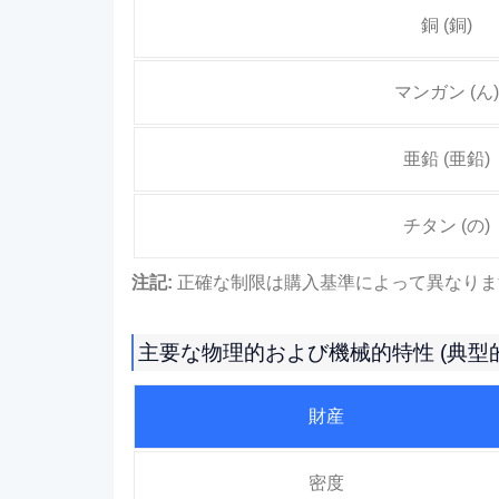
銅 (銅)
マンガン (ん)
亜鉛 (亜鉛)
チタン (の)
注記:
正確な制限は購入基準によって異なります (A
主要な物理的および機械的特性 (典型
財産
密度