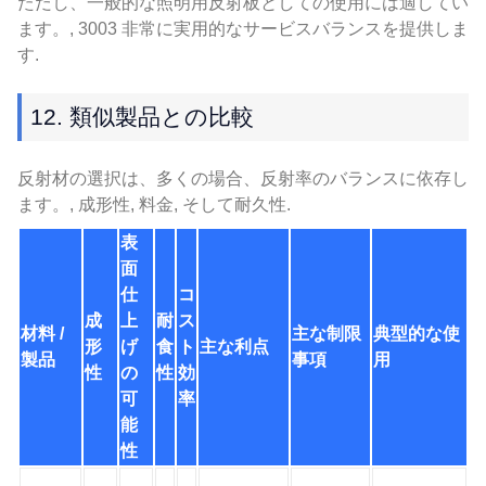
ただし、一般的な照明用反射板としての使用には適してい
ます。, 3003 非常に実用的なサービスバランスを提供しま
す.
12. 類似製品との比較
反射材の選択は、多くの場合、反射率のバランスに依存し
ます。, 成形性, 料金, そして耐久性.
表
面
仕
コ
成
上
耐
ス
材料 /
主な制限
典型的な使
形
げ
食
ト
主な利点
製品
事項
用
性
の
性
効
可
率
能
性