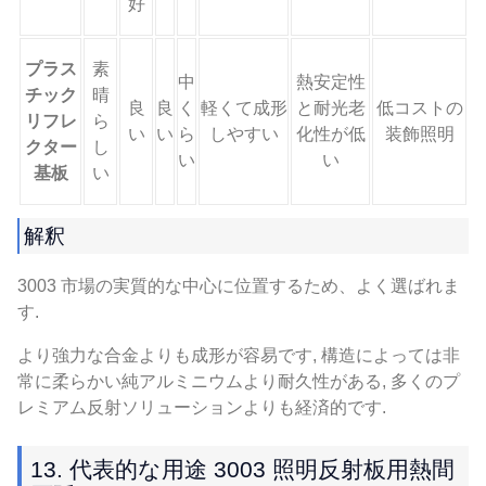
好
プラス
素
中
熱安定性
チック
晴
良
良
く
軽くて成形
と耐光老
低コストの
リフレ
ら
い
い
ら
しやすい
化性が低
装飾照明
クター
し
い
い
基板
い
解釈
3003 市場の実質的な中心に位置するため、よく選ばれま
す.
より強力な合金よりも成形が容易です, 構造によっては非
常に柔らかい純アルミニウムより耐久性がある, 多くのプ
レミアム反射ソリューションよりも経済的です.
13. 代表的な用途 3003 照明反射板用熱間