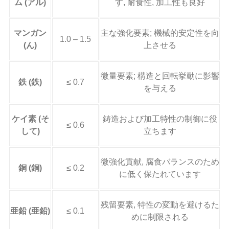
ム (アル)
す, 耐食性, 加工性も良好
マンガン
主な強化要素; 機械的安定性を向
1.0 – 1.5
(ん)
上させる
微量要素; 構造と回転挙動に影響
鉄 (鉄)
≤ 0.7
を与える
ケイ素 (そ
鋳造および加工特性の制御に役
≤ 0.6
して)
立ちます
微強化貢献, 腐食バランスのため
銅 (銅)
≤ 0.2
に低く保たれています
残留要素, 特性の変動を避けるた
亜鉛 (亜鉛)
≤ 0.1
めに制限される