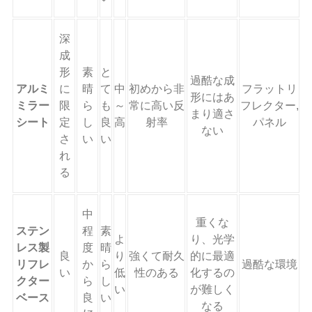
深
成
形
素
と
過酷な成
アルミ
に
晴
て
中
初めから非
フラットリ
形にはあ
ミラー
限
ら
も
～
常に高い反
フレクター,
まり適さ
シート
定
し
良
高
射率
パネル
ない
さ
い
い
れ
る
中
重くな
ステン
程
素
よ
り、光学
レス製
度
晴
良
り
強くて耐久
的に最適
リフレ
か
ら
過酷な環境
い
低
性のある
化するの
クター
ら
し
い
が難しく
ベース
良
い
なる