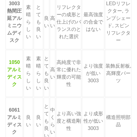
3003
LEDリフレ
素
と
リフレクタ
熱間圧
クター, ラ
晴
て
ーの成形と
最高強度
延アル
良
高
ンプシェー
ら
も
仕上げのバ
の合金で
ミニウ
い
い
ド, スピン
し
良
ランスのと
はない
ムディ
リフレクタ
い
い
れた選択
スク
ー
素
素
と
1050
高純度で非
晴
晴
て
より強度
装飾反射板,
アルミ
高
常に優れた
ら
ら
も
が低い
高輝度パー
ディス
い
輝度の可能
し
し
良
3003
ツ
ク
性
い
い
い
と
6061
中
て
より高い強
より成形
アルミ
良
良
く
構造照明部
も
度と構造剛
性が低い
ディス
い
い
ら
品
良
性
3003
ク
い
い