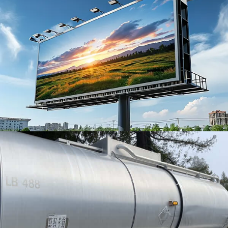
アルミニウム 5083 圧力タンク用
この記事では、基本的な概念を詳しく調べてくださ
い, 材料特性, 設計と製造プロセス, アプリケーション,
および使用の比較の利点 5083 圧力タンク用のアルミ
ニウム.
航空宇宙アルミニウム7055-T7751
技術の進歩の最前線で, 航空宇宙アルミニウム7055-
T7751は、航空機の設計のゲームチェンジャーです.
その高強度と重量の比率は、構造の完全性を損なうこ