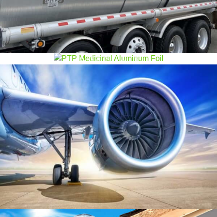
となく体重を減らすことを求めているメーカーにとっ
PTP薬用アルミ箔
て最大の選択肢となります.
PTP薬用アルミ箔の構造: 保護層 (OP), 外側の印刷層,
アルミ箔基板 (アル) (ファーウェイ製品), 内側の印刷
層, 接着剤 (VC), 等.
管状採光装置
管状採光装置 (TDD) 従来の窓や天窓が現実的ではな
い室内空間に自然光を取り入れるように設計された革
新的な建築ソリューションです。.