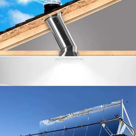
太陽光用反射アルミシート
ソーラー用反射アルミニウムシートは、より多くの太
陽光をソーラーパネルに当てることで太陽エネルギー
効率を高める上で重要な役割を果たします。. この記
事では、これらのシートが太陽光効率をどのように向
上させるかを検討します。, 種類, 仕様, 特徴, と利点,
また、その使用に関する一般的な通説や誤解にも対処
します.
シーリング用のアルミホイル
この記事では、利点について説明します, アプリケー
ション, 種類, 適切な使用, ヒント, 制限, 代替案, シーリ
ングのためのアルミニウムホイルに関連する安全性の