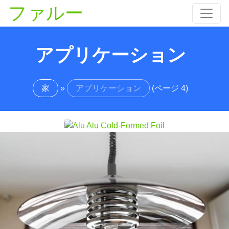
屋内照明の使用のためのアルミニウム
ファルー
屋内照明の使用については、アルミニウムを探索しま
アプリケーション
す: その軽量を発見してください, 耐食性, そして、現
Alu Alu Cold Formed Foil
代の照明器具に最適な熱伝導特性, LEDハウジング, と
装飾的なデザイン.
Alu Alu Cold-formed Foilは、多層複合アルミニウム箔
家
»
アプリケーション
(ページ 4)
材料です, 通常、アルミニウム層で構成されています
(アル), ナイロン (
NY
) および塩化ポリビニル (PVC),
NY25/AL45/PVC60またはNY25/AL60/PVC60構造な
ど, の総厚 140-160 ミクロン, コールドスタンピング
用に特別に設計されています.
食品包装用のアルミホイル
食品包装用のアルミホイル, 食品の品質を維持し、貯
蔵寿命を延ばすプロパティの組み合わせを提供する.