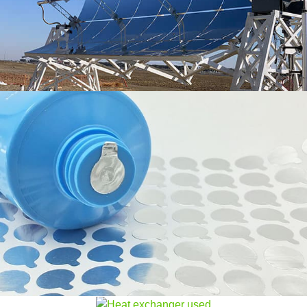
考慮事項.
紙巻きタバコ用アルミ箔の微圧延工程に
影響を与える要因
タバコ用アルミ箔を巻く工程, 圧延機の作業ロールの
フィンストックアルミホイル
粗さと凸性のプロセスパラメータは、アルミ箔製品の
品質に影響を与える決定的な要素です
フィンストックアルミ箔はエアコンなどに広く使われ
ている金属素材です。, ラジエーター, セントラルエア
コンなどの分野. 放熱効率を向上させ、熱伝達性能を