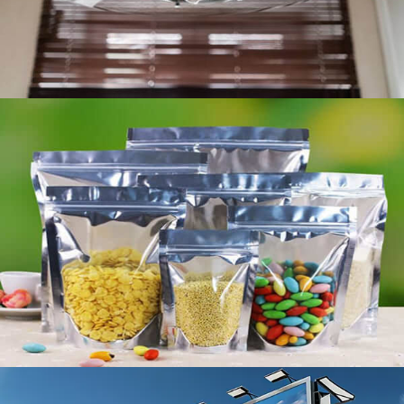
広告用のアルミニウムシート
広告用のアルミニウムシートは、耐久性の優れた組み
合わせを提供します, 美的魅力, そして多用途性. 彼ら
の高い反射率, 天候に対する抵抗, そして、さまざまな
形に形成される能力は、それらを屋内と屋外の両方の
アプリケーションに理想的にします.