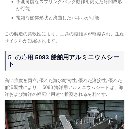
予測可能なスプリングバック動作を備えた冷間成形
が可能
複雑な船体形状と湾曲したパネルが可能
この製造の柔軟性により、工具の複雑さが軽減され、生産
サイクルが短縮されます。.
5. の応用
5083 船舶用アルミニウムシー
ト
高い強度を両立, 優れた海水耐食性, 優れた溶接性, 優れた
低温靱性により、 5083 海洋用アルミニウムシートは、海
洋および海洋の幅広い用途で推奨される材料です.