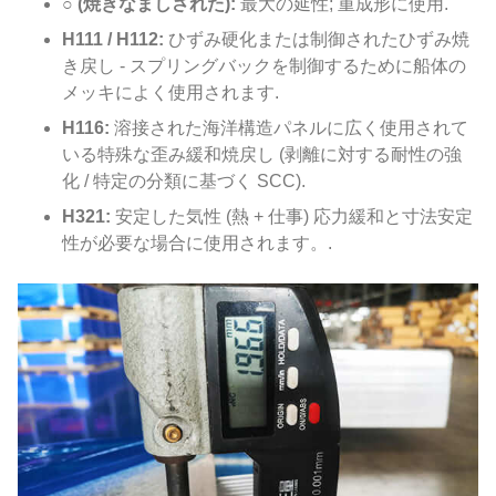
○ (焼きなましされた):
最大の延性; 重成形に使用.
H111 / H112:
ひずみ硬化または制御されたひずみ焼
き戻し - スプリングバックを制御するために船体の
メッキによく使用されます.
H116:
溶接された海洋構造パネルに広く使用されて
いる特殊な歪み緩和焼戻し (剥離に対する耐性の強
化 / 特定の分類に基づく SCC).
H321:
安定した気性 (熱 + 仕事) 応力緩和と寸法安定
性が必要な場合に使用されます。.