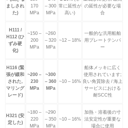
ましされ
170
– 300
常に延性が
の延性が必要な場
た)
MPa
MPa
高い)
合
H111 /
~150 –
~260
一般的な汎用船舶
H112 (ひ
200
– 320
~12 – 18%
用プレートテンパ
ずみ硬
MPa
MPa
ー
化)
H116 (緊
船体メッキに広く
張が緩和
~200 –
~300
使用されています;
された,
230
– 360
~10 – 16%
良い角質除去 / 海上
マリング
MPa
MPa
サービスにおける
レード)
耐SCC性
~180 –
~290
加熱・溶着後の寸
H321 (安
220
– 350
~10 – 16%
法安定性が重要な
定した)
MPa
MPa
場合に使用