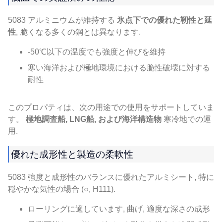
5083 アルミニウムが維持する
氷点下での優れた靭性と延
性
, 脆くなる多くの鋼とは異なります.
-50℃以下の温度でも強度と伸びを維持
寒い海洋および極地環境における脆性破壊に対する
耐性
このプロパティは、次の用途での使用をサポートしていま
す。
極地調査船, LNG船, および海洋構造物
寒冷地での運
用.
優れた成形性と製造の柔軟性
5083 強度と成形性のバランスに優れたアルミシート, 特に
穏やかな気性の場合 (○, H111).
ローリングに適しています, 曲げ, 適度な深さの成形