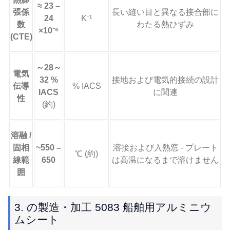
≈ 23 –
張係
長い縫い目と異なる接合部に
24
K⁻¹
数
わたる熱ひずみ
×10⁻⁶
(CTE)
～28～
電気
32 %
接地および電気的接続の設計
伝導
% IACS
IACS
に関連
性
(約)
溶融 /
固相
~550 –
溶接および入熱窓 - プレート
℃ (約)
線範
650
は高温になるまで溶けません
囲
3. の製造・加工 5083 船舶用アルミニウ
ムシート