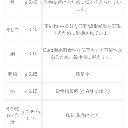
鉄
≤ 0.40
合物を避けるために低く抑えられてい
ます。
不純物 — 良好な圧延/成形挙動を実現
そして
≤ 0.40
するために制御されています
Cuは海水耐食性を低下させる可能性が
銅
≤ 0.10
あるため、最小限に抑えます。
亜鉛
≤ 0.25
残留物
の
≤ 0.15
穀物精製所 (存在する場合)
その他
≤ 0.05 / ≤
各 / 合
残差, 制御された
0.15
計