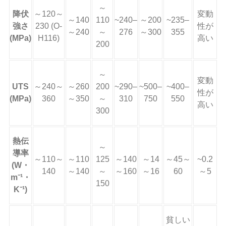
～
降伏
～120～
変動
～140
110
~240–
～200
~235–
強さ
230 (O-
性が
～240
～
276
～300
355
(MPa)
H116)
高い
200
～
変動
UTS
～240～
～260
200
~290–
~500–
~400–
性が
(MPa)
360
～350
～
310
750
550
高い
300
熱伝
～
導率
～110～
～110
125
～140
～14
～45～
~0.2
(W・
140
～140
～
～160
～16
60
～5
m⁻¹・
150
K⁻¹)
貧しい