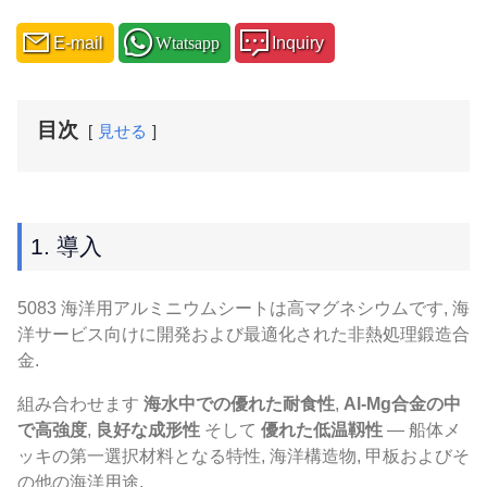
E-mail
Wtatsapp
Inquiry
目次
見せる
1. 導入
5083 海洋用アルミニウムシートは高マグネシウムです, 海
洋サービス向けに開発および最適化された非熱処理鍛造合
金.
組み合わせます
海水中での優れた耐食性
,
Al-Mg合金の中
で高強度
,
良好な成形性
そして
優れた低温靱性
— 船体メ
ッキの第一選択材料となる特性, 海洋構造物, 甲板およびそ
の他の海洋用途.