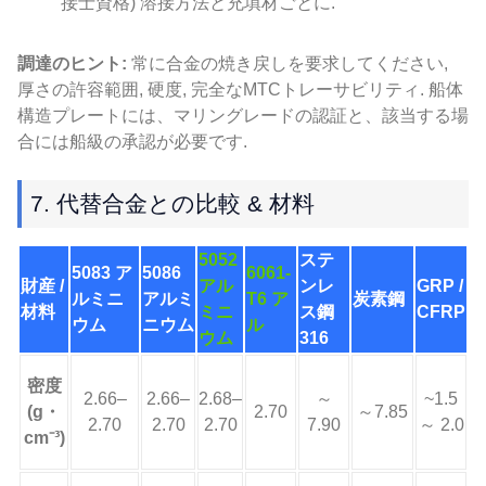
接士資格) 溶接方法と充填材ごとに.
調達のヒント:
常に合金の焼き戻しを要求してください,
厚さの許容範囲, 硬度, 完全なMTCトレーサビリティ. 船体
構造プレートには、マリングレードの認証と、該当する場
合には船級の承認が必要です.
7. 代替合金との比較 & 材料
5052
ステ
5083 ア
5086
6061-
財産 /
アル
ンレ
GRP /
ルミニ
アルミ
T6 ア
炭素鋼
材料
ミニ
ス鋼
CFRP
ウム
ニウム
ル
ウム
316
密度
2.66–
2.66–
2.68–
～
~1.5
(g・
2.70
～7.85
2.70
2.70
2.70
7.90
～ 2.0
cm⁻³)