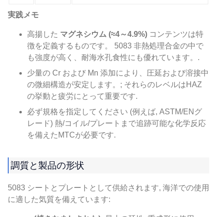
実践メモ
高揚した
マグネシウム (≈4～4.9%)
コンテンツは特
徴を定義するものです。 5083 非熱処理合金の中で
も強度が高く、耐海水孔食性にも優れています。.
少量の Cr および Mn 添加により、圧延および溶接中
の微細構造が安定します。; それらのレベルはHAZ
の挙動と疲労にとって重要です.
必ず規格を指定してください (例えば, ASTM/ENグ
レード) 熱/コイル/プレートまで追跡可能な化学反応
を備えたMTCが必要です.
調質と製品の形状
5083 シートとプレートとして供給されます, 海洋での使用
に適した気質を備えています: