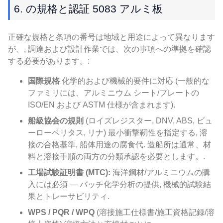
6. の規格と認証 5083 アルミ板
正確な規格と条項の番号は地域と用途によって異なります
が、, 調達および設計作業では、次の事項への準拠を確認
する必要があります。:
国際規格
化学的および機械的要件に対応 (一般的な
ファミリには、アルミニウム シート/プレートの
ISO/EN および ASTM 仕様が含まれます).
船級協会の規則
(ロイズレジスター, DNV, ABS, ビュ
ーローベリタス, リナ) 最小衝撃靭性を指定する, 溶
接の合格基準, 船体用途の腐食代. 造船所は通常、材
料と溶接手順の両方の分類承認を必要とします。.
工場試験証明書 (MTC):
海洋鋼材/アルミニウムの購
入には必須 — バッチ化学分析の提供, 機械的試験結
果とトレーサビリティ.
WPS / PQR / WPQ
(溶接施工仕様書/施工資格記録/溶