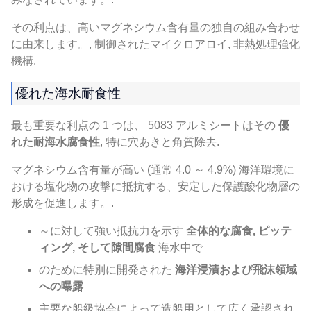
その利点は、高いマグネシウム含有量の独自の組み合わせ
に由来します。, 制御されたマイクロアロイ, 非熱処理強化
機構.
優れた海水耐食性
最も重要な利点の 1 つは、 5083 アルミシートはその
優
れた耐海水腐食性
, 特に穴あきと角質除去.
マグネシウム含有量が高い (通常 4.0 ～ 4.9%) 海洋環境に
おける塩化物の攻撃に抵抗する、安定した保護酸化物層の
形成を促進します。.
～に対して強い抵抗力を示す
全体的な腐食, ピッテ
ィング, そして隙間腐食
海水中で
のために特別に開発された
海洋浸漬および飛沫領域
への曝露
主要な船級協会によって造船用として広く承認され