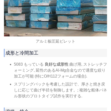
アルミ板圧延ビレット
成形と冷間加工
5083 もっている
良好な成形性
曲げ用, ストレッチフ
ォーミング, 延性のあるAl-Mg合金なので適度な絞り
加工が可能 (特にO/H112フォームの場合).
スプリングバックを考慮した設計で、厚さと焼き戻
しに応じて曲げ半径を制御します。; 複雑な船体パネ
ル形状のプロトタイプ試作を実行する.