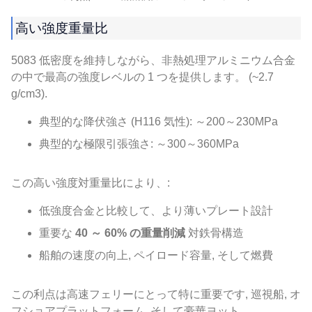
高い強度重量比
5083 低密度を維持しながら、非熱処理アルミニウム合金
の中で最高の強度レベルの 1 つを提供します。 (~2.7
g/cm3).
典型的な降伏強さ (H116 気性): ～200～230MPa
典型的な極限引張強さ: ～300～360MPa
この高い強度対重量比により、:
低強度合金と比較して、より薄いプレート設計
重要な
40 ～ 60% の重量削減
対鉄骨構造
船舶の速度の向上, ペイロード容量, そして燃費
この利点は高速フェリーにとって特に重要です, 巡視船, オ
フショアプラットフォーム, そして豪華ヨット.