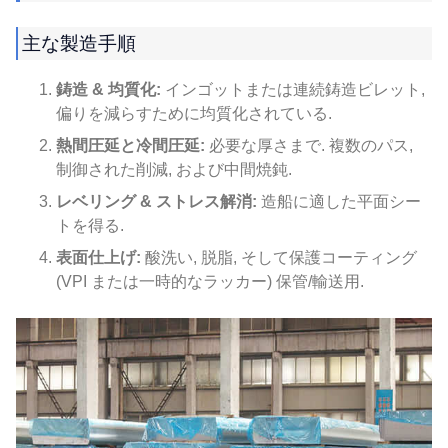
主な製造手順
鋳造 & 均質化:
インゴットまたは連続鋳造ビレット,
偏りを減らすために均質化されている.
熱間圧延と冷間圧延:
必要な厚さまで. 複数のパス,
制御された削減, および中間焼鈍.
レベリング & ストレス解消:
造船に適した平面シー
トを得る.
表面仕上げ:
酸洗い, 脱脂, そして保護コーティング
(VPI または一時的なラッカー) 保管/輸送用.