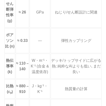
せん
断弾
≈ 26
GPa
ねじり/せん断設計に関連
性率
(g)
ポア
ソン
≈ 0.33
—
弾性カップリング
比 (n)
熱伝
W・m⁻¹・
デッキ/トップサイドに広がる
≈ 110 –
導率
K⁻¹ (合金 &
熱; 純粋なAlよりも低い, まだ
140
(k)
温度依存)
良い
比熱
≈ 880 –
J・kg⁻¹・
熱質量の計算
(cₚ)
910
K⁻¹
熱膨