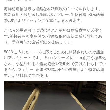
海洋構造物は最も過酷な材料環境の 1 つで動作します。:
乾湿両用の繰り返し暴露, 塩スプレー, 生物付着, 機械的衝
撃, 波およびドッキング荷重による反復応力.
これらの用途向けに選択された材料は耐腐食性が必要で
す, 溶接後も強度を保つ, 複雑な船体形状に成形可能であ
り、予測可能な疲労挙動を提供します.
5083 こうしたニーズに応えるために開発されたのが船舶
用アルミシートです。: 5xxxシリーズ (al – mg) 広く標準化
され、小型船舶用の船級協会や造船所で受け入れられてい
る合金, フェリー, 高速巡視船, 沖合の表層および特定の海
中および極低温での使用.