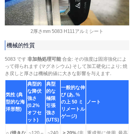
2厚さmm 5083 H111アルミシート
機械的性質
5083 です
非加熱処理可能
合金: その強度は固溶強化によ
って得られます (マグネシウム) そして加工硬化により; 焼
き戻しと厚さは機械的値に大きな影響を与えます.
典型的
典型
一般的な伸
な降伏
的な
気性 (典
び (あ, %
強さ
極限
型的な海
の上 50 ミ
ノート
(0.2%
引張
洋形態)
リメートル
オフセ
強さ
ゲージ)
ット)
(UTS)
○ (焼きな
~120 –
~240
≥ 20%
(非
重成形に使用, 最高