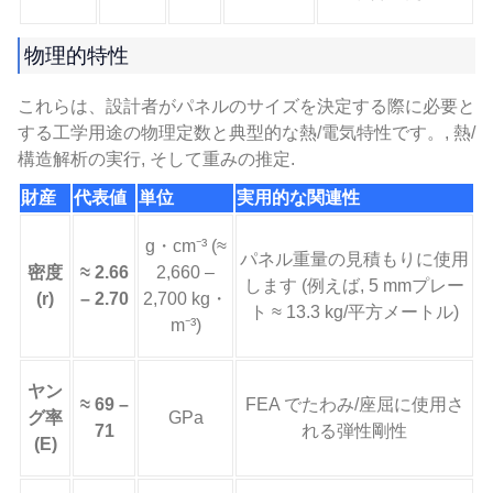
物理的特性
これらは、設計者がパネルのサイズを決定する際に必要と
する工学用途の物理定数と典型的な熱/電気特性です。, 熱/
構造解析の実行, そして重みの推定.
財産
代表値
単位
実用的な関連性
g・cm⁻³ (≈
パネル重量の見積もりに使用
密度
≈ 2.66
2,660 –
します (例えば, 5 mmプレー
(r)
– 2.70
2,700 kg・
ト ≈ 13.3 kg/平方メートル)
m⁻³)
ヤン
≈ 69 –
FEA でたわみ/座屈に使用さ
グ率
GPa
71
れる弾性剛性
(E)