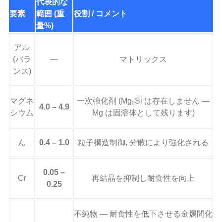
代表的な
要素
範囲 (重
役割 / コメント
量%)
アル
(バラ
—
マトリックス
ンス)
マグネ
一次強化剤 (Mg₂Si は存在しません —
4.0 – 4.9
シウム
Mg は固溶体として残ります)
ん
0.4 – 1.0
粒子構造制御, 分散により強化される
0.05 –
Cr
再結晶を抑制し耐食性を向上
0.25
不純物 — 耐食性を低下させる金属間化