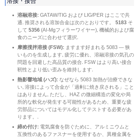
溶接・接合
溶融溶接:
GATAW/TIG および LIG/PER はここで共
通. 推奨される溶加合金は次のとおりです。
5183
そ
して
5356
(Al-Mgフィラーワイヤー), 機械的および腐
食のニーズに合わせて選択.
摩擦撹拌溶接 (FSW):
ますます好まれる 5083 — 狭
いものを生成します, 疲労に優れ、溶融溶接の気孔の
問題を回避した高品質の接合. FSW はより高い接合
靭性とより低い歪みを維持します.
熱影響地域 (ハズ):
なぜなら 5083 加熱が治療できな
い, 溶接によって合金が「過剰に焼き戻される」こと
はありません, ただし、HAZ の微細構造の変化や局
所的な軟化が発生する可能性があるため、重要な疲
労部品についてはモデル化してテストする必要があ
ります。.
締め付け:
電気腐食を防ぐために、アルミニウムと
互換性のあるファスナーを使用するか、異種金属を