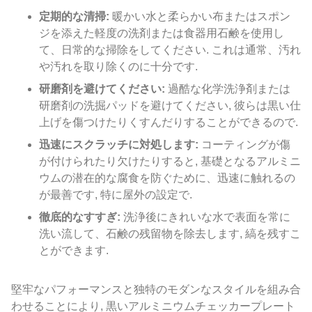
定期的な清掃:
暖かい水と柔らかい布またはスポン
ジを添えた軽度の洗剤または食器用石鹸を使用し
て、日常的な掃除をしてください. これは通常、汚れ
や汚れを取り除くのに十分です.
研磨剤を避けてください:
過酷な化学洗浄剤または
研磨剤の洗掘パッドを避けてください, 彼らは黒い仕
上げを傷つけたりくすんだりすることができるので.
迅速にスクラッチに対処します:
コーティングが傷
が付けられたり欠けたりすると, 基礎となるアルミニ
ウムの潜在的な腐食を防ぐために、迅速に触れるの
が最善です, 特に屋外の設定で.
徹底的なすすぎ:
洗浄後にきれいな水で表面を常に
洗い流して、石鹸の残留物を除去します, 縞を残すこ
とができます.
堅牢なパフォーマンスと独特のモダンなスタイルを組み合
わせることにより, 黒いアルミニウムチェッカープレート