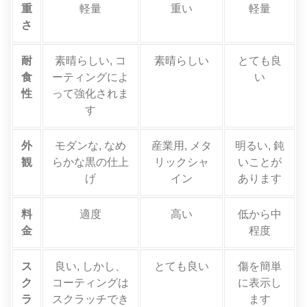
重
軽量
重い
軽量
さ
耐
素晴らしい, コ
素晴らしい
とても良
食
ーティングによ
い
性
って強化されま
す
外
モダンな, なめ
産業用, メタ
明るい, 鈍
観
らかな黒の仕上
リックシャ
いことが
げ
イン
あります
料
適度
高い
低から中
金
程度
ス
良い, しかし、
とても良い
傷を簡単
ク
コーティングは
に表示し
ラ
スクラッチでき
ます