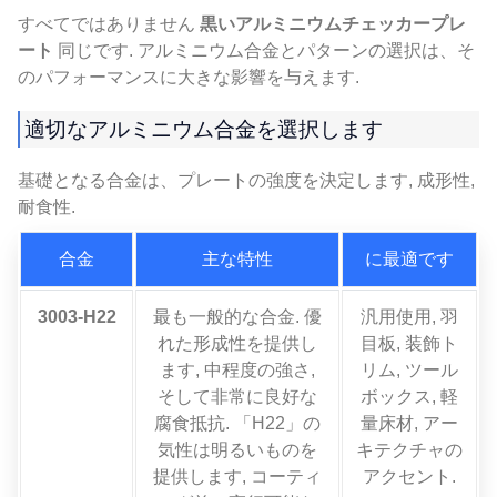
すべてではありません
黒いアルミニウムチェッカープレ
ート
同じです. アルミニウム合金とパターンの選択は、そ
のパフォーマンスに大きな影響を与えます.
適切なアルミニウム合金を選択します
基礎となる合金は、プレートの強度を決定します, 成形性,
耐食性.
合金
主な特性
に最適です
3003-H22
最も一般的な合金. 優
汎用使用, 羽
れた形成性を提供し
目板, 装飾ト
ます, 中程度の強さ,
リム, ツール
そして非常に良好な
ボックス, 軽
腐食抵抗. 「H22」の
量床材, アー
気性は明るいものを
キテクチャの
提供します, コーティ
アクセント.