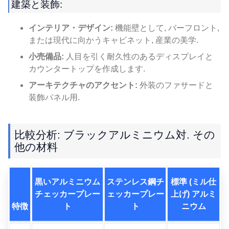
建築と装飾:
インテリア・デザイン:
機能壁として, バーフロント,
または現代に向かうキャビネット, 産業の美学.
小売備品:
人目を引く耐久性のあるディスプレイと
カウンタートップを作成します.
アーキテクチャのアクセント:
外装のファサードと
装飾パネル用.
比較分析: ブラックアルミニウム対. その
他の材料
黒いアルミニウム
ステンレス鋼チ
標準 (ミル仕
チェッカープレー
ェッカープレー
上げ) アルミ
特徴
ト
ト
ニウム