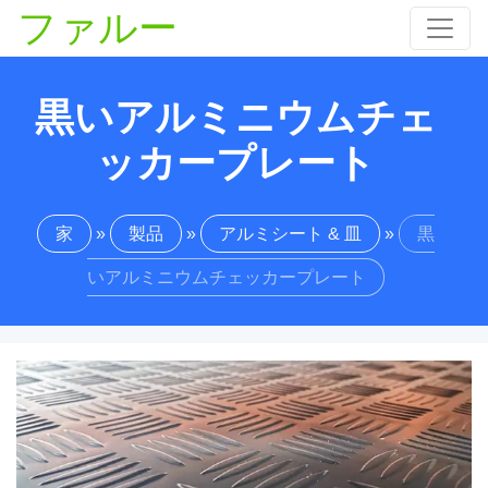
ファルー
黒いアルミニウムチェ
ッカープレート
家
»
製品
»
アルミシート & 皿
»
黒
いアルミニウムチェッカープレート