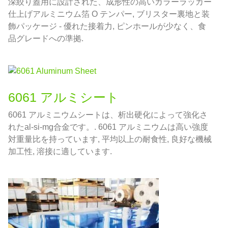
深絞り蓋用に設計された、成形性の高いカラーラッカー
仕上げアルミニウム箔 O テンパー, ブリスター裏地と装
飾パッケージ - 優れた接着力, ピンホールが少なく、食
品グレードへの準拠.
6061 アルミシート
6061 アルミニウムシートは、析出硬化によって強化さ
れたal-si-mg合金です。. 6061 アルミニウムは高い強度
対重量比を持っています, 平均以上の耐食性, 良好な機械
加工性, 溶接に適しています.