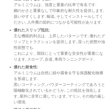
アルミニウムは、強度と重量の比率で有名です.
鋼のかさと重量なしで印象的な耐久性を提供します,
扱いやすくします, 輸送, そしてインストールしてく
ださい, 人件費の節約につながる可能性があります.
優れたスリップ抵抗:
主な機能的利点は、上昇したパターンです, 優れたグ
リップとトラクションを提供します, 湿った状態や油
性状態でも.
これにより、階段にとって重要な安全性が重要にな
ります, スロープ, 歩道, 車両ランニングボード.
優れた耐食性:
アルミニウムは自然に錆や腐食を守る保護酸化物層
を形成します.
黒いコーティング, パウダーコーティングであろうと
陽極酸化されているかどうか, この抵抗を強化しま
す, 屋外に非常に適しています, マリン, その他の厳し
い環境.