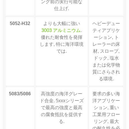
ング前の実行可能な
仕上げ.
5052-H32
よりも大幅に強い
ヘビーデュー
3003 アルミニウム
.
ティアプリケ
優れた耐食性を発揮
ーション, ト
します, 特に海洋環境
レーラーの床
では.
材, スロープ,
ドック, 塩水
または化学物
質にさらされ
る環境.
5083/5086
高強度の海洋グレー
要求の多い海
ド合金. 5xxxシリーズ
洋アプリケー
で最高の強度と最高
ション, 重い
の腐食抵抗を提供す
工業用フロー
る.
リング, 最大
の耐久性を必