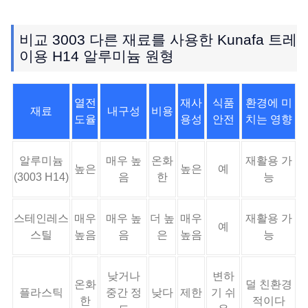
비교 3003 다른 재료를 사용한 Kunafa 트레
이용 H14 알루미늄 원형
열전
재사
식품
환경에 미
재료
내구성
비용
도율
용성
안전
치는 영향
알루미늄
매우 높
온화
재활용 가
높은
높은
예
(3003 H14)
음
한
능
스테인레스
매우
매우 높
더 높
매우
재활용 가
예
스틸
높음
음
은
높음
능
낮거나
변하
온화
덜 친환경
플라스틱
중간 정
낮다
제한
기 쉬
한
적이다