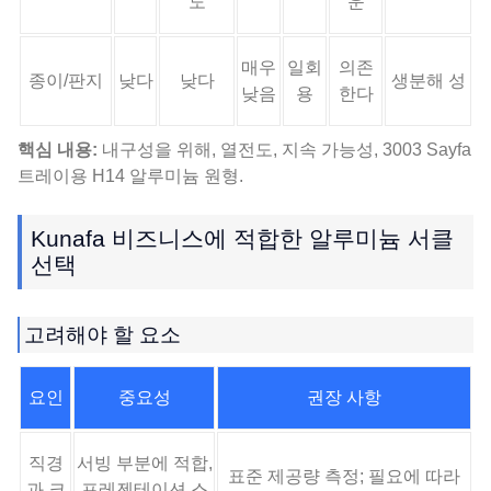
도
운
매우
일회
의존
종이/판지
낮다
낮다
생분해 성
낮음
용
한다
핵심 내용:
내구성을 위해, 열전도, 지속 가능성, 3003 Sayfa
트레이용 H14 알루미늄 원형.
Kunafa 비즈니스에 적합한 알루미늄 서클
선택
고려해야 할 요소
요인
중요성
권장 사항
직경
서빙 부분에 적합,
표준 제공량 측정; 필요에 따라
과 크
프레젠테이션 스