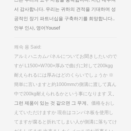
서 감사합니다. 우리는 귀하의 견적을 기대하며 성
공적인 장기 파트너십을 구축하기를 희망합니다..
안부 인사, 영어Yousef
쾌속 용 Said:
アルミハニカムパネルについてお聞きしたいので
すが L1500×W700×厚みで曲げに対して200kgg
耐えられるには厚みはどのくらいでしょうか ※
簡単に言いますと約1000mmの側溝に渡して真ん
中で200kg耐えられるかという事になります 又
、
그런 제품이 있는 것 같으면 그 무게、
価格をおし
えていただけますか 現在はコンパネ板を使用し
てますが腐ると折れてしまい人が側溝に落ちてけ