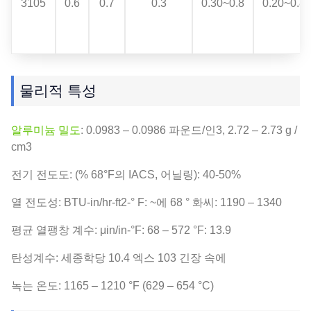
3105
0.6
0.7
0.3
0.30~0.8
0.20~0.8
물리적 특성
알루미늄 밀도
: 0.0983 – 0.0986 파운드/인3, 2.72 – 2.73 g /
cm3
전기 전도도: (% 68°F의 IACS, 어닐링): 40-50%
열 전도성: BTU-in/hr-ft2-° F: ~에 68 ° 화씨: 1190 – 1340
평균 열팽창 계수: μin/in-°F: 68 – 572 °F: 13.9
탄성계수: 세종학당 10.4 엑스 103 긴장 속에
녹는 온도: 1165 – 1210 °F (629 – 654 °C)