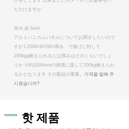
がをしてます 出来ましたらメールでお返事をい
ただけますか
쾌속 용 Said:
アルミハニカムパネルについてお聞きしたいので
すが L1500×W700×厚み で曲げに対して
200kgg耐えられるには厚みはどのくらいでしょ
うか ※約1000mmの側溝に渡して200kg耐えられ
るかとなります その製品の重量
、가격을 말해 주
시겠습니까?
핫 제품