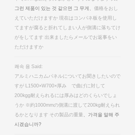
그런 제품이 있는 것 같으면 그 무게、
価格をおし
えていただけますか 現在はコンパネ板を使用し
てますが腐ると折れてしまい人が側溝に落ちてけ
がをしてます 出来ましたらメールでお返事をい
ただけますか
쾌속 용 Said:
アルミハニカムパネルについてお聞きしたいので
すが L1500×W700×厚み で曲げに対して
200kgg耐えられるには厚みはどのくらいでしょ
うか ※約1000mmの側溝に渡して200kg耐えられ
るかとなります その製品の重量
、가격을 말해 주
시겠습니까?