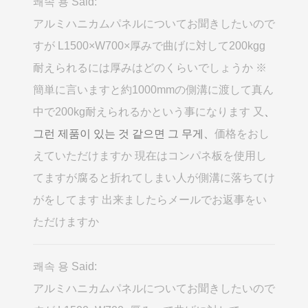
쾌속 용 Said:
アルミハニカムパネルについてお聞きしたいので
すが L1500×W700×厚みで曲げに対して200kgg
耐えられるには厚みはどのくらいでしょうか ※
簡単に言いますと約1000mmの側溝に渡して真ん
中で200kg耐えられるかという事になります 又
、
그런 제품이 있는 것 같으면 그 무게、
価格をおし
えていただけますか 現在はコンパネ板を使用し
てますが腐ると折れてしまい人が側溝に落ちてけ
がをしてます 出来ましたらメールでお返事をい
ただけますか
쾌속 용 Said:
アルミハニカムパネルについてお聞きしたいので