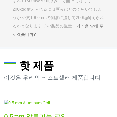
すが L1500×W700×厚み で曲げに対して
200kgg耐えられるには厚みはどのくらいでしょ
うか ※約1000mmの側溝に渡して200kg耐えられ
るかとなります その製品の重量
、가격을 말해 주
시겠습니까?
핫 제품
이것은 우리의 베스트셀러 제품입니다
0.5mm 알루미늄 코일