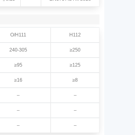
O/H111
H112
240-305
≥250
≥95
≥125
≥16
≥8
–
–
–
–
–
–