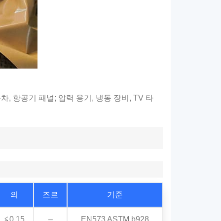
 항공기 패널; 압력 용기, 냉동 장비, TV 타
의
즈르
기준
≦0.15
–
EN573 ASTM b928