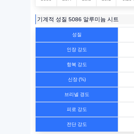
기계적 성질 5086 알루미늄 시트
성질
인장 강도
항복 강도
신장 (%)
브리넬 경도
피로 강도
전단 강도