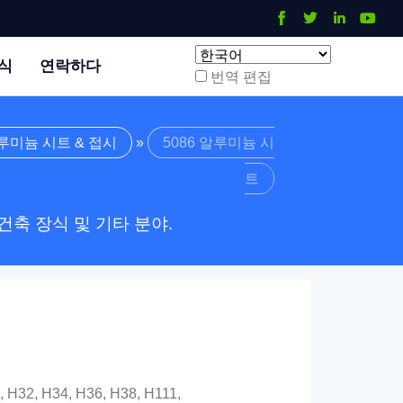
식
연락하다
번역 편집
루미늄 시트 & 접시
»
5086 알루미늄 시
트
 건축 장식 및 기타 분야.
H32, H34, H36, H38, H111,