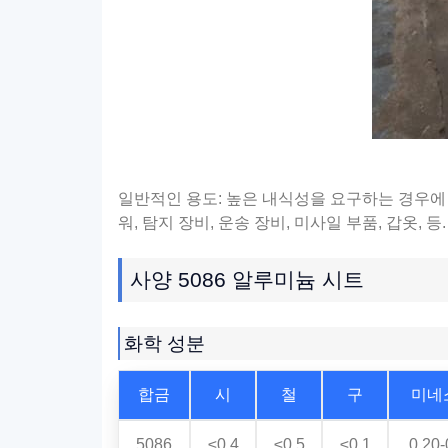
일반적인 용도: 높은 내식성을 요구하는 경우에 사
워, 탐지 장비, 운송 장비, 미사일 부품, 갑옷, 
사양 5086 알루미늄 시트
화학 성분
합금
시
철
구
미네
5086
≤0.4
≤0.5
≤0.1
0.20-