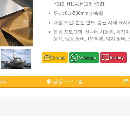
H112, H114, H116, H321
두께: 0.1-500mm 맞춤형.
배송 조건: 본선 인도, 증권 시세 표시
응용 프로그램: 선박에 사용됨, 용접이
용기, 냉동 장비, TV 타워, 탐지 장비, 
E-mail
Wtatsapp
Inquiry
장비
응용 프로그램