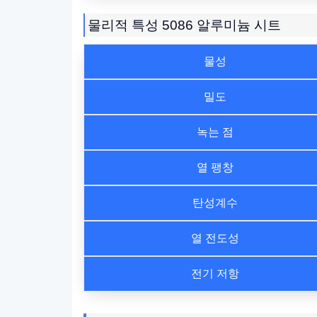
물리적 특성 5086 알루미늄 시트
물성
밀도
녹는 점
열 팽창
탄성계수
열 전도성
전기 저항