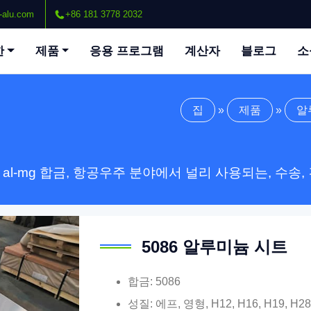
-alu.com
+86 181 3778 2032
한
제품
응용 프로그램
계산자
블로그
소
집
»
제품
»
알
al-mg 합금, 항공우주 분야에서 널리 사용되는, 수송,
5086 알루미늄 시트
합금: 5086
성질: 에프, 영형, H12, H16, H19, H28, 