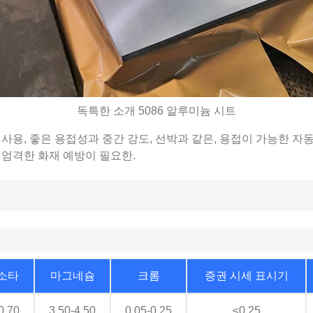
독특한 소개 5086 알루미늄 시트
용, 좋은 용접성과 중간 강도, 선박과 같은, 용접이 가능한 자동차,
등. 엄격한 화재 예방이 필요한.
소타
마그네슘
크롬
증권 시세 표시기
0.70
3.50-4.50
0.05-0.25
≤0.25