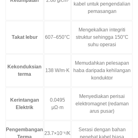
Ketumpatan
2.68 g/cm³
kabel untuk pengendalian
pemasangan
Mengekalkan integriti
Takat lebur
607–650°C
struktur sehingga 150°C
suhu operasi
Memudahkan pelesapan
Kekonduksian
138 W/m·K
haba daripada kehilangan
terma
konduktor
Menyediakan perisai
Kerintangan
0.0495
elektromagnet (redaman
Elektrik
μΩ·m
arus pusar)
Pengembangan
Serasi dengan bahan
23.7×10⁻⁶/K
Terma
penebat kabel biasa