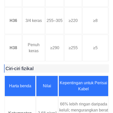
H36
3/4 keras
255–305
≥220
≥8
t
K
Penuh
H38
≥290
≥255
≥5
keras
m
Ciri-ciri fizikal
Kepentingan untuk Perisai
Harta benda
Nilai
Kabel
66% lebih ringan daripada
keluli; mengurangkan berat