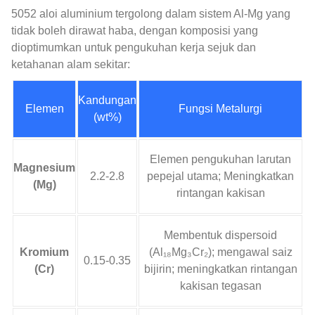
5052 aloi aluminium tergolong dalam sistem Al-Mg yang
tidak boleh dirawat haba, dengan komposisi yang
dioptimumkan untuk pengukuhan kerja sejuk dan
ketahanan alam sekitar:
Kandungan
Elemen
Fungsi Metalurgi
(wt%)
Elemen pengukuhan larutan
Magnesium
2.2-2.8
pepejal utama; Meningkatkan
(Mg)
rintangan kakisan
Membentuk dispersoid
Kromium
(Al₁₈Mg₃Cr₂); mengawal saiz
0.15-0.35
(Cr)
bijirin; meningkatkan rintangan
kakisan tegasan