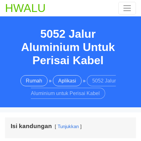
HWALU
5052 Jalur
Aluminium Untuk
Perisai Kabel
Rumah
»
Aplikasi
»
5052 Jalur
Aluminium untuk Perisai Kabel
Isi kandungan
Tunjukkan