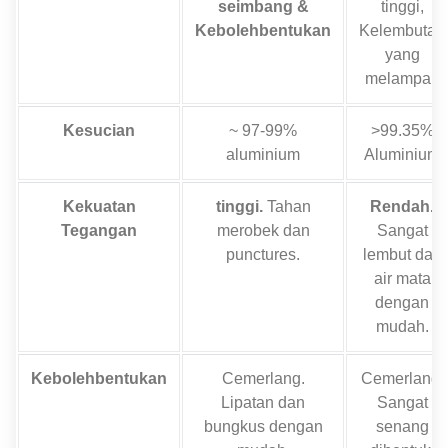
seimbang &
tinggi,
Kebolehbentukan
Kelembutan
yang
melampau
Kesucian
~ 97-99%
>99.35%
aluminium
Aluminium
Kekuatan
tinggi.
Tahan
Rendah.
Tegangan
merobek dan
Sangat
punctures.
lembut dan
air mata
dengan
mudah.
Kebolehbentukan
Cemerlang.
Cemerlang.
Lipatan dan
Sangat
bungkus dengan
senang