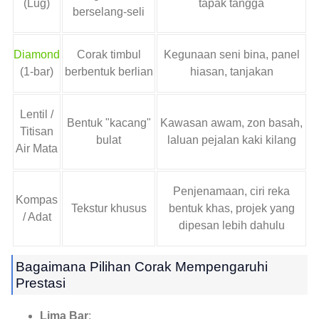
(Lug)
tapak tangga
berselang-seli
Diamond
Corak timbul
Kegunaan seni bina, panel
(1-bar)
berbentuk berlian
hiasan, tanjakan
Lentil /
Bentuk "kacang"
Kawasan awam, zon basah,
Titisan
bulat
laluan pejalan kaki kilang
Air Mata
Penjenamaan, ciri reka
Kompas
Tekstur khusus
bentuk khas, projek yang
/ Adat
dipesan lebih dahulu
Bagaimana Pilihan Corak Mempengaruhi
Prestasi
Lima Bar
: