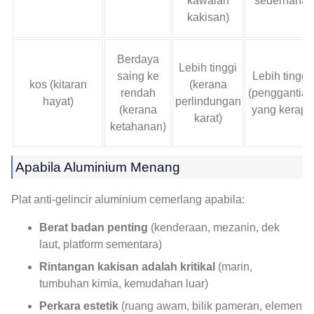
kawalan
sederhana
kakisan)
Berdaya
Lebih tinggi
saing ke
Lebih tinggi
kos (kitaran
(kerana
rendah
(penggantian
hayat)
perlindungan
(kerana
yang kerap)
karat)
ketahanan)
Apabila Aluminium Menang
Plat anti-gelincir aluminium cemerlang apabila:
Berat badan penting
(kenderaan, mezanin, dek
laut, platform sementara)
Rintangan kakisan adalah kritikal
(marin,
tumbuhan kimia, kemudahan luar)
Perkara estetik
(ruang awam, bilik pameran, elemen