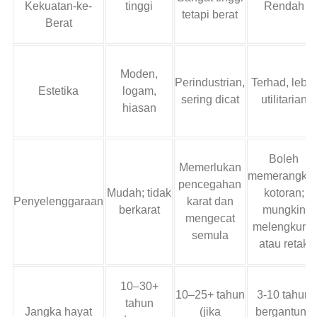
Kekuatan-ke-
tinggi
Rendah
tetapi berat
Berat
Moden,
Perindustrian,
Terhad, lebih
Estetika
logam,
sering dicat
utilitarian
hiasan
Boleh
Memerlukan
memerangka
pencegahan
Mudah; tidak
kotoran;
Penyelenggaraan
karat dan
berkarat
mungkin
mengecat
melengkung
semula
atau retak
10–30+
10–25+ tahun
3-10 tahun
tahun
Jangka hayat
(jika
bergantung