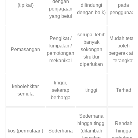
dengan
(tipikal)
dilindungi
pada
penjagaan
dengan baik)
penggunaan
yang betul
serupa; lebih
Pengikat /
Mudah tetapi
banyak
kimpalan /
boleh
Pemasangan
sokongan
pemotongan
bergerak ata
struktur
mekanikal
terangkat
diperlukan
tinggi,
kebolehkitar
sekerap
tinggi
Terhad
semula
berharga
Sederhana
hingga tinggi
Rendah
kos (permulaan)
Sederhana
(ditambah
hingga