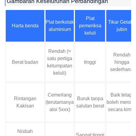
Gambaran Keseluruhan Perbandingan
Plat
Plat berkotak
Tikar Getah /
Harta benda
pemeriksa
aluminium
jubin
keluli
Rendah (≈
Rendah
satu pertiga
Berat badan
tinggi
hingga
ketumpatan
sederhana
keluli)
Cemerlang
Baik tetapi
Rintangan
Buruk tanpa
(terutamanya
boleh meroso
Kakisan
salutan berat
aloi 5xxx)
secara kimia
Nisbah
Sangat tinggi