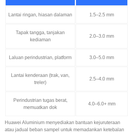
Lantai ringan, hiasan dalaman
1.5–2.5 mm
Tapak tangga, tanjakan
2.0–3.0 mm
kediaman
Laluan perindustrian, platform
3.0–5.0 mm
Lantai kenderaan (trak, van,
2.5–4.0 mm
treler)
Perindustrian tugas berat,
4.0–6.0+ mm
memuatkan dok
Huawei Aluminium menyediakan bantuan kejuruteraan
atau jadual beban sampel untuk memadankan ketebalan