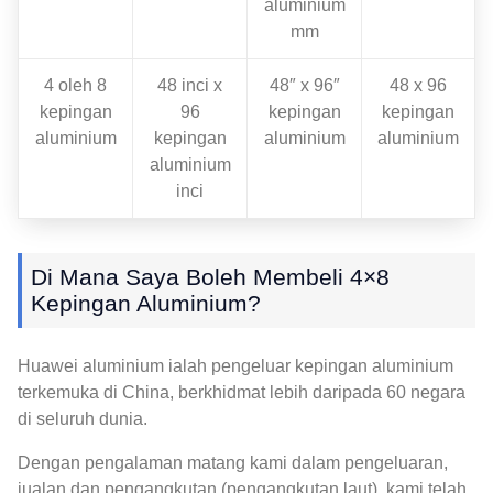
aluminium
mm
4 oleh 8
48 inci x
48″ x 96″
48 x 96
kepingan
96
kepingan
kepingan
aluminium
kepingan
aluminium
aluminium
aluminium
inci
Di Mana Saya Boleh Membeli 4×8
Kepingan Aluminium?
Huawei aluminium ialah pengeluar kepingan aluminium
terkemuka di China, berkhidmat lebih daripada 60 negara
di seluruh dunia.
Dengan pengalaman matang kami dalam pengeluaran,
jualan dan pengangkutan (pengangkutan laut), kami telah