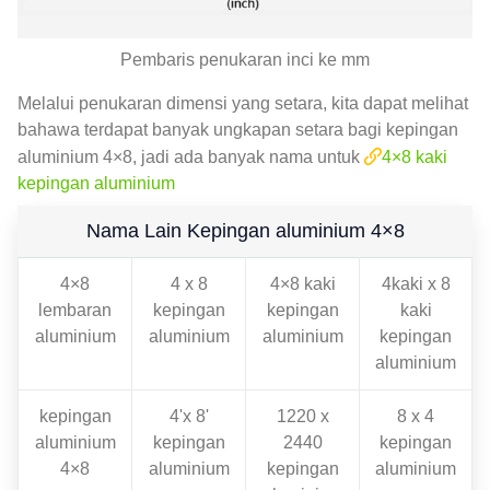
Pembaris penukaran inci ke mm
Melalui penukaran dimensi yang setara, kita dapat melihat
bahawa terdapat banyak ungkapan setara bagi kepingan
aluminium 4×8, jadi ada banyak nama untuk
4×8 kaki
kepingan aluminium
Nama Lain Kepingan aluminium 4×8
4×8
4 x 8
4×8 kaki
4kaki x 8
lembaran
kepingan
kepingan
kaki
aluminium
aluminium
aluminium
kepingan
aluminium
kepingan
4'x 8'
1220 x
8 x 4
aluminium
kepingan
2440
kepingan
4×8
aluminium
kepingan
aluminium