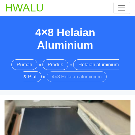
HWALU
4×8 Helaian
Aluminium
Rumah
»
Produk
»
Helaian aluminium
& Plat
»
4×8 Helaian aluminium