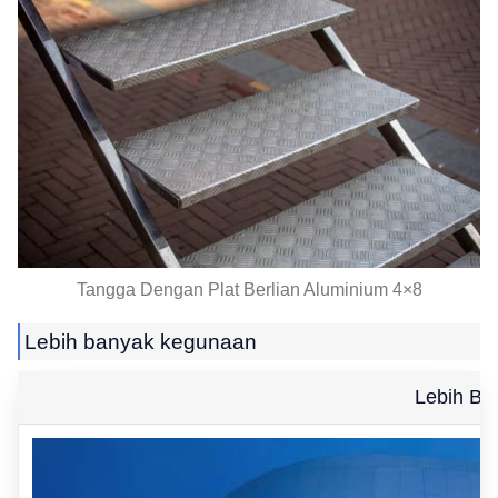
Tangga Dengan Plat Berlian Aluminium 4×8
Lebih banyak kegunaan
Lebih Ba