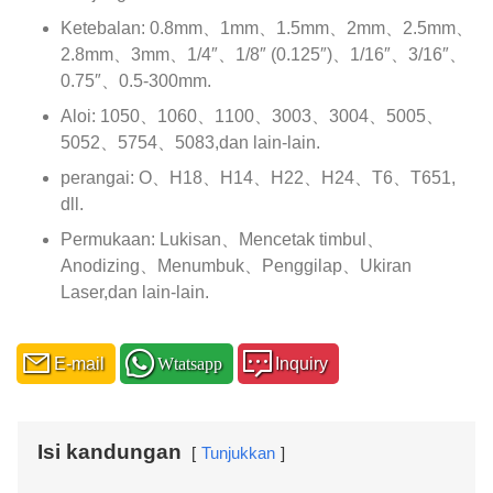
Ketebalan: 0.8mm、1mm、1.5mm、2mm、2.5mm、
2.8mm、3mm、1/4″、1/8″ (0.125″)、1/16″、3/16″、
0.75″、0.5-300mm.
Aloi: 1050、1060、1100、3003、3004、5005、
5052、5754、5083,dan lain-lain.
perangai: O、H18、H14、H22、H24、T6、T651,
dll.
Permukaan: Lukisan、Mencetak timbul、
Anodizing、Menumbuk、Penggilap、Ukiran
Laser,dan lain-lain.
E-mail
Wtatsapp
Inquiry
Isi kandungan
Tunjukkan