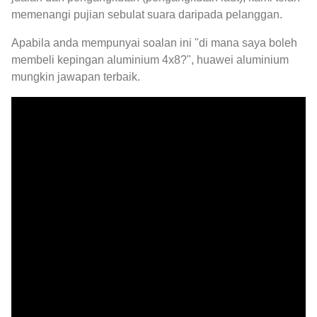
memenangi pujian sebulat suara daripada pelanggan.
Apabila anda mempunyai soalan ini "di mana saya boleh
membeli kepingan aluminium 4x8?", huawei aluminium
mungkin jawapan terbaik.