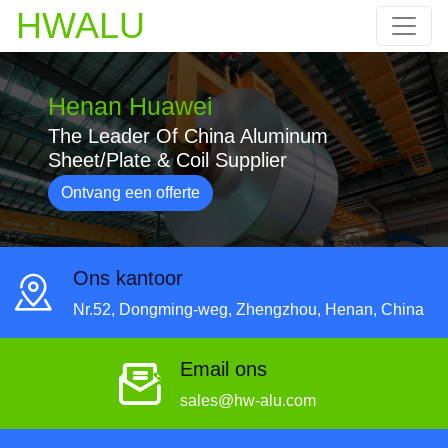
HWALU
Henan Huawei
The Leader Of China Aluminum
Sheet/Plate & Coil Supplier
Ontvang een offerte
Ons kantoor
Nr.52, Dongming-weg, Zhengzhou, Henan, China
Email ons
sales@hw-alu.com