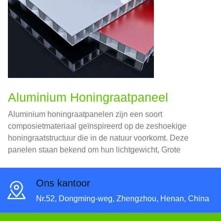
Aluminium Honingraatpaneel
Aluminium honingraatpanelen zijn een soort
composietmateriaal geïnspireerd op de zeshoekige
honingraatstructuur die in de natuur voorkomt. Deze
panelen staan ​​bekend om hun lichtgewicht, Grote
sterkte, en veelzijdigheid, waardoor ze een populaire
keuze zijn in verschillende industrieën, van bouw tot
Ons kantoor
ruimtevaart.
Nr.52, Dongming-weg, Zhengzhou, Henan, China