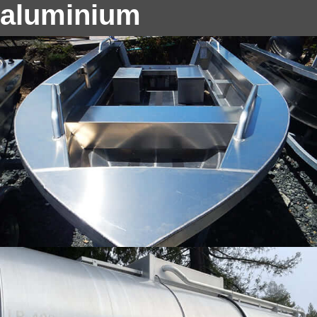
aluminium
Aluminium 5083 voor druktanks
Dit artikel geeft een diepgaande kijk op de
basisconcepten, materiële eigenschappen, Ontwerp-
en productieprocessen, toepassingen, en
vergelijkende voordelen van het gebruik 5083
Aluminium voor druktanks.
Gouden aluminiumfolie voor
chocoladeverpakkingen