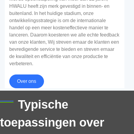
HWALU heeft zijn merk gevestigd in binnen- en
buitenland. In het huidige stadium, onze
ontwikkelingsstrategie is om de internationale
handel op een meer kosteneffectieve manier te
lanceren. Daarom koesteren we alle echte feedback
van onze klanten, Wij streven ernaar de klanten een
bevredigende service te bieden en streven ernaar
de kwaliteit en efficiëntie van onze productie te
verbeteren.
Aluminiumbladen voor bootdek
Over ons
Vermijd rot, zwaar onderhoud, en gladde
Typische
oppervlakken - opt voor aluminium vellen voor
bootdek en genieten van tientallen jaren betrouwbare
prestaties met minimaal onderhoud.
toepassingen over