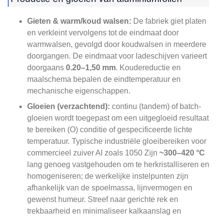
Gieten & warm/koud walsen:
De fabriek giet platen
en verkleint vervolgens tot de eindmaat door
warmwalsen, gevolgd door koudwalsen in meerdere
doorgangen. De eindmaat voor ladeschijven varieert
doorgaans
0.20–1,50 mm
. Koudereductie en
maalschema bepalen de eindtemperatuur en
mechanische eigenschappen.
Gloeien (verzachtend):
continu (tandem) of batch-
gloeien wordt toegepast om een ​​uitgegloeid resultaat
te bereiken (O) conditie of gespecificeerde lichte
temperatuur. Typische industriële gloeibereiken voor
commercieel zuiver Al zoals 1050 Zijn
~300–420 °C
lang genoeg vastgehouden om te herkristalliseren en
homogeniseren; de werkelijke instelpunten zijn
afhankelijk van de spoelmassa, lijnvermogen en
gewenst humeur. Streef naar gerichte rek en
trekbaarheid en minimaliseer kalkaanslag en