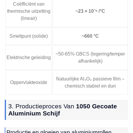
Coëfficiënt van
thermische uitzetting
~23 × 10⁻⁶ /°C
(lineair)
Smeltpunt (solide)
~660 °C
~50-65% GBCS (legering/temper
Elektrische geleiding
afhankelijk)
Natuurlijke Al₂O₃ passieve film –
Oppervlakteoxide
chemisch stabiel en dun
3. Productieproces Van
1050 Gecoate
Aluminium Schijf
Productie en gloeien van aluminiumrollen