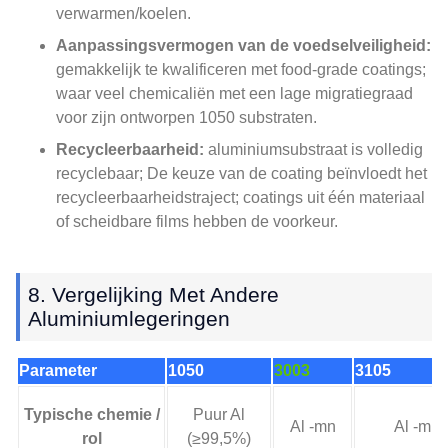
verwarmen/koelen.
Aanpassingsvermogen van de voedselveiligheid:
gemakkelijk te kwalificeren met food-grade coatings;
waar veel chemicaliën met een lage migratiegraad
voor zijn ontworpen 1050 substraten.
Recycleerbaarheid:
aluminiumsubstraat is volledig
recyclebaar; De keuze van de coating beïnvloedt het
recycleerbaarheidstraject; coatings uit één materiaal
of scheidbare films hebben de voorkeur.
8. Vergelijking Met Andere
Aluminiumlegeringen
Parameter
1050
3003
3105
Typische chemie /
Puur Al
Al -mn
Al -mn
rol
(≥99,5%)