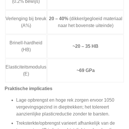
(0.2% bewijs)
Verlenging bij breuk
20 – 40%
(dikker/gegloeid materiaal
(A%)
naar het bovenste uiteinde)
Brinell-hardheid
~20 – 35 HB
(HB)
Elasticiteitsmodulus
~69 GPa
(E)
Praktische implicaties
Lage opbrengst en hoge rek zorgen ervoor 1050
vergevingsgezind in dieptrekken; het tolereert
aanzienlijke plasticreductie zonder te barsten.
Treksterkte/opbrengst varieert afhankelijk van de