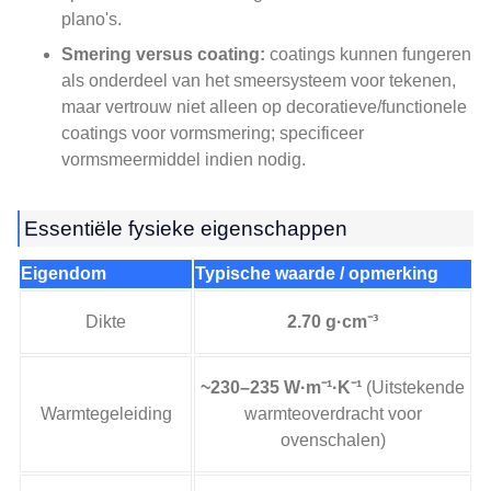
plano's.
Smering versus coating:
coatings kunnen fungeren
als onderdeel van het smeersysteem voor tekenen,
maar vertrouw niet alleen op decoratieve/functionele
coatings voor vormsmering; specificeer
vormsmeermiddel indien nodig.
Essentiële fysieke eigenschappen
Eigendom
Typische waarde / opmerking
Dikte
2.70 g·cm⁻³
~230–235 W·m⁻¹·K⁻¹
(Uitstekende
Warmtegeleiding
warmteoverdracht voor
ovenschalen)