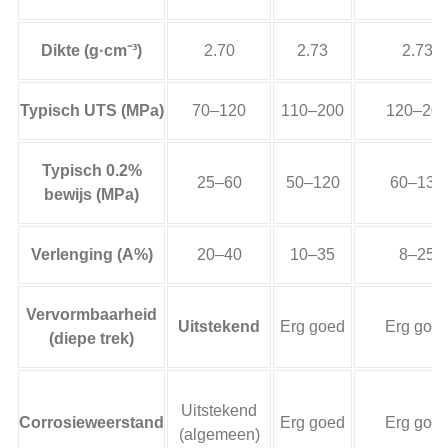
Dikte (g·cm⁻³)
2.70
2.73
2.73
Typisch UTS (MPa)
70–120
110–200
120–20
Typisch 0.2%
25–60
50–120
60–130
bewijs (MPa)
Verlenging (A%)
20–40
10–35
8–25
Vervormbaarheid
Uitstekend
Erg goed
Erg goe
(diepe trek)
Uitstekend
Corrosieweerstand
Erg goed
Erg goe
(algemeen)