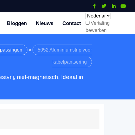
Bloggen
Nieuws
Contact
Vertaling
bewerken
passingen
»
5052 Aluminiumstrip voor
kabelpantsering
tvrij, niet-magnetisch. Ideaal in