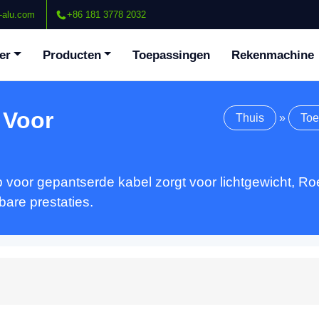
-alu.com
+86 181 3778 2032
er
Producten
Toepassingen
Rekenmachine
 Voor
Thuis
»
Toe
voor gepantserde kabel zorgt voor lichtgewicht, Roes
are prestaties.