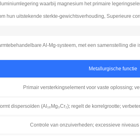
uminiumlegering waarbij magnesium het primaire legeringsele
d om hun uitstekende sterkte-gewichtsverhouding, Superieure co
armtebehandelbare Al-Mg-systeem, met een samenstelling die is
Metallurgische functie
Primair versterkingselement voor vaste oplossing; ve
ormt dispersoïden (Al₁₈Mg₃Cr₂); regelt de korrelgrootte; verbet
Controle van onzuiverheden; excessieve niveaus v