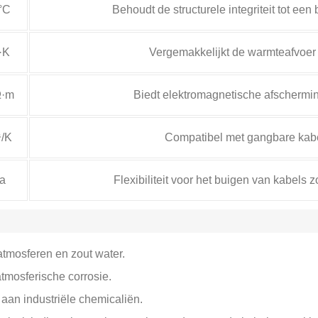
°C
Behoudt de structurele integriteit tot ee
·K
Vergemakkelijkt de warmteafvoer 
Ω·m
Biedt elektromagnetische afschermi
⁶/K
Compatibel met gangbare kabe
a
Flexibiliteit voor het buigen van kabels 
tmosferen en zout water.
mosferische corrosie.
aan industriële chemicaliën.