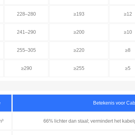
228–280
≥193
≥12
241–290
≥200
≥10
255–305
≥220
≥8
≥290
≥255
≥5
e
Betekenis voor Cab
m³
66% lichter dan staal; vermindert het kabel