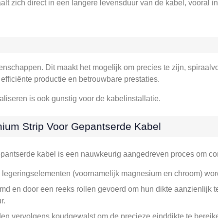
t zich direct in een langere levensduur van de kabel, vooral in
genschappen. Dit maakt het mogelijk om precies te zijn, spiraal
efficiënte productie en betrouwbare prestaties.
iseren is ook gunstig voor de kabelinstallatie.
nium Strip Voor Gepantserde Kabel
pantserde kabel is een nauwkeurig aangedreven proces om consi
legeringselementen (voornamelijk magnesium en chroom) word
d en door een reeks rollen gevoerd om hun dikte aanzienlijk 
r.
n vervolgens koudgewalst om de precieze einddikte te bereiken 