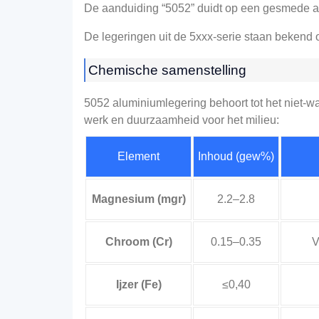
De aanduiding “5052” duidt op een gesmede al
De legeringen uit de 5xxx-serie staan ​​beken
Chemische samenstelling
5052 aluminiumlegering behoort tot het niet-w
werk en duurzaamheid voor het milieu:
Element
Inhoud (gew%)
Magnesium (mgr)
2.2–2.8
Chroom (Cr)
0.15–0.35
V
Ijzer (Fe)
≤0,40