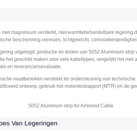
 met magnesium versterkt, niet-warmtebehandelbare legering di
sche bescherming vereisen, lichtgewicht, corrosiebestendighe
egering uitgelegd, productie en testen van 5052 Aluminium strip 
 het geschikt maken voor vele kabeltypen, vergelijkt het met a
atie en leveranciersevaluatie.
sche maatbereiken verstrekt ter ondersteuning van technische 
lificeerd ontwerp, gebruik het molentestrapport (MTR) en de ge
ipes Van Legeringen