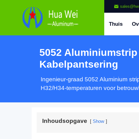
sales@hw
Thuis
Ov
5052 Aluminiumstrip
Kabelpantsering
Ingenieur-graad 5052 Aluminium strip 
H32/H34-temperaturen voor betrouwb
Inhoudsopgave
Show