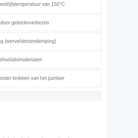
n bedrijfstemperatuur van 150°C
door geleiderverliezen
ng (wervelstroomdemping)
lisolatiematerialen
zonder knikken van het pantser