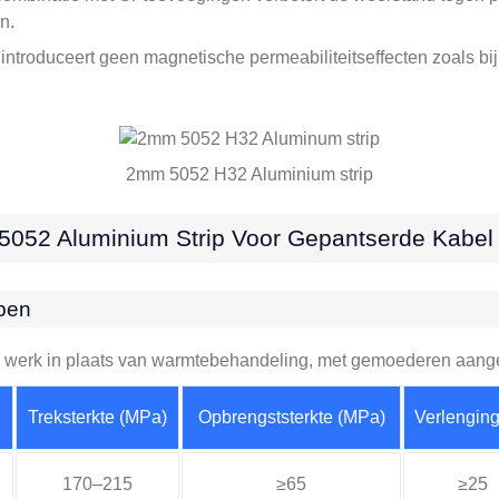
n.
ntroduceert geen magnetische permeabiliteitseffecten zoals bij
2mm 5052 H32 Aluminium strip
 5052 Aluminium Strip Voor Gepantserde Kabel
pen
ud werk in plaats van warmtebehandeling, met gemoederen aang
Treksterkte (MPa)
Opbrengststerkte (MPa)
Verlenging
170–215
≥65
≥25