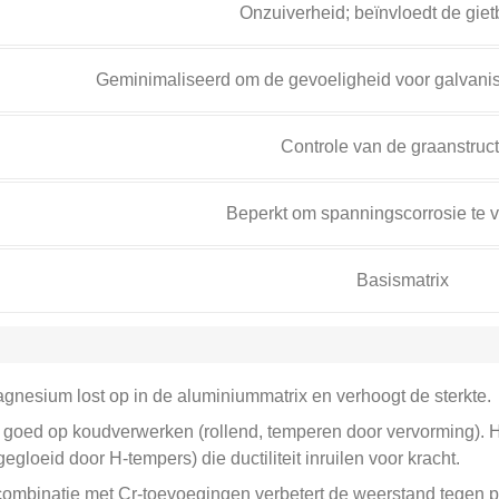
Onzuiverheid; beïnvloedt de gie
Geminimaliseerd om de gevoeligheid voor galvanis
Controle van de graanstruc
Beperkt om spanningscorrosie te
Basismatrix
gnesium lost op in de aluminiummatrix en verhoogt de sterkte.
goed op koudverwerken (rollend, temperen door vervorming). H
loeid door H-tempers) die ductiliteit inruilen voor kracht.
combinatie met Cr-toevoegingen verbetert de weerstand tegen p