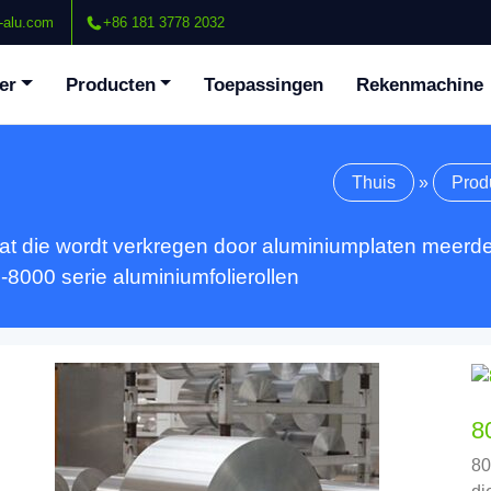
-alu.com
+86 181 3778 2032
er
Producten
Toepassingen
Rekenmachine
Thuis
»
Prod
aat die wordt verkregen door aluminiumplaten meerde
-8000 serie aluminiumfolierollen
8
80