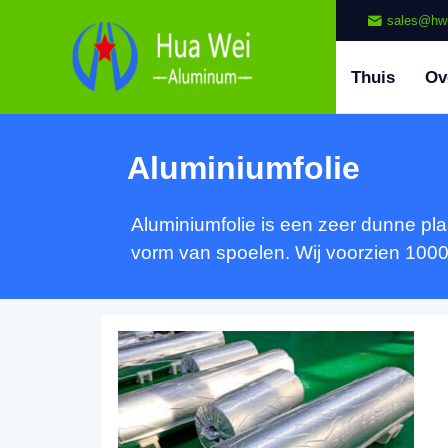
sales@hw
Thuis
Ov
Aluminiumfolie
Aluminiumfolie is een zeer dunne pl
vorm van spoelen. Wij voorzien 1000