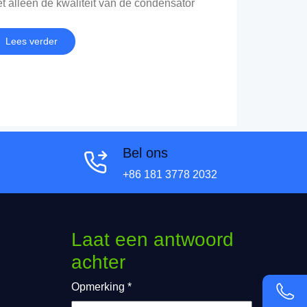
et alleen de kwaliteit van de condensator
rbeteren, maar verhoogt ook de
anningsweerstand van de condensator en
Lees verder
arborgt tegelijkertijd de prestaties en
vensduur van de condensator.
Bel ons
+86 181 3778 2032
Laat een antwoord
achter
Opmerking
*