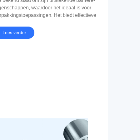
e bekend staat om zijn uitstekende barrière-
genschappen, waardoor het ideaal is voor
rpakkingstoepassingen. Het biedt effectieve
scherming tegen vocht, licht, en zuurstof,
lpen de versheid en kwaliteit van
Lees verder
edingsproducten te behouden.