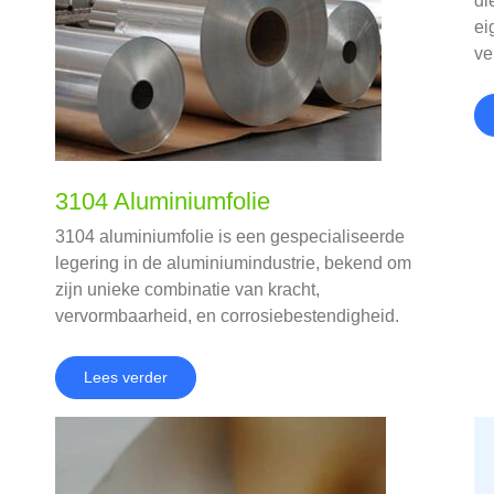
di
ei
ve
be
he
vo
3104 Aluminiumfolie
3104 aluminiumfolie is een gespecialiseerde
legering in de aluminiumindustrie, bekend om
d
zijn unieke combinatie van kracht,
vervormbaarheid, en corrosiebestendigheid.
Dit artikel onderzoekt de chemische
samenstelling, mechanische eigenschappen,
Lees verder
voordelen, toepassingen, en vergelijkingen
met soortgelijke legeringen.