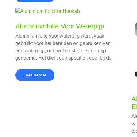
Aluminiumfolie Voor Waterpijp
Aluminiumfolie voor waterpijp wordt vaak
gebruikt voor het bereiden en gebruiken van
een waterpijp, ook wel shisha of waterpijp
genoemd. Het dient een specifiek doel bij de
bereiding van de waterpijp, met name bij de
plaatsing en het beheer van de houtskool en
Lees verder
tabak.
A
E
Al
va
to