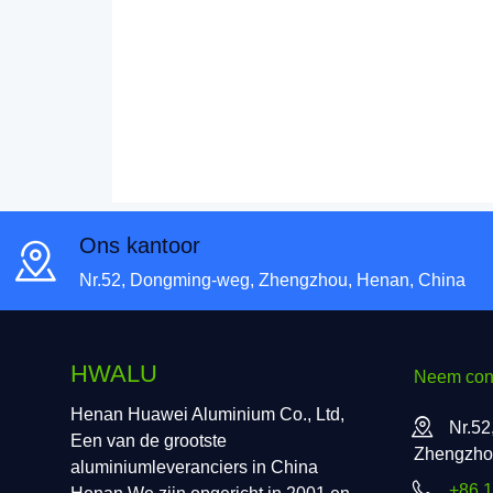
Ons kantoor
Nr.52, Dongming-weg, Zhengzhou, Henan, China
HWALU
Neem cont
Henan Huawei Aluminium Co., Ltd,
Nr.52
Een van de grootste
Zhengzho
aluminiumleveranciers in China
+86 