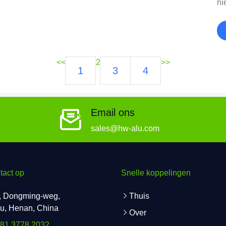
ni
ve
sp
wa
le
<<
2
>>
1
3
4
Email ons
sales@hw-alu.com
act op
Snelle koppelingen
, Dongming-weg,
Thuis
u, Henan, China
Over
181 3778 2032