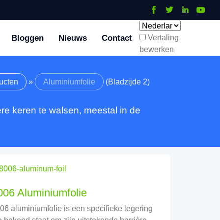
Bloggen
Nieuws
Contact
Vertaling
bewerken
ucten
»
Aluminiumfolie
(Bladzijde 2)
re keren te walsen, meestal in de
006 Aluminiumfolie
06 aluminiumfolie is een specifieke legering